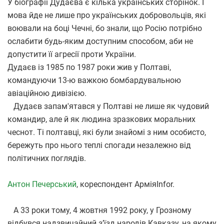
У біографії Дудаєва є кілька українських сторінок. І
мова йде не лише про українських добровольців, які
воювали на боці Чечні, бо знали, що Росію потрібно
ослабити будь-яким доступним способом, аби не
допустити її агресії проти України.
Дудаєв із 1985 по 1987 роки жив у Полтаві,
командуючи 13-ю важкою бомбардувальною
авіаційною дивізією.
Дудаєв запам'ятався у Полтаві не лише як чудовий
командир, але й як людина зразкових моральних
чеснот. Ті полтавці, які були знайомі з ним особисто,
бережуть про нього теплі спогади незалежно від
політичних поглядів.
Антон Печерський
, кореспондент АрміяInfor.
А 33 роки тому, 4 жовтня 1992 року, у Грозному
відбувся надзвичайний з’їзд народів Кавказу, на якому