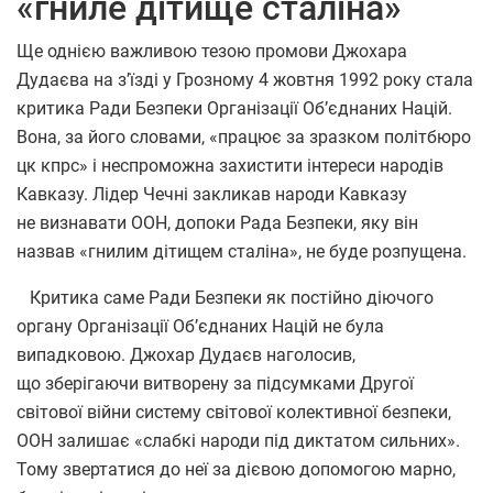
«гниле дітище сталіна»
Ще однією важливою тезою промови Джохара
Дудаєва на з’їзді у Грозному 4 жовтня 1992 року стала
критика Ради Безпеки Організації Об’єднаних Націй.
Вона, за його словами, «працює за зразком політбюро
цк кпрс» і неспроможна захистити інтереси народів
Кавказу. Лідер Чечні закликав народи Кавказу
не визнавати ООН, допоки Рада Безпеки, яку він
назвав «гнилим дітищем сталіна», не буде розпущена.
Критика саме Ради Безпеки як постійно діючого
органу Організації Об’єднаних Націй не була
випадковою. Джохар Дудаєв наголосив,
що зберігаючи витворену за підсумками Другої
світової війни систему світової колективної безпеки,
ООН залишає «слабкі народи під диктатом сильних».
Тому звертатися до неї за дієвою допомогою марно,