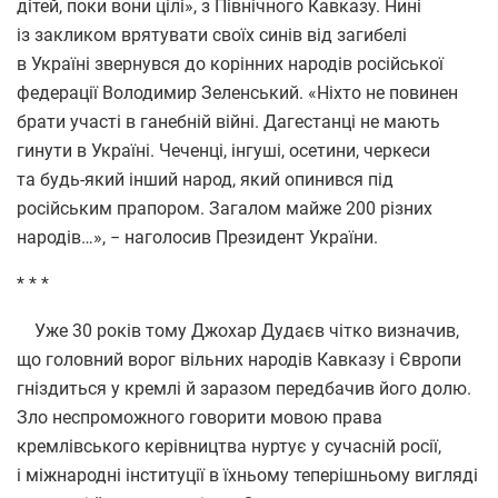
дітей, поки вони цілі», з Північного Кавказу. Нині
із закликом врятувати своїх синів від загибелі
в Україні звернувся до корінних народів російської
федерації Володимир Зеленський. «Ніхто не повинен
брати участі в ганебній війні. Дагестанці не мають
гинути в Україні. Чеченці, інгуші, осетини, черкеси
та будь-який інший народ, який опинився під
російським прапором. Загалом майже 200 різних
народів…», − наголосив Президент України.
* * *
Уже 30 років тому Джохар Дудаєв чітко визначив,
що головний ворог вільних народів Кавказу і Європи
гніздиться у кремлі й заразом передбачив його долю.
Зло неспроможного говорити мовою права
кремлівського керівництва нуртує у сучасній росії,
і міжнародні інституції в їхньому теперішньому вигляді