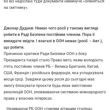
бо всі надіслані туди документи неминуче «опиняться
на смітнику».
Джохар Дудаєв: Немає чого росії у такому вигляді
робити в Раді Безпеки постійним членом. Пора її
викидати звідти. І взагалі в ООН немає (росії. − Авт.),
що робити.
Причиною критики Ради Безпеки ООН з боку
Президента Ічкерії стало Право вето, яким володіють
п’ять постійних членів РБ − Велика Британія, Китай,
США, Франція і російська федерація, яка успадкувала
місце срср. Завдяки цьому росія до сьогодні має
змогу блокувати проєкти будь-яких змістовних
резолюцій ООН, зловживаючи системою міжнародного
права у власних інтересах.
Називаючи РБ ООН «гнилим дітищем сталіна»