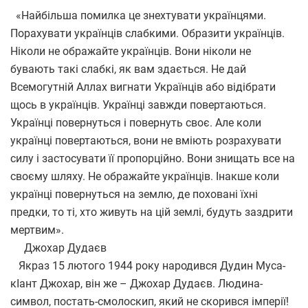
«Найбільша помилка це знехтувати українцями.
Порахувати українців слабкими. Образити українців.
Ніколи не ображайте українців. Вони ніколи не
бувають такі слабкі, як вам здається. Не дай
Всемогутній Аллах вигнати Українців або відібрати
щось в українців. Українці завжди повертаються.
Українці повернуться і повернуть своє. Але коли
українці повертаються, вони не вміють розрахувати
силу і застосувати її пропорційно. Вони знищать все на
своєму шляху. Не ображайте українців. Інакше коли
українці повернуться на землю, де поховані їхні
предки, то ті, хто живуть на цій землі, будуть заздрити
мертвим».
Джохар Дудаєв
Якраз 15 лютого 1944 року народився Дудин Муса-
кӀант Джохар, він же – Джохар Дудаєв. Людина-
символ, постать-смолоскип, який не скорився імперії!