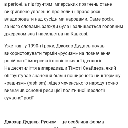
в регіоні, а підґрунтям імперських прагнень стане
викривлене уявлення про велич і право росії
владарювати над сусідніми народами. Саме росія,
за його словами, завжди була і залишається головним
джерелом зла і насильства на Кавказі.
Уже тоді, у 1990-ті роки, Джохар Дудаєв почав
використовувати термін «русизм» на позначення
російської імперської шовіністичної ідеології.
На десятиліття випередивши Тімоті Снайдера, який
обґрунтував значення більш поширеного нині терміну
«рашизм» (rashism), лідер чеченського народу точно
визначив основні риси цієї політичної ідеології
сучасної росії.
Джохар Дудаєв: Русизм − це особлива форма