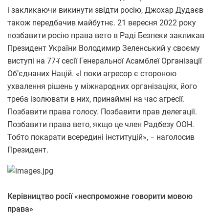
і закликаючи викинути звідти росію, Джохар Дудаєв
також передбачив майбутнє. 21 вересня 2022 року
позбавити росію права вето в Раді Безпеки закликав
Президент України Володимир Зеленський у своєму
виступі на 77-ї сесії Генеральної Асамблеї Організації
Об’єднаних Націй. «І поки агресор є стороною
ухвалення рішень у міжнародних організаціях, його
треба ізолювати в них, принаймні на час агресії.
Позбавити права голосу. Позбавити прав делегації.
Позбавити права вето, якщо це член Радбезу ООН.
Тобто покарати всередині інституцій», − наголосив
Президент.
Керівництво росії «неспроможне говорити мовою
права»