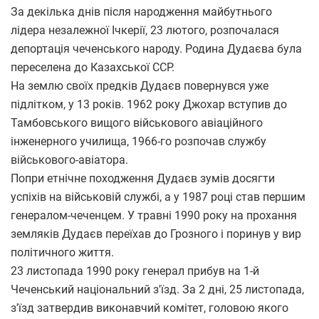
За декілька днів після народження майбутнього
лідера незалежної Ічкерії, 23 лютого, розпочалася
депортація чеченського народу. Родина Дудаєва була
переселена до Казахської CСР.
На землю своїх предків Дудаєв повернувся уже
підлітком, у 13 років. 1962 року Джохар вступив до
Тамбовського вищого військового авіаційного
інженерного училища, 1966-го розпочав службу
військового-авіатора.
Попри етнічне походження Дудаєв зумів досягти
успіхів на військовій службі, а у 1987 році став першим
генералом-чеченцем. У травні 1990 року на прохання
земляків Дудаєв переїхав до Грозного і поринув у вир
політичного життя.
23 листопада 1990 року генерал прибув на 1-й
Чеченський національний з'їзд. За 2 дні, 25 листопада,
з'їзд затвердив виконавчий комітет, головою якого