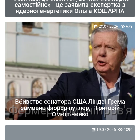
самостійно» - це заявила експертка з
ядерної енергетики Ольга КОШАРНА
28.07.2026
673
Вбивство сенатора США Ліндсі Грема
замовив фюрер путлер, - Григорій
Омельченко
19.07.2026
1896