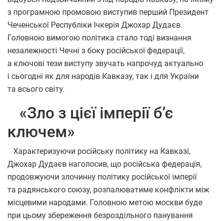
з програмною промовою виступив перший Президент
Чеченської Республіки Ічкерія Джохар Дудаєв.
Головною вимогою політика стало тоді визнання
незалежності Чечні з боку російської федерації,
а ключові тези виступу звучать напрочуд актуально
і сьогодні як для народів Кавказу, так і для України
та всього світу.
«Зло з цієї імперії б’є
к
лючем»
Характеризуючи російську політику на Кавказі,
Джохар Дудаєв наголосив, що російська федерація,
продовжуючи злочинну політику російської імперії
та радянського союзу, розпалюватиме конфлікти між
місцевими народами. Головною метою москви буде
при цьому збереження безроздільного панування