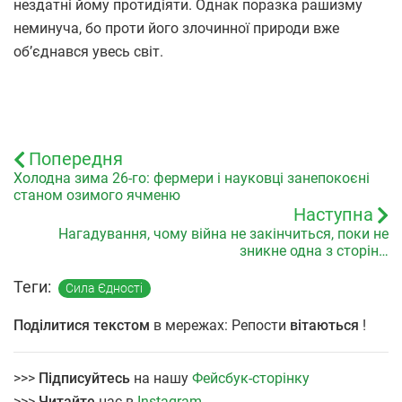
нездатні йому протидіяти. Однак поразка рашизму
неминуча, бо проти його злочинної природи вже
об’єднався увесь світ.
Попередня
Холодна зима 26-го: фермери і науковці занепокоєні
станом озимого ячменю
Наступна
Нагадування, чому війна не закінчиться, поки не
зникне одна з сторін…
Теги:
Сила Єдності
Поділитися текстом
в мережах: Репости
вітаються
!
>>>
Підписуйтесь
на нашу
Фейсбук-сторінку
>>>
Читайте
нас в
Instagram