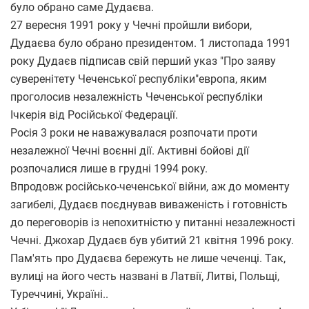
було обрано саме Дудаєва.
27 вересня 1991 року у Чечні пройшли вибори,
Дудаєва було обрано президентом. 1 листопада 1991
року Дудаєв підписав свій перший указ "Про заяву
суверенітету Чеченської республіки"европа, яким
проголосив незалежність Чеченської республіки
Ічкерія від Російської Федерації.
Росія 3 роки не наважувалася розпочати проти
незалежної Чечні воєнні дії. Активні бойові дії
розпочалися лише в грудні 1994 року.
Впродовж російсько-чеченської війни, аж до моменту
загибелі, Дудаєв поєднував виваженість і готовність
до переговорів із непохитністю у питанні незалежності
Чечні. Джохар Дудаєв був убитий 21 квітня 1996 року.
Пам'ять про Дудаєва бережуть не лише чеченці. Так,
вулиці на його честь названі в Латвії, Литві, Польщі,
Туреччині, Україні..