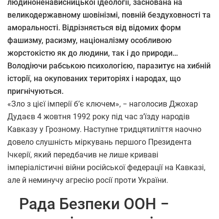
людиноненависницької ідеології, заснована на
великодержавному шовінізмі, повній бездуховності та
аморальності. Відрізняється від відомих форм
фашизму, расизму, націоналізму особливою
жорстокістю як до людини, так і до природи…
Володіючи рабською психологією, паразитує на хибній
історії, на окупованих територіях і народах, що
пригнічуються.
«Зло з цієї імперії б’є ключем», − наголосив Джохар
Дудаєв 4 жовтня 1992 року під час з’їзду народів
Кавказу у Грозному. Наступне тридцятиліття наочно
довело слушність міркувань першого Президента
Ічкерії, який передбачив не лише криваві
імперіалістичні війни російської федерації на Кавказі,
але й неминучу агресію росії проти України.
Рада Безпеки ООН −