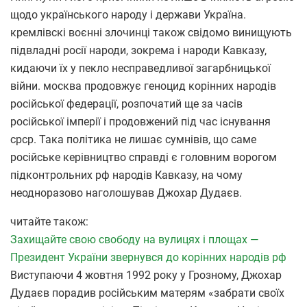
щодо українського народу і держави Україна.
кремлівскі воєнні злочинці також свідомо винищують
підвладні росії народи, зокрема і народи Кавказу,
кидаючи їх у пекло несправедливої загарбницької
війни. москва продовжує геноцид корінних народів
російської федерації, розпочатий ще за часів
російської імперії і продовжений під час існування
срср. Така політика не лишає сумнівів, що саме
російське керівництво справді є головним ворогом
підконтрольних рф народів Кавказу, на чому
неодноразово наголошував Джохар Дудаєв.
читайте також:
Захищайте свою свободу на вулицях і площах —
Президент України звернувся до корінних народів рф
Виступаючи 4 жовтня 1992 року у Грозному, Джохар
Дудаєв порадив російським матерям «забрати своїх