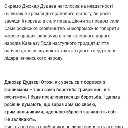
Окремо Джохар Дудаєв наголосив на нездатності
очільників кремля до правового діалогу, бо росія
завжди ігнорувала силу права, діючи за правом сили.
Саме російське керівництво, «неспроможне говорити
мовою права», визначив він як головного ворога
народів Кавказу.Події наступного тридцятиліття
наочно довели слушність також і цього твердження
лідера чеченського народу.
Джохар Дудаєв: Отож, як увесь світ боровся з
фашизмом − така само боротьба триває нині й з
русизмом. І буде посилюватися ця боротьба. І дарма
росіяни думають, що зараз армією своєю,
кримінальниками, ядерною зброєю залякають світ.
Не залякають.
Нині путін і його прибічники не лише вчиняють агресію