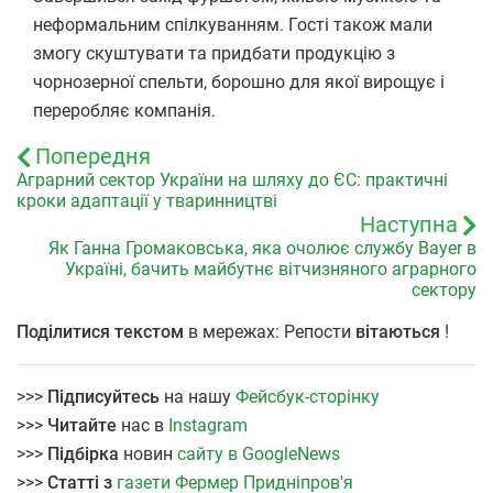
неформальним спілкуванням. Гості також мали
змогу скуштувати та придбати продукцію з
чорнозерної спельти, борошно для якої вирощує і
переробляє компанія.
Попередня
Аграрний сектор України на шляху до ЄС: практичні
кроки адаптації у тваринництві
Наступна
Як Ганна Громаковська, яка очолює службу Bayer в
Україні, бачить майбутнє вітчизняного аграрного
сектору
Поділитися текстом
в мережах: Репости
вітаються
!
>>>
Підписуйтесь
на нашу
Фейсбук-сторінку
>>>
Читайте
нас в
Instagram
>>>
Підбірка
новин
сайту в GoogleNews
>>>
Статті з
газети Фермер Придніпров'я