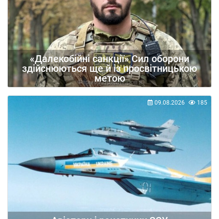
«Далекобійні санкції» Сил оборони
здійснюються ще й із просвітницькою
метою
09.08.2026
185