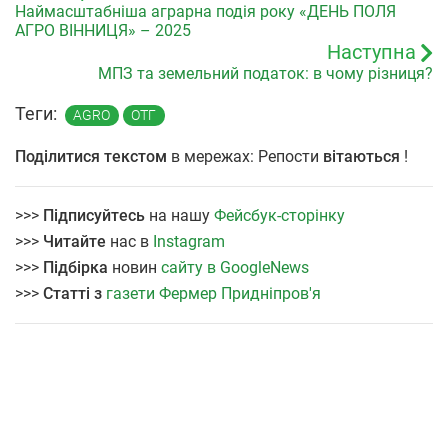
Наймасштабніша аграрна подія року «ДЕНЬ ПОЛЯ
АГРО ВІННИЦЯ» – 2025
Наступна
МПЗ та земельний податок: в чому різниця?
Теги:
AGRO
ОТГ
Поділитися текстом
в мережах: Репости
вітаються
!
>>>
Підписуйтесь
на нашу
Фейсбук-сторінку
>>>
Читайте
нас в
Instagram
>>>
Підбірка
новин
сайту в GoogleNews
>>>
Статті з
газети Фермер Придніпров'я