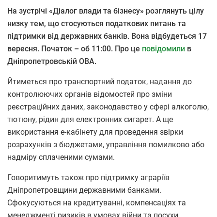
На зустрічі «Діалог влади та бізнесу» розглянуть цілу
низку тем, що стосуються податкових питань та
підтримки від державних банків. Вона відбудеться 17
вересня. Початок – об 11:00. Про це
повідомили
в
Дніпропетровській ОВА.
Йтиметься про транспортний податок, надання до
контролюючих органів відомостей про зміни
реєстраційних даних, законодавство у сфері алкоголю,
тютюну, рідин для електронних сигарет. А ще
використання е-кабінету для проведення звірки
розрахунків з бюджетами, управління помилково або
надміру сплаченими сумами.
Говоритимуть також про підтримку аграріїв
Дніпропетровщини державними банками.
Сфокусуються на кредитуванні, компенсаціях та
менеджменті ризиків в умовах війни та посухи.