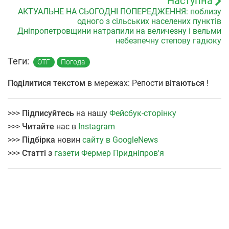
Наступна
АКТУАЛЬНЕ НА СЬОГОДНІ ПОПЕРЕДЖЕННЯ: поблизу
одного з сільських населених пунктів
Дніпропетровщини натрапили на величезну і вельми
небезпечну степову гадюку
Теги:
ОТГ
Погода
Поділитися текстом
в мережах: Репости
вітаються
!
>>>
Підписуйтесь
на нашу
Фейсбук-сторінку
>>>
Читайте
нас в
Instagram
>>>
Підбірка
новин
сайту в GoogleNews
>>>
Статті з
газети Фермер Придніпров'я