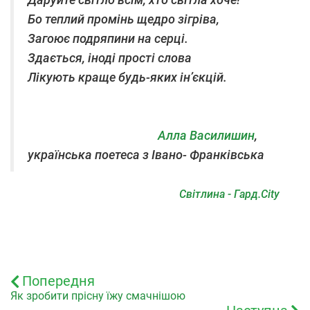
Даруйте світло всім, хто світла хоче!
Бо теплий промінь щедро зігріва,
Загоює подряпини на серці.
Здається, іноді прості слова
Лікують краще будь-яких ін’єкцій.
Алла Василишин
,
українська поетеса з Івано- Франківська
Світлина - Гард.City
Попередня
Як зробити прісну їжу смачнішою