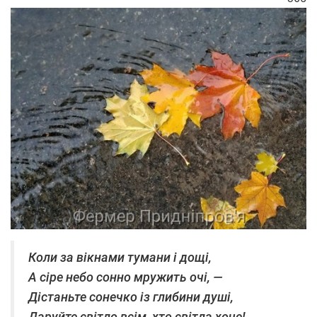
Коли за вікнами тумани і дощі,
А сіре небо сонно мружить очі, —
Дістаньте сонечко із глибини душі,