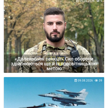
09.08.2026
9
«Далекобійні санкції» Сил оборони
здійснюються ще й із просвітницькою
метою
09.08.2026
39