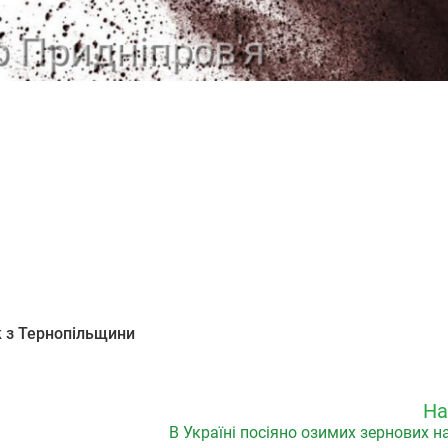
їк з Тернопільщини
На
В Україні посіяно озимих зернових 