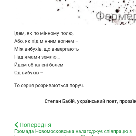
Ідем, як по мінному полю,
Або, як під мінним вогнем –
Між вибухів, що вивергають
Над ямами землю…
Йдем обпалені болем
Од вибухів –
То серця розриваються поруч.
Степан Бабій, український поет, проза
Попередня
Громада Новомосковська налагоджує співпрацю з