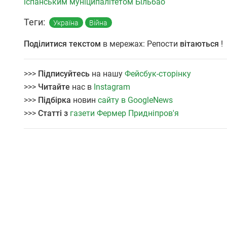
іспанським муніципалітетом Більбао
Теги:
Україна
Війна
Поділитися текстом
в мережах: Репости
вітаються
!
>>>
Підписуйтесь
на нашу
Фейсбук-сторінку
>>>
Читайте
нас в
Instagram
>>>
Підбірка
новин
сайту в GoogleNews
>>>
Статті з
газети Фермер Придніпров'я