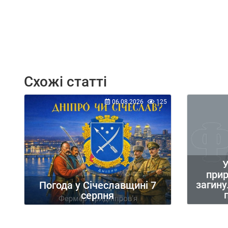
Схожі статті
06.08.2026
125
У
при
загину
Погода у Січеславщині 7
серпня