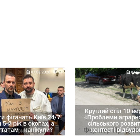
07.08.2026
21
07.0
Круглий стіл 10 ве
 фігачать Київ 24/7,
«Проблеми аграрно
 5-й рік в окопах, а
сільського розвит
татам - канікули?
контесті відбудо