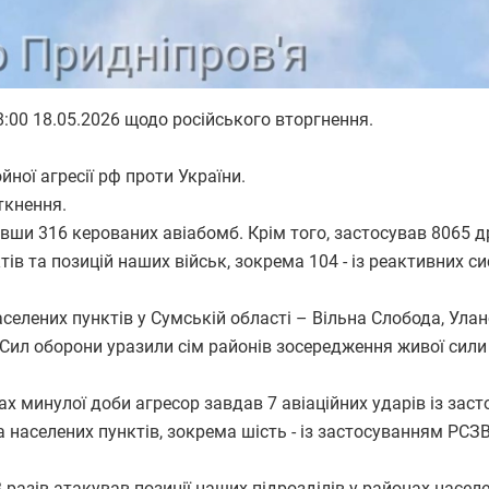
00 18.05.2026 щодо російського вторгнення.
ої агресії рф проти України.
ткнення.
вши 316 керованих авіабомб. Крім того, застосував 8065 д
тів та позицій наших військ, зокрема 104 - із реактивних с
елених пунктів у Сумській області – Вільна Слобода, Улан
я Сил оборони уразили сім районів зосередження живої сили
 минулої доби агресор завдав 7 авіаційних ударів із зас
а населених пунктів, зокрема шість - із застосуванням РСЗВ
зів атакував позиції наших підрозділів у районах насел