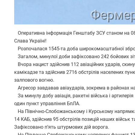
Оперативна інформація Генштабу ЗСУ станом на 08:
Слава Україні!
Розпочалася 1545-та доба широкомасштабної збройн
Загалом, минулої доби зафіксовано 242 бойових зі
Вчора нацист здійснив 112 авіаційних ударів, скину
камікадзе та здійснив 2716 обстрілів населених пунк
залпового вогню.
Агресор завдавав авіаударів, зокрема в районах нас
За минулу добу авіація, ракетні війська і артилері
один пункт управління БпЛА.
На Північно-Слобожанському і Курському напрямках
14 КАБ, здійснив 95 обстрілів позицій наших військ т
Зафіксовано п’ять штурмових дій ворога.
На Південно-Слобожанському напрямку фашист 13 ра