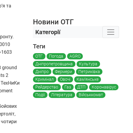
’я та
Новини ОТГ
Категорії
ронту.
Теги
ОТГ
Погода
AGRO
Дніпропетровщина
Культура
Дніпро
Фермери
Петриківка
Кримінал
Овочі
Кам'янське
Рейдерство
Газ
ДТП
Коронавірус
Події
Література
Військкомат
 бойових
ртоліт,
а чотири