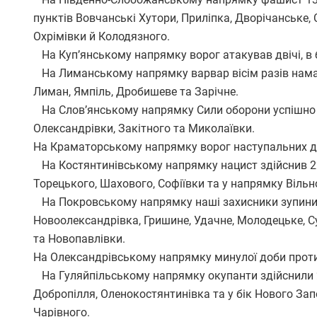
пунктів Вовчанські Хутори, Приліпка, Дворічанське, С
Охрімівки й Колодязного.
На Куп’янському напрямку ворог атакував двічі, в 
На Лиманському напрямку варвар вісім разів намаг
Лиман, Ямпіль, Дробишеве та Зарічне.
На Слов’янському напрямку Сили оборони успішно ві
Олександрівки, Закітного та Миколаївки.
На Краматорському напрямку ворог наступальних ді
На Костянтинівському напрямку нацист здійснив 22 а
Торецького, Шахового, Софіївки та у напрямку Вільно
На Покровському напрямку наші захисники зупинили
Новоолександрівка, Гришине, Удачне, Молодецьке, Сух
та Новопавлівки.
На Олександрівському напрямку минулої доби проти
На Гуляйпільському напрямку окупанти здійснили 24
Добропілля, Оленокостянтинівка та у бік Нового Зап
Чарівного.