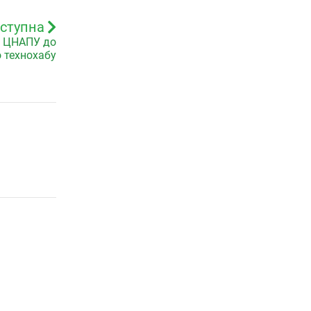
ступна
д ЦНАПУ до
 технохабу