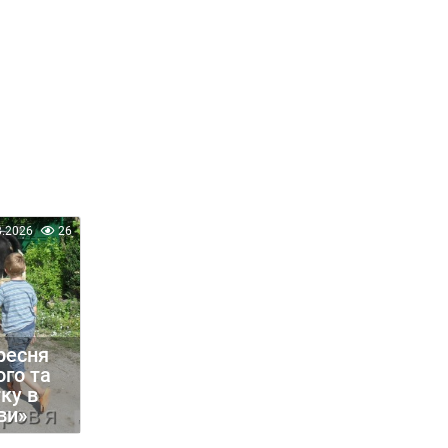
8.2026
26
ресня
го та
ку в
ви»