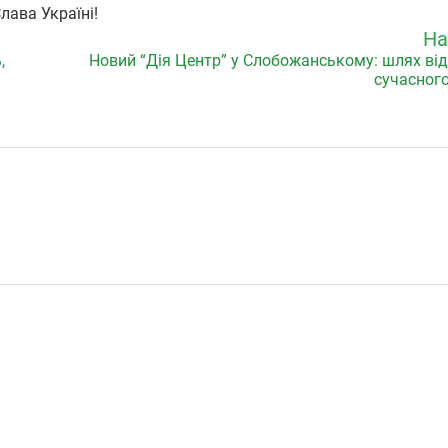
ава Україні!
На
,
Новий “Дія Центр” у Слобожанському: шлях ві
сучасного