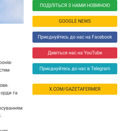
ПОДІЛІТЬСЯ З НАМИ НОВИНОЮ
GOOGLE NEWS
Приєднуйтесь до нас на Facebook
Дивіться нас на YouTube
ронів-
Приєднуйтесь до нас в Telegram
истем
ове.
X.COM/GAZETAFERMER
 орди та
тосуванням
.
ених