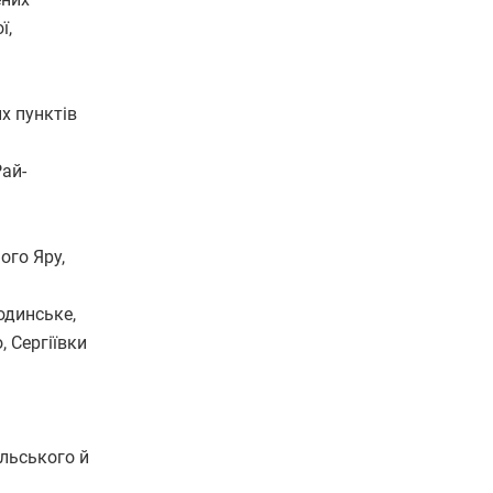
ї,
х пунктів
ай-
ого Яру,
одинське,
, Сергіївки
ільського й