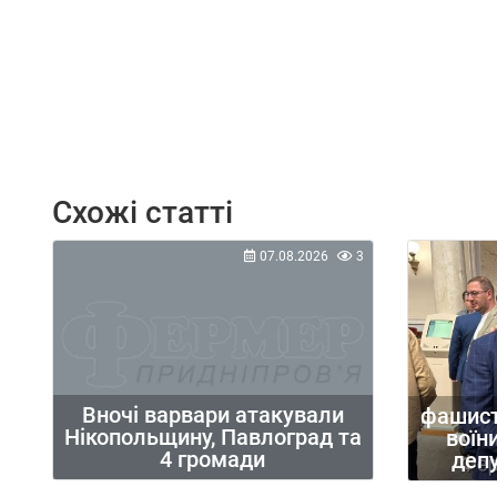
Схожі статті
07.08.2026
3
Вночі варвари атакували
фашисти
Нікопольщину, Павлоград та
воїни
4 громади
депу