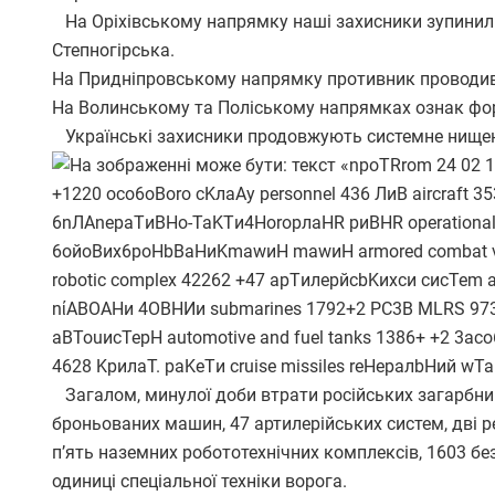
На Оріхівському напрямку наші захисники зупинили 
Степногірська.
На Придніпровському напрямку противник проводив 
На Волинському та Поліському напрямках ознак фор
Українські захисники продовжують системне нищенн
Загалом, минулої доби втрати російських загарбник
броньованих машин, 47 артилерійських систем, дві р
п’ять наземних робототехнічних комплексів, 1603 бе
одиниці спеціальної техніки ворога.