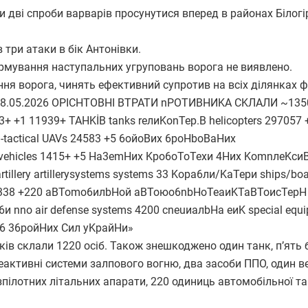
дві спроби варварів просунутися вперед в районах Білогір
три атаки в бік Антонівки.
мування наступальних угруповань ворога не виявлено.
я ворога, чинять ефективний супротив на всіх ділянках ф
ів склали 1220 осіб. Також знешкоджено один танк, п’ять
еактивні системи залпового вогню, два засоби ППО, один ве
зпілотних літальних апарати, 220 одиниць автомобільної т