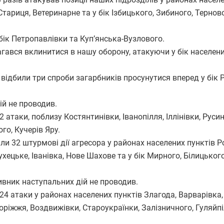
тариця, Ветеринарне та у бік Ізбицького, Зибиного, Терново
бік Петропавлівки та Куп’янська-Вузлового.
ався вклинитися в нашу оборону, атакуючи у бік населени
дбили три спроби загарбників просунутися вперед у бік Р
й не проводив.
таки, поблизу Костянтинівки, Іванопілля, Іллінівки, Русин
го, Кучерів Яру.
 32 штурмові дії агресора у районах населених пунктів Р
ецьке, Іванівка, Нове Шахове та у бік Мирного, Білицького
вник наступальних дій не проводив.
 атаки у районах населених пунктів Злагода, Варварівка,
оріжжя, Воздвижівки, Староукраїнки, Залізничного, Гуляйп