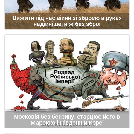
Вижити під час війни зі зброєю в руках
надійніше, ніж без зброї
08.08.2026
17
московія без бензину: старцює його в
Марокко і Південній Кореї