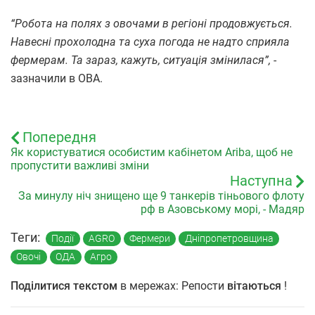
“Робота на полях з овочами в регіоні продовжується.
Навесні прохолодна та суха погода не надто сприяла
фермерам. Та зараз, кажуть, ситуація змінилася”,
-
зазначили в ОВА.
Попередня
Як користуватися особистим кабінетом Ariba, щоб не
пропустити важливі зміни
Наступна
За минулу ніч знищено ще 9 танкерів тіньового флоту
рф в Азовському морі, - Мадяр
Теги:
Події
AGRO
Фермери
Дніпропетровщина
Овочі
ОДА
Агро
Поділитися текстом
в мережах: Репости
вітаються
!