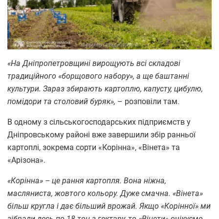
«На Дніпропетровщині вирощують всі складові
традиційного «борщового набору», а ще баштанні
культури. Зараз збирають картоплю, капусту, цибулю,
помідори та столовий буряк»,
– розповіли там.
В одному з сільськогосподарських підприємств у
Дніпровському районі вже завершили збір ранньої
картоплі, зокрема сорти «Корінна», «Вінета» та
«Арізона».
«Корінна» – це рання картопля. Вона ніжна,
масляниста, жовтого кольору. Дуже смачна. «Вінета»
більш кругла і дає більший врожай. Якщо «Корінної» ми
зібрали десь по 18 тон з гектару, то «Вінети» очікуємо