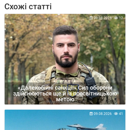
Схожі статті
09.08.2026
12
«Далекобійні санкції» Сил оборони
здійснюються ще й із просвітницькою
метою
09.08.2026
41