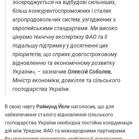
зосереджується на відбудові сильніших,
більш конкурентоспроможних і сталих
агропродовольчих систем, узгоджених з
європейськими стандартами. Ми високо
цінуємо технічну експертизу ФАО та її
подальшу підтримку у досягненні цих
пріоритетів, що сприяє довгостроковому
відновленню та економічному розвитку
України»,
– зазначив
Олексій Соболев,
Міністр економіки, довкілля та сільського
господарства України.
В свою чергу
Раймунд Йєле
наголосив, що для
забезпечення сталого відновлення сільського
господарства України необхідна постійна координація
дій між Урядом, ФАО та міжнародними партнерами.
Він підкреслив важливість мобілізації додаткових