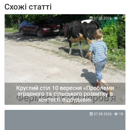
Схожі статті
07.08.2026
12
Круглий стіл 10 вересня «Проблеми
аграрного та сільського розвитку в
контесті відбудови»
07.08.2026
18