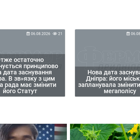
06.08.2026
21
06.0
тже остаточно
нується принципово
а дата заснування
Нова дата заснув
ра. В зв»язку з цим
Дніпра: його місь
а рада має змінити
запланувала змінити
його Статут
мегаполісу