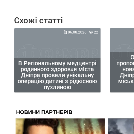
Схожі статті
06.08.2026
22
О
В Регіональному медцентрі
пропо
родинного здоров»я мІста
нов
Дніпра провели унікальну
Дніп
операцію дитині з рідкісною
міськ
пухлиною