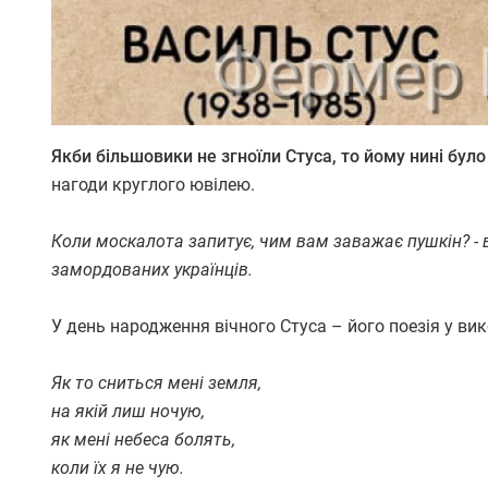
Якби більшовики не згноїли Стуса, то йому нині було 
нагоди круглого ювілею.
Коли москалота запитує, чим вам заважає пушкін? - в
замордованих українців.
У день народження вічного Стуса – його поезія у ви
Як то сниться мені земля,
на якій лиш ночую,
як мені небеса болять,
коли їх я не чую.