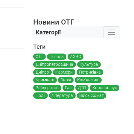
Новини ОТГ
Категорії
Теги
ОТГ
Погода
AGRO
Дніпропетровщина
Культура
Дніпро
Фермери
Петриківка
Кримінал
Овочі
Кам'янське
Рейдерство
Газ
ДТП
Коронавірус
Події
Література
Військкомат