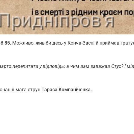
б 85.
Можливо, жив би десь у Конча-Заспі й приймав гратул
арто перепитати у відповідь: а чим вам заважав Стус? І мі
конанні мага струн
Тараса Компаніченка.