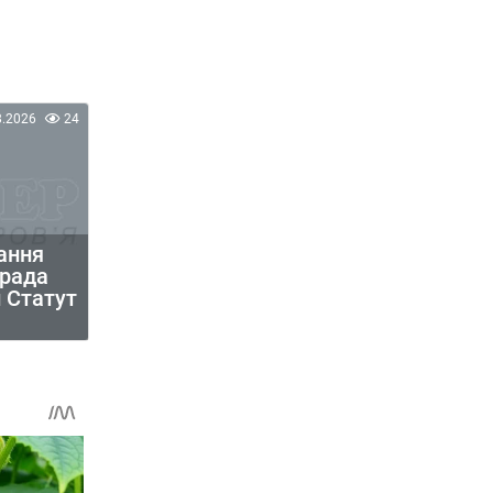
8.2026
24
ання
крада
 Статут