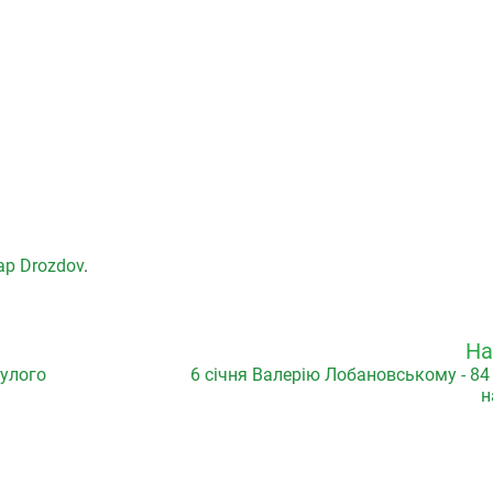
ap Drozdov
.
На
нулого
6 січня Валерію Лобановському - 84
н