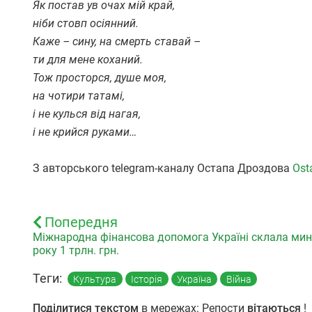
Як постав ув очах мій край,
ніби стовп осіянний.
Каже – сину, на смерть ставай –
ти для мене коханий.
Тож просторся, душе моя,
на чотири татамі,
і не кулься від нагая,
і не крийся руками…
З авторського telegram-каналу Остапа Дроздова
Ost
Попередня
Міжнародна фінансова допомога Україні склала ми
року 1 трлн. грн.
Теги:
Культура
Історія
Україна
Війна
Поділитися текстом
в мережах: Репости
вітаються
!