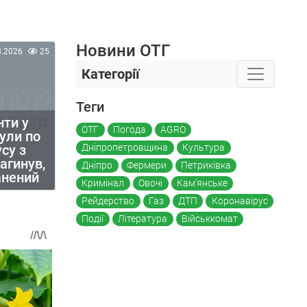
Новини ОТГ
8.2026
25
Категорії
Теги
нти у
ОТГ
Погода
AGRO
нули по
су з
Дніпропетровщина
Культура
агинув,
Дніпро
Фермери
Петриківка
анений
Кримінал
Овочі
Кам'янське
Рейдерство
Газ
ДТП
Коронавірус
Події
Література
Військкомат