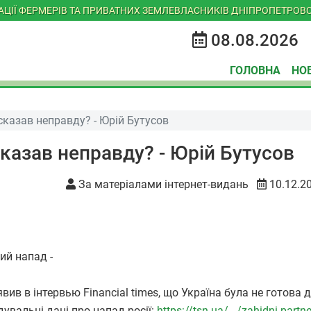
ІАЦІЇ ФЕРМЕРІВ ТА ПРИВАТНИХ ЗЕМЛЕВЛАСНИКІВ ДНІПРОПЕТРОВС
08.08.2026
ГОЛОВНА
НО
казав неправду? - Юрій Бутусов
казав неправду? - Юрій Бутусов
За матеріалами інтернет-видань
10.12.2
й напад -
ив в інтервью Financial times, що Україна була не готова 
дувальні дані про напад росії:
https://tsn.ua/.../zahidni-partner