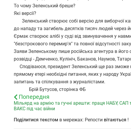
То чому Зеленський бреше?
Які версії?
Зеленський створює собі версію для виборчої кампа
до нападу та загибель десятків тисяч людей через й
Єрмак створює алібі у суді від звинувачення у навм
"безстрокового перемир'я" та повної відсутності заку
Заяви Зеленському пише російська агентура в його от
розвідці - Демченко, Кулініч, Баканов, Наумов, Татар
Сподіваюся, президент Зеленський ще раз зможе про
прямому етері необхідні питання, яких у народу Укр
запитань та спілкування з журналістами.
Брій Бутусов, сторінка ФБ
Попередня
Мільярд на армію та гучні арешти: праця НАБУ, САП 
ВАКС під час війни
Поділитися текстом
в мережах: Репости
вітаються
!