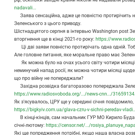
nadavali...
Заява сенсаційна, адже це повністю протирічить не 
Зеленського з цього приводу.
Шістнадцятого серпня в інтервью Washington post З
вторгнення ще в кінці 2021-го року:
https://www.radio
Ці дві заяви повністю протирічать одна одній. Тоб
Але головне питання, яке моральне право має Зелен
Як можна було на очах усього світу чотири місяці
неминучий напад росії, як можна чотири місяці щоден
що про війну не попереджали?
Західна розвідка багаторазово попереджала Зеленс
https://www.radiosvoboda.org/.../news-cnn.../31659134
Як з'ясувалось, ЦРУ ще у середині січня повідомило
https://bigkyiv.com.ua/glava-czru-v-sichni-peredav-vladi..
В кінці-кінців, сам начальник ГУР МО Кирило Будан
січні-лютому:
https://censor.net/.../rosiya_planuye_nap
Які ще попредження потрібні, якщо наша власна розв