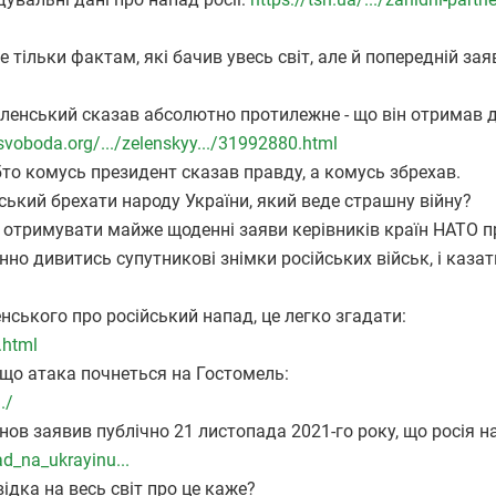
тільки фактам, які бачив увесь світ, але й попередній зая
еленський сказав абсолютно протилежне - що він отримав д
svoboda.org/.../zelenskyy.../31992880.html
то комусь президент сказав правду, а комусь збрехав.
ський брехати народу України, який веде страшну війну?
 отримувати майже щоденні заяви керівників країн НАТО п
но дивитись супутникові знімки російських військ, і казат
ького про російський напад, це легко згадати:
.html
, що атака почнеться на Гостомель:
./
ов заявив публічно 21 листопада 2021-го року, що росія н
ad_na_ukrayinu...
ідка на весь світ про це каже?