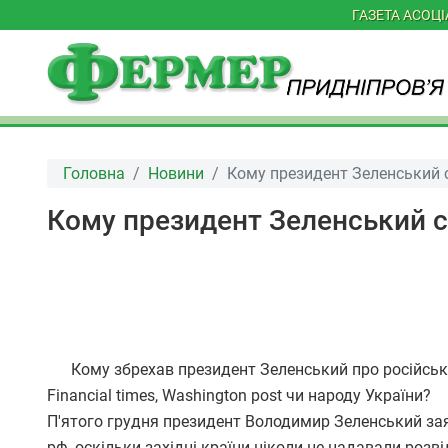
ГАЗЕТА АСОЦ
Головна
Новини
Кому президент Зеленський с
Кому президент Зеленський с
Кому збрехав президент Зеленський про російськи
Financial times, Washington post чи народу України?
П'ятого грудня президент Володимир Зеленський заяв
рф, оскільки західні країни ніколи не надавали розві