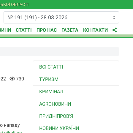
ЬКОЇ ОБЛАСТІ
ВИНИ
СТАТТІ
ПРО НАС
ГАЗЕТА
КОНТАКТИ
ВСІ СТАТТІ
022
730
ТУРИЗМ
КРИМІНАЛ
AGROНОВИНИ
ПРИДНІПРОВ’Я
до нападу
НОВИНИ УКРАЇНИ
i-nikoli-ne-