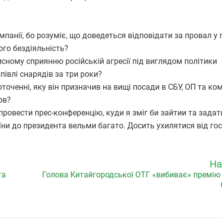
нії, бо розуміє, що доведеться відповідати за провал у 
ого бездіяльність?
исному сприянню російській агресії під виглядом політики
півлі снарядів за три роки?
оченні, яку він призначив на вищі посади в СБУ, ОП та ком
ов?
вести прес-конференцію, куди я зміг би зайтии та задат
аїни до президента вельми багато. Досить ухилятися від го
На
та
Голова Китайгородської ОТГ «вибиває» премію 