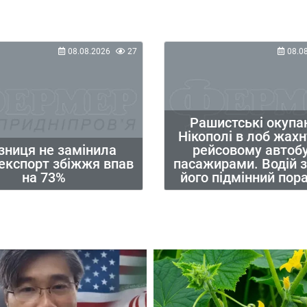
08.08.2026
27
08.0
Рашистські окупа
Нікополі в лоб жах
зниця не замінила
рейсовому автобу
 експорт збіжжя впав
пасажирами. Водій з
на 73%
його підмінний пор