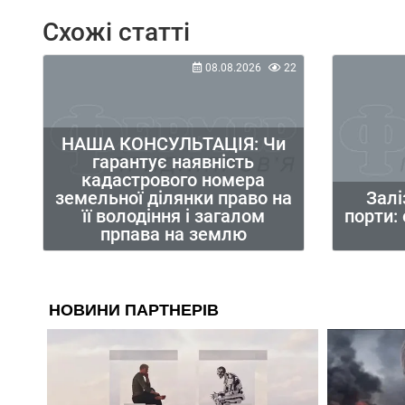
Схожі статті
08.08.2026
22
НАША КОНСУЛЬТАЦІЯ: Чи
гарантує наявність
кадастрового номера
земельної ділянки право на
Залі
її володіння і загалом
порти:
прпава на землю