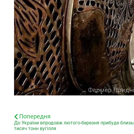
Попередня
До України впродовж лютого-березня прибуде близь
тисяч тонн вугілля