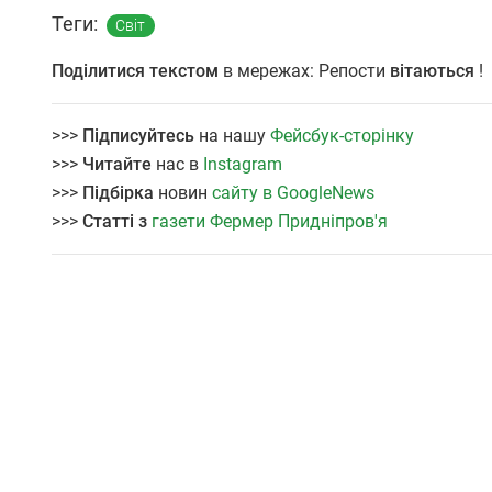
Теги:
Світ
Поділитися текстом
в мережах: Репости
вітаються
!
>>>
Підписуйтесь
на нашу
Фейсбук-сторінку
>>>
Читайте
нас в
Instagram
>>>
Підбірка
новин
сайту в GoogleNews
>>>
Статті з
газети Фермер Придніпров'я