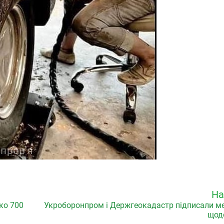
На
ко 700
Укроборонпром і Держгеокадастр підписали 
щодо