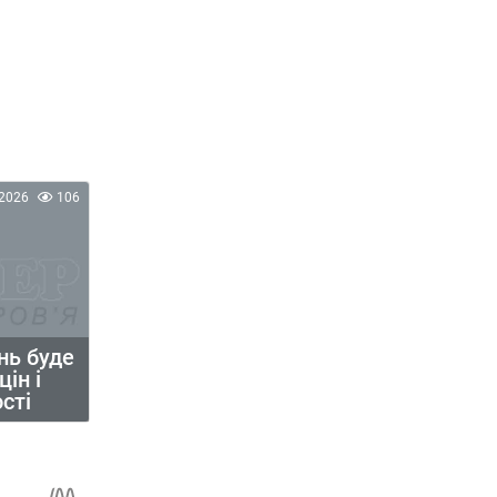
2026
106
нь буде
ін і
сті