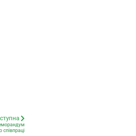
ступна
меморандум
 співпраці