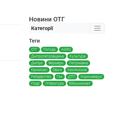
Новини ОТГ
Категорії
Теги
ОТГ
Погода
AGRO
Дніпропетровщина
Культура
Дніпро
Фермери
Петриківка
Кримінал
Овочі
Кам'янське
Рейдерство
Газ
ДТП
Коронавірус
Події
Література
Військкомат