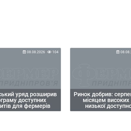
08.08.2026
104
08.08.
ський уряд розширив
Ринок добрив: серпе
ограму доступних
місяцем високих ц
итів для фермерів
низької доступно