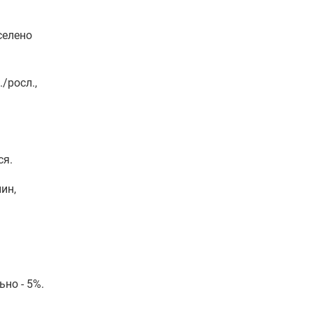
селено
/росл.,
ся.
ин,
но - 5%.