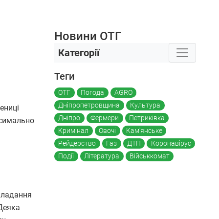
Новини ОТГ
Категорії
Теги
ОТГ
Погода
AGRO
Дніпропетровщина
Культура
шениці
Дніпро
Фермери
Петриківка
ксимально
Кримінал
Овочі
Кам'янське
Рейдерство
Газ
ДТП
Коронавірус
Події
Література
Військкомат
дкладання
 Деяка