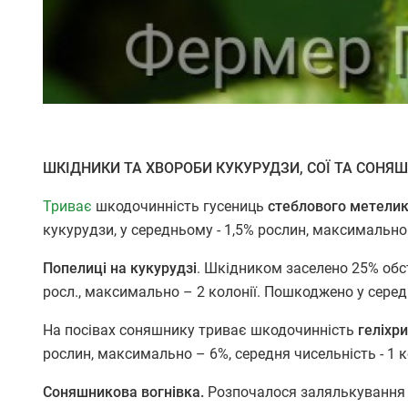
ШКІДНИКИ ТА ХВОРОБИ КУКУРУДЗИ, СОЇ ТА СОНЯ
Триває
шкодочинність гусениць
стеблового метели
кукурудзи, у середньому - 1,5% рослин, максимально 
Попелиці на кукурудзі
. Шкідником заселено 25% обст
росл., максимально – 2 колонії. Пошкоджено у серед
На посівах соняшнику триває шкодочинність
геліхри
рослин, максимально – 6%, середня чисельність - 1 к
Соняшникова вогнівка.
Розпочалося залялькування 