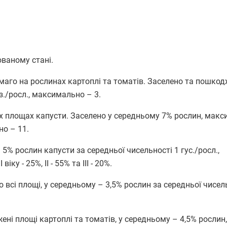
ованому стані.
маго на рослинах картоплі та томатів. Заселено та пошкод
з./росл., максимально – 3.
их площах капусти. Заселено у середньому 7% рослин, макс
но – 11.
5% рослин капусти за середньої чисельності 1 гус./росл.,
у - 25%, ІІ - 55% та ІІІ - 20%.
о всі площі, у середньому – 3,5% рослин за середньої чисел
ені площі картоплі та томатів, у середньому – 4,5% рослин,