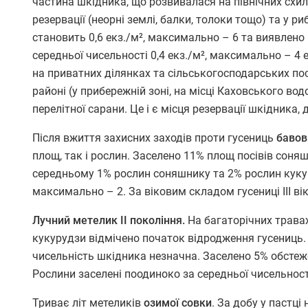
частина шкідника, що розвивалася на північних схил
резервації (неорні землі, балки, толоки тощо) та у 
становить 0,6 екз./м², максимально – 6 та виявлено
середньої чисельності 0,4 екз./м², максимально – 4 
на приватних ділянках та сільськогосподарських по
районі (у прибережній зоні, на місці Каховського в
перелітної сарани. Це і є місця резервації шкідника
Після вжиття захисних заходів проти гусениць
бавов
площ, так і рослин. Заселено 11% площ посівів соняш
середньому 1% рослин соняшнику та 2% рослин кукуру
максимально – 2. За віковим складом гусениці ІІІ вік
Лучний метелик ІІ покоління.
На багаторічних травах
кукурудзи відмічено початок відродження гусениць.
чисельність шкідника незначна. Заселено 5% обстеже
Рослини заселені поодиноко за середньої чисельності
Триває літ метеликів
озимої совки
. За добу у пастці