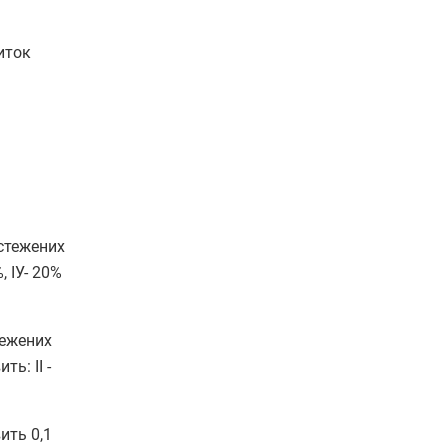
иток
стежених
, ІУ- 20%
тежених
ь: ІІ -
ить 0,1