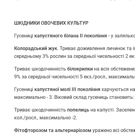
ШКІДНИКИ ОВОЧЕВИХ КУЛЬТУР
Гусениці
капустяного білана ІІ покоління -
у заляльк
Колорадський жук
. Триває доживлення личинок та і
середньому 3% рослин за середньої чисельності 2 ек
Триває шкодочинність
білокрилки
на всіх обстежен
9% за середньої чисельності 5 екз./росл., максималь
Гусениці
капустяної молі
ІІІ покоління
харчуються на 
максимально - 3. Віковий склад гусениць становить: І вік
Триває шкодочинність
попелиць
на капусті. Заселен
кол./росл., максимально -2.
Фітофторозом та альтернаріозом
уражено всі обстеж