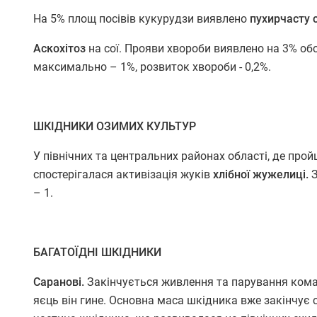
На 5% площ посівів кукурудзи виявлено
пухирчасту 
Аскохітоз
на сої. Прояви хвороби виявлено на 3% об
максимально – 1%, розвиток хвороби - 0,2%.
ШКІДНИКИ ОЗИМИХ КУЛЬТУР
У північних та центральних районах області, де прой
спостерігалася активізація жуків
хлібної жужелиці.
З
– 1.
БАГАТОЇДНІ ШКІДНИКИ
Саранові.
Закінчується живлення та парування комах
яєць він гине. Основна маса шкідника вже закінчує с