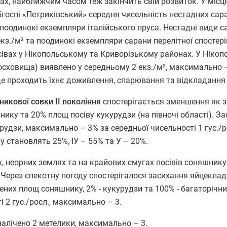
ах, найближчим часом теж закінчить свій розвиток. У місц
рибгоспі «Петриківський» середня чисельність нестадних са
 поодинокі екземпляри італійського пруса. Нестадні види с
екз./м² та поодинокі екземпляри сарани перелітної спостер
сівах у Нікопольському та Криворізькому районах. У Ніко
одосховища) виявлено у середньому 2 екз./м², максимально 
, де проходить їхнє доживлення, спарювання та відкладання
никової совки
ІІ покоління
спостерігається зменшення як з
нику та 20% площ посіву кукурудзи (на півночі області). За
дзи, максимально – 3% за середньої чисельності 1 гус./ро
у становлять 25%, ІУ – 55% та У – 20%.
, неорних землях та на крайових смугах посівів соняшнику
 Через спекотну погоду спостерігалося засихання яйцеклад
них площ соняшнику, 2% - кукурудзи та 100% - багаторічни
 2 гус./росл., максимально – 3.
 налічено 2 метелики, максимально – 3.