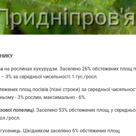
ШНИКУ
ка
на рослинах кукурудзи. Заселено 26% обстежених площ п
– 3% за середньої чисельності 1 гус./росл.
ежених площ посівів (пізні строки) за середньої чисельност
ньому - 3% рослин, максимально - 6%.
зової попелиці.
Заселено 53% обстежених площ, у середньо
ол./росл.
гусениць. Шкідником заселено 6% обстежених площ