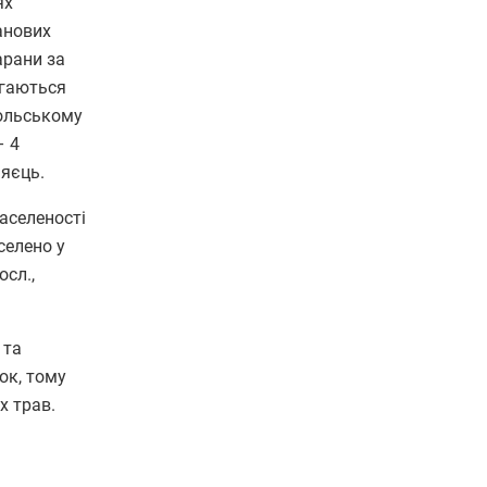
ях
ранових
арани за
ігаються
польському
– 4
 яєць.
аселеності
селено у
сл.,
 та
ок, тому
х трав.