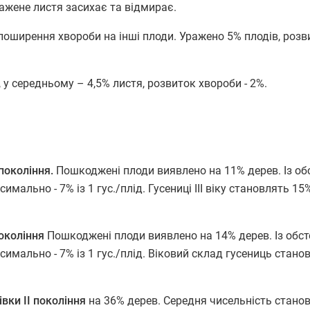
ажене листя засихає та відмирає.
 поширення хвороби на інші плоди. Уражено 5% плодів, розв
 у середньому – 4,5% листя, розвиток хвороби - 2%.
 покоління.
Пошкоджені плоди виявлено на 11% дерев. Із об
ально - 7% із 1 гус./плід. Гусениці ІІІ віку становлять 15%
покоління
Пошкоджені плоди виявлено на 14% дерев. Із обс
ально - 7% із 1 гус./плід. Віковий склад гусениць становит
івки
ІІ покоління
на 36% дерев. Середня чисельність станов