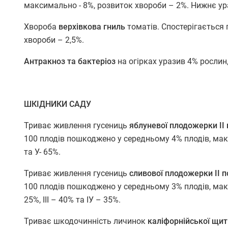
максимально - 8%, розвиток хвороби – 2%. Нижнє ур
Хвороба
верхівкова гниль
томатів. Спостерігається
хвороби – 2,5%.
Антракноз та бактеріоз
на огірках уразив 4% рослин,
ШКІДНИКИ САДУ
Триває живлення гусениць
яблуневої плодожерки
ІІ
100 плодів пошкоджено у середньому 4% плодів, максим
та У- 65%.
Триває живлення гусениць
сливової плодожерки
ІІ 
100 плодів пошкоджено у середньому 3% плодів, максим
25%, ІІІ – 40% та ІУ – 35%.
Триває шкодочинність личинок
каліфорнійської щит