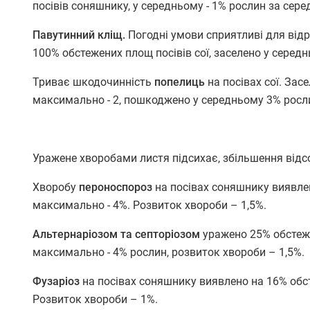
посівів соняшнику, у середньому - 1% рослин за сере
Павутинний кліщ.
Погодні умови сприятливі для від
100% обстежених площ посівів сої, заселено у середн
Триває шкодочинність
попелиць
на посівах сої. Зас
максимально - 2, пошкоджено у середньому 3% росли
Уражене хворобами листя підсихає, збільшення відс
Хворобу
пероноспороз
на посівах соняшнику виявле
максимально - 4%. Розвиток хвороби – 1,5%.
Альтернаріозом та септоріозом
уражено 25% обстеже
максимально - 4% рослин, розвиток хвороби – 1,5%.
Фузаріоз
на посівах соняшнику виявлено на 16% обс
Розвиток хвороби – 1%.