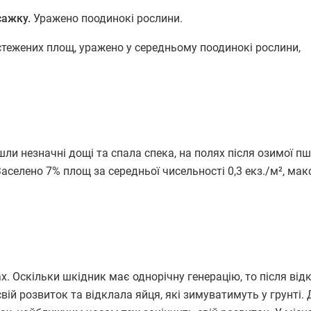
сажку.
Уражено поодинокі рослини.
стежених площ, уражено у середньому поодинокі рослини,
шли незначні дощі та спала спека, на полях після озимої п
аселено 7% площ за середньої чисельності 0,3 екз./м², ма
. Оскільки шкідник має однорічну генерацію, то після ві
вій розвиток та відклала яйця, які зимуватимуть у грунті.