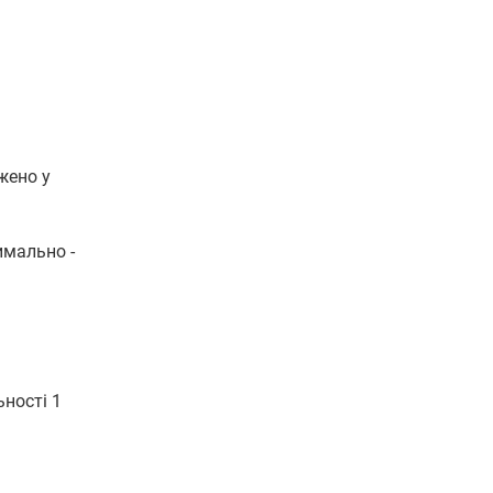
жено у
имально -
ьності 1