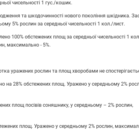
дньої чисельності 1 гус./кошик.
родження та шкодочинності нового покоління шкідника. За
ьому 5% рослин за середньої чисельності 1 кол./лист.
елено 100% обстежених площ за середньої чисельності 1 кол.
н, максимально - 5%.
отка уражених рослин та площ хворобами не спостерігаєть
но на 28% обстежених площ. Уражено у середньому 2% росл
них площ посівів соняшнику, у середньому – 2% рослин,
тежених площ. Уражено у середньому 2% рослин, максималь