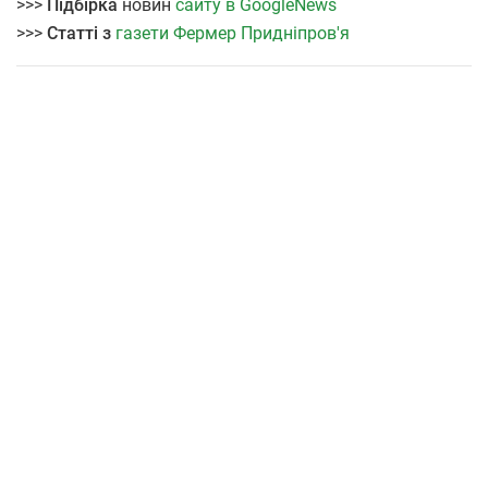
>>>
Підбірка
новин
сайту в GoogleNews
>>>
Статті з
газети Фермер Придніпров'я