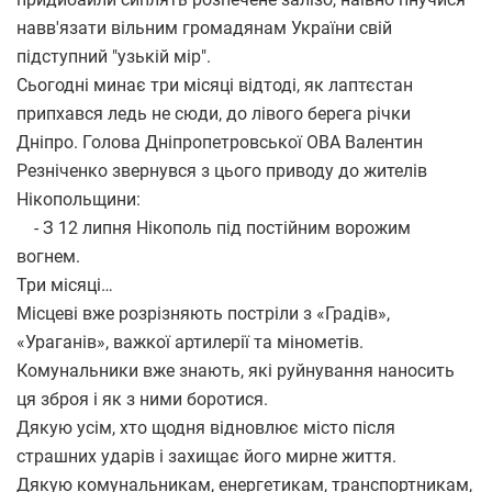
навв'язати вільним громадянам України свій
підступний "узькій мір".
Сьогодні минає три місяці відтоді, як лаптєстан
припхався ледь не сюди, до лівого берега річки
Дніпро. Голова Дніпропетровської ОВА Валентин
Резніченко звернувся з цього приводу до жителів
Нікопольщини:
- З 12 липня Нікополь під постійним ворожим
вогнем.
Три місяці…
Місцеві вже розрізняють постріли з «Градів»,
«Ураганів», важкої артилерії та мінометів.
Комунальники вже знають, які руйнування наносить
ця зброя і як з ними боротися.
Дякую усім, хто щодня відновлює місто після
страшних ударів і захищає його мирне життя.
Дякую комунальникам, енергетикам, транспортникам,