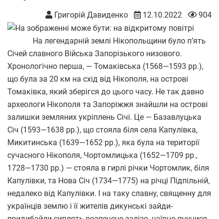
Григорій Давиденко
12.10.2022
904
На легендарній землі Нікопольщини було п’ять
Січей славного Війська Запорізького низового.
Хронологічно перша, — Томаківська (1568—1593 рр.),
що була за 20 км на схід від Нікополя, на острові
Томаківка, який зберігся до цього часу. Не так давно
археологи Нікополя та Запоріжжя знайшли на острові
залишки земляних укріплень Січі. Це — Базавлуцька
Січ (1593—1638 рр.), що стояла біля села Капулівка,
Микитинська (1639—1652 рр.), яка була на території
сучасного Нікополя, Чортомлицька (1652—1709 рр.,
1728—1730 рр.) — стояла в гирлі річки Чортомлик, біля
Капулівки, та Нова Січ (1734—1775) на річці Підпільній,
недалеко від Капулівки. І на таку славну, священну для
українців землю і її жителів дикунські зайди-
придибайли сиплять розпечене залізо, наївно пнучися