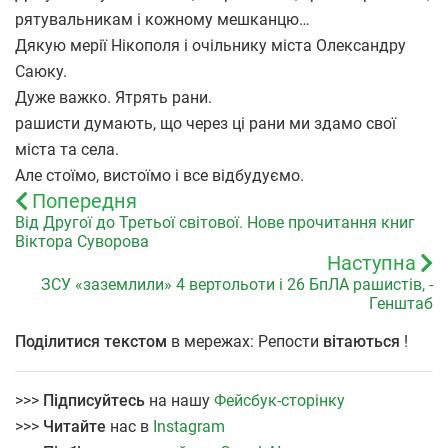
рятувальникам і кожному мешканцю…
Дякую мерії Нікополя і очільнику міста Олександру
Саюку.
Дуже важко. Ятрять рани.
рашисти думають, що через ці рани ми здамо свої
міста та села.
Але стоїмо, вистоїмо і все відбудуємо.
Попередня
Від Другої до Третьої світової. Нове прочитання книг
Віктора Суворова
Наступна
ЗСУ «заземлили» 4 вертольоти і 26 БпЛА рашистів, -
Генштаб
Поділитися текстом
в мережах: Репости
вітаються
!
>>>
Підписуйтесь
на нашу
Фейсбук-сторінку
>>>
Читайте
нас в
Instagram