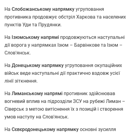
На
Слобожанському напрямку
угруповання
противника продовжує обстріл Харкова та населених
пунктів Уди та Прудянки.
На
Ізюмському напрямі
продовжуються наступальні
дії ворога у напрямках Ізюм – Барвінкове та Ізюм –
Слов'янськ.
На
Донецькому напрямку
угруповання окупаційних
військ веде наступальні дії практично вздовж усієї
лінії зіткнення.
На
Лиманському напрямі
противник здійснював
вогневий вплив на підрозділи ЗСУ на рубежі Лиман –
Сіверськ з метою витіснення їх з позицій і створення
умов наступу на Слов'янськ.
На
Сєвєродонецькому напрямку
основні зусилля