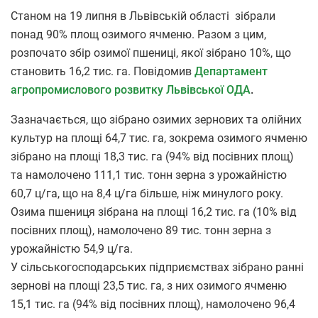
Станом на 19 липня в Львівській області зібрали
понад 90% площ озимого ячменю. Разом з цим,
розпочато збір озимої пшениці, якої зібрано 10%, що
становить 16,2 тис. га. Повідомив
Департамент
агропромислового розвитку Львівської ОДА
.
Зазначається, що зібрано озимих зернових та олійних
культур на площі 64,7 тис. га, зокрема озимого ячменю
зібрано на площі 18,3 тис. га (94% від посівних площ)
та намолочено 111,1 тис. тонн зерна з урожайністю
60,7 ц/га, що на 8,4 ц/га більше, ніж минулого року.
Озима пшениця зібрана на площі 16,2 тис. га (10% від
посівних площ), намолочено 89 тис. тонн зерна з
урожайністю 54,9 ц/га.
У сільськогосподарських підприємствах зібрано ранні
зернові на площі 23,5 тис. га, з них озимого ячменю
15,1 тис. га (94% від посівних площ), намолочено 96,4