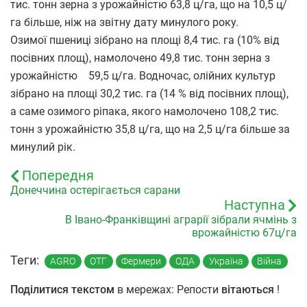
тис. тонн зерна з урожайністю 63,8 ц/га, що на 10,5 ц/
га більше, ніж на звітну дату минулого року.
Озимої пшениці зібрано на площі 8,4 тис. га (10% від
посівних площ), намолочено 49,8 тис. тонн зерна з
урожайністю 59,5 ц/га. Водночас, олійних культур
зібрано на площі 30,2 тис. га (14 % від посівних площ),
а саме озимого ріпака, якого намолочено 108,2 тис.
тонн з урожайністю 35,8 ц/га, що на 2,5 ц/га більше за
минулий рік.
Попередня
Донеччина остерігається сарани
Наступна
В Івано-Франківщині аграрії зібрали ячмінь з
врожайністю 67ц/га
Теги:
AGRO
ОТГ
Фермери
ОДА
Україна
Війна
Поділитися текстом
в мережах: Репости
вітаються
!