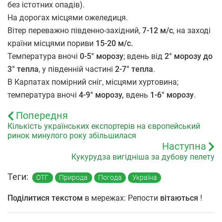
без істотних опадів).
На дорогах місцями ожеледиця.
Вітер переважно південно-західний,
7-12 м/с
, на заході
країни місцями пориви
15-20 м/с.
Температура вночі
0-5° морозу
; вдень від
2° морозу до
3° тепла
, у південній частині
2-7° тепла
.
В Карпатах помірний сніг, місцями хуртовина;
температура вночі
4-9° морозу,
вдень
1-6° морозу
.
Попередня
Кількість українських експортерів на європейський
ринок минулого року збільшилася
Наступна
Кукурудза вигідніша за дубову пелету
Теги:
ОТГ
Природа
Погода
Україна
Поділитися текстом
в мережах: Репости
вітаються
!