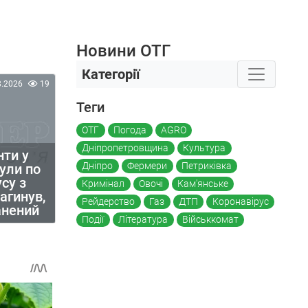
Новини ОТГ
Категорії
8.2026
19
Теги
ОТГ
Погода
AGRO
Дніпропетровщина
Культура
нти у
Дніпро
Фермери
Петриківка
нули по
су з
Кримінал
Овочі
Кам'янське
агинув,
Рейдерство
Газ
ДТП
Коронавірус
анений
Події
Література
Військкомат