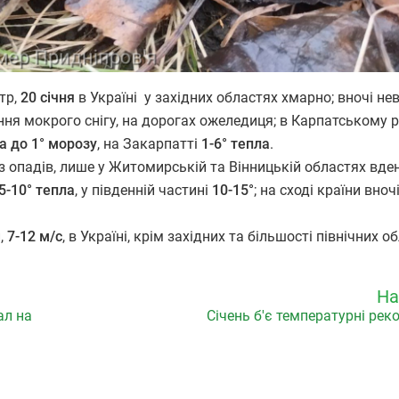
тр,
20 січня
в Україні у західних областях хмарно; вночі не
ня мокрого снігу, на дорогах ожеледиця; в Карпатському р
а до 1° морозу
, на Закарпатті
1-6° тепла
.
ез опадів, лише у Житомирській та Вінницькій областях вде
5-10° тепла
, у південній частині
10-15°
; на сході країни вно
й,
7-12 м/с
, в Україні, крім західних та більшості північних о
На
ал на
Січень б'є температурні рек