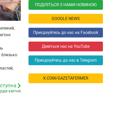
ПОДІЛІТЬСЯ З НАМИ НОВИНОЮ
GOOGLE NEWS
великий,
Приєднуйтесь до нас на Facebook
егіоні
Дивіться нас на YouTube
нь
чі близько
Приєднуйтесь до нас в Telegram
бластей,
X.COM/GAZETAFERMER
ступна
орди квітня