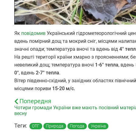
Як
повідомив
Український гідрометеорологічний цен
вдень помірний дощ та мокрий сніг, місцями налипан
значні опади; температура вночі та вдень від
4° тепл
На решті території країни хмарно з проясненнями; б
невеликий дощ; температура вночі
1-6° тепла
, вдень
0°
, вдень
2-7° тепла
.
Вітер південно-східний, у західних областях північни
місцями пориви
15-20 м/с.
Попередня
Чотири громади України вже мають посівний матері
весну
Теги:
ОТГ
Природа
Погода
Україна