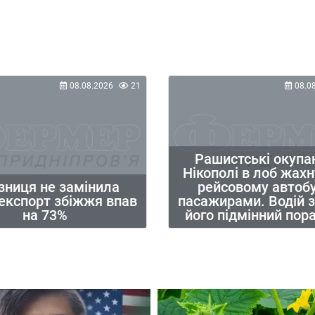
08.08.2026
21
08.0
Рашистські окупа
Нікополі в лоб жах
зниця не замінила
рейсовому автобу
 експорт збіжжя впав
пасажирами. Водій з
на 73%
його підмінний пор