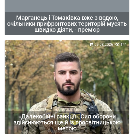
Марганець і Томаківка вже з водою,
очільники прифронтових територій мусять
швидко діяти, - прем'єр
09.08.2026
141
«Далекобійні санкції» Сил оборони
здійснюються ще й із просвітницькою
метою