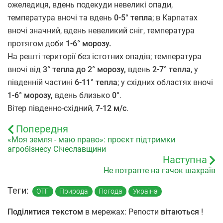
ожеледиця, вдень подекуди невеликі опади,
температура вночі та вдень
0-5° тепла
; в Карпатах
вночі значний, вдень невеликий сніг, температура
протягом доби
1-6° морозу.
На решті території без істотних опадів; температура
вночі від
3°
тепла до 2° морозу,
вдень
2-7° тепла
, у
південній частині
6-11°
тепла
; у східних областях вночі
1-6° морозу,
вдень близько
0°
.
Вітер південно-східний,
7-12 м/с
.
Попередня
«Моя земля - маю право»: проєкт підтримки
агробізнесу Січеславщини
Наступна
Не потрапте на гачок шахраїв
Теги:
ОТГ
Природа
Погода
Україна
Поділитися текстом
в мережах: Репости
вітаються
!