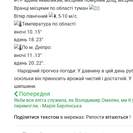
вдень невеликий, місцями помірний дощ, місця
Вранці місцями по області туман
Вітер північний
, 5-10 м/с.
Температура по області:
вночі 10..15°
вдень 18..23°
По м. Дніпро:
вночі 11..13°
вдень 20..22°.
Народний прогноз погоди:
У давнину в цей день ру
оскільки він приносить врожай чистий і достатній. У ц
шипшини.
Попередня
Якби вся еліта служила, як Володимир Омелян, ми б
перемогли, - Марія Берлінська
Поділитися текстом
в мережах: Репости
вітаються
!