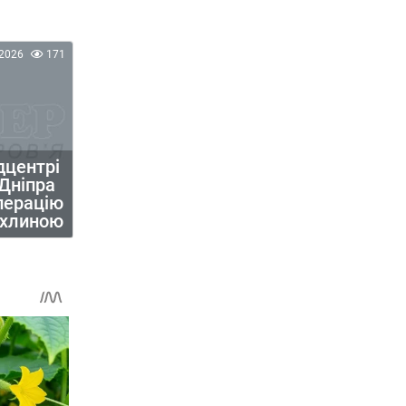
2026
171
дцентрі
 Дніпра
перацію
пухлиною