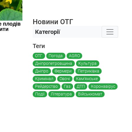
Новини ОТГ
Категорії
Теги
ОТГ
Погода
AGRO
Дніпропетровщина
Культура
Дніпро
Фермери
Петриківка
Кримінал
Овочі
Кам'янське
Рейдерство
Газ
ДТП
Коронавірус
Події
Література
Військкомат