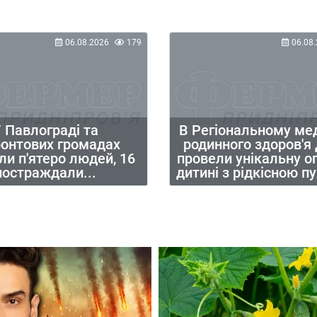
06.08.2026
179
06.08.
 Павлограді та
В Регіональному ме
ронтових громадах
родинного здоров'я
ли п'ятеро людей, 16
провели унікальну о
постраждали...
дитині з рідкісною 