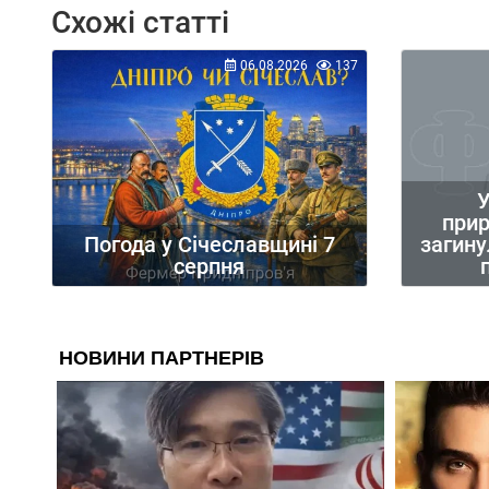
Схожі статті
06.08.2026
137
У
при
загину
Погода у Січеславщині 7
серпня