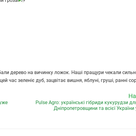
ми гроза
бали дерево на вичинку ложок. Наші пращури чекали сильн
ей час зеленіє дуб, зацвітає вишня, яблуні, груші, ранні со
На
 уже
Pulse Agro: українські гібриди кукурудзи д
Дніпропетровщини та всієї України 