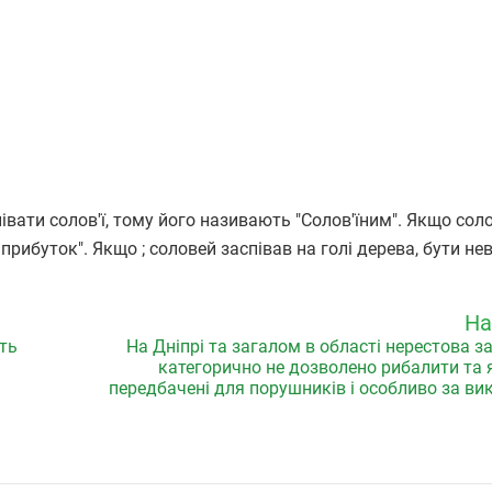
івати солов'ї, тому його називають "Солов'їним". Якщо сол
а прибуток". Якщо ; соловей заспівав на голі дерева, бути н
На
ть
На Дніпрі та загалом в області нерестова з
категорично не дозволено рибалити та 
передбачені для порушників і особливо за ви