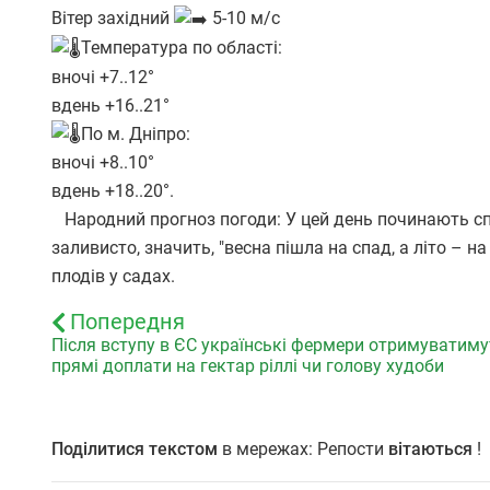
Вітер західний
5-10 м/с
Температура по області:
вночі +7..12°
вдень +16..21°
По м. Дніпро:
вночі +8..10°
вдень +18..20°.
Народний прогноз погоди:
У цей день починають сп
заливисто, значить, "весна пішла на спад, а літо – н
плодів у садах.
Попередня
Після вступу в ЄС українські фермери отримуватиму
прямі доплати на гектар ріллі чи голову худоби
Поділитися текстом
в мережах: Репости
вітаються
!