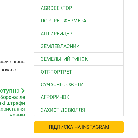
АGROСЕКТОР
ПОРТРЕТ ФЕРМЕРА
АНТИРЕЙДЕР
ЗЕМЛЕВЛАСНИК
ЗЕМЕЛЬНИЙ РИНОК
овей співав
еврожаю
ОТГ-ПОРТРЕТ
СУЧАСНІ СЮЖЕТИ
ступна
аборона: де
АГРОРИНОК
які штрафи
користання
ЗАХИСТ ДОВКІЛЛЯ
човнів
ПІДПИСКА НА INSTAGRAM