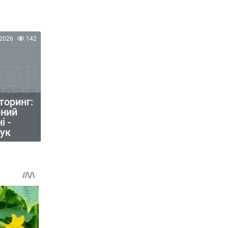
2026
142
торинг:
ений
і -
ук