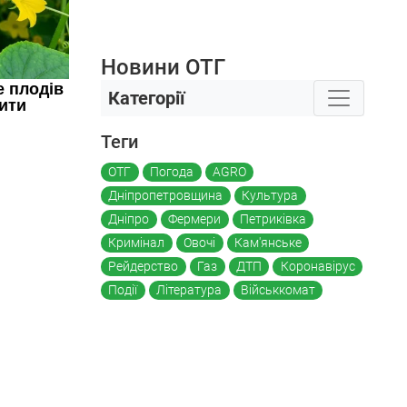
Новини ОТГ
Категорії
Теги
ОТГ
Погода
AGRO
Дніпропетровщина
Культура
Дніпро
Фермери
Петриківка
Кримінал
Овочі
Кам'янське
Рейдерство
Газ
ДТП
Коронавірус
Події
Література
Військкомат