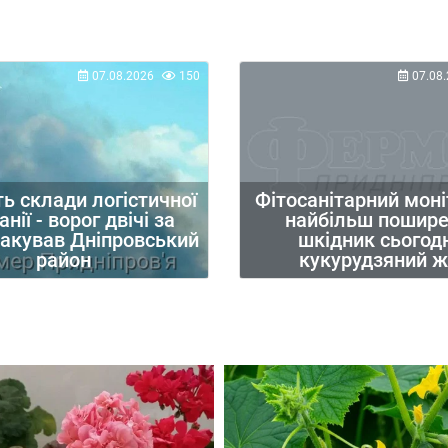
07.08.2026
150
07.08.
Фітосанітарний моні
ь склади логістичної
найбільш пошир
нії - ворог двічі за
шкідник сьогодн
такував Дніпровський
кукурудзяний ж
район