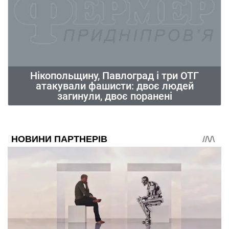
Нікопольщину, Павлоград і три ОТГ
атакували фашисти: двоє людей
загинули, двоє поранені