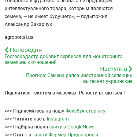
товарного и фуражного зерна, а не продавцом
интеллектуального товара, которым являются
семена, — не имеет будущего», — подытожил
Александр Захарчук.
agroportal.ua
Попередня
Госгеокадастр добавит сервисов для мониторинга
земельных отношений
Наступна
Прогноз: Семена рапса иностранной селекции
вытеснят украинские
Поділитися текстом
в мережах: Репости
вітаються
!
>>>
Підписуйтесь
на нашу
Фейсбук-сторінку
>>>
Читайте
нас в
Instagram
>>>
Підбірка
новин
сайту в GoogleNews
>>>
Статті з
газети Фермер Придніпров'я