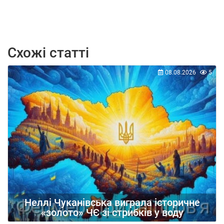
Схожі статті
08.08.2026
5
Неллі Чуканівська виграла історичне
«золото» ЧЄ зі стрибків у воду