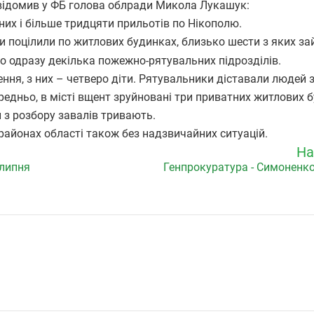
овідомив у ФБ голова облради Микола Лукашук:
ених і більше тридцяти прильотів по Нікополю.
и поцілили по житлових будинках, близько шести з яких з
о одразу декілька пожежно-рятувальних підрозділів.
ня, з них – четверо діти. Рятувальники діставали людей з
едньо, в місті вщент зруйновані три приватних житлових 
 з розбору завалів тривають.
 районах області також без надзвичайних ситуацій.
На
 липня
Генпрокуратура - Симоненко