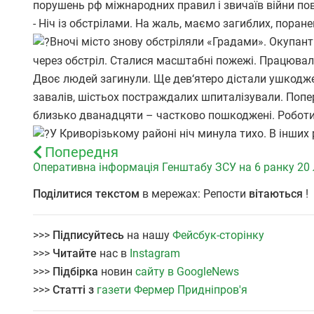
порушень рф міжнародних правил і звичаїв війни п
- Ніч із обстрілами. На жаль, маємо загиблих, поран
Вночі місто знову обстріляли «Градами». Окупант
через обстріл. Сталися масштабні пожежі. Працювал
Двоє людей загинули. Ще дев‘ятеро дістали ушкоджен
завалів, шістьох постраждалих шпиталізували. Попер
близько дванадцяти – частково пошкоджені. Роботи
У Криворізькому районі ніч минула тихо. В інших
Попередня
Оперативна інформація Генштабу ЗСУ на 6 ранку 20
Поділитися текстом
в мережах: Репости
вітаються
!
>>>
Підписуйтесь
на нашу
Фейсбук-сторінку
>>>
Читайте
нас в
Instagram
>>>
Підбірка
новин
сайту в GoogleNews
>>>
Статті з
газети Фермер Придніпров'я