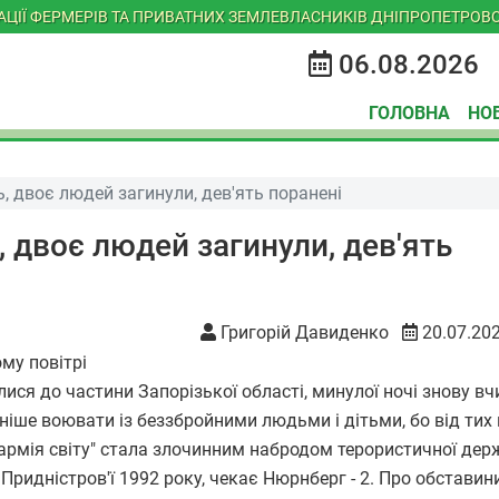
ІАЦІЇ ФЕРМЕРІВ ТА ПРИВАТНИХ ЗЕМЛЕВЛАСНИКІВ ДНІПРОПЕТРОВС
06.08.2026
ГОЛОВНА
НО
, двоє людей загинули, дев'ять поранені
 двоє людей загинули, дев'ять
Григорій Давиденко
20.07.20
ся до частини Запорізької області, минулої ночі знову в
чніше воювати із беззбройними людьми і дітьми, бо від тих 
 армія світу" стала злочинним набродом терористичної держ
 Придністров'ї 1992 року, чекає Нюрнберг - 2. Про обставин