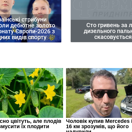
аїнські стрибуни
Сто гривень за л
оли дебютне золото
дизельного паль
онату Європи-2026 з
скасовується
них видів спорту