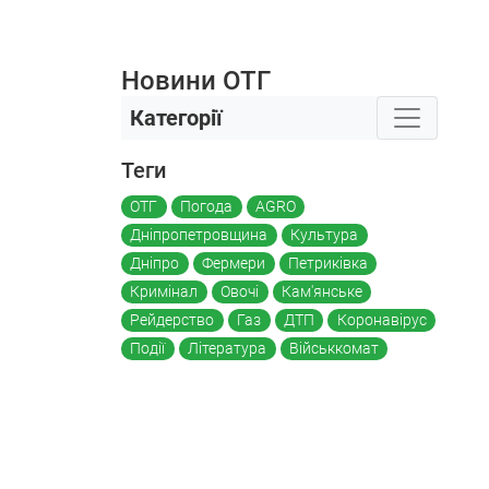
Новини ОТГ
Категорії
Теги
ОТГ
Погода
AGRO
Дніпропетровщина
Культура
Дніпро
Фермери
Петриківка
Кримінал
Овочі
Кам'янське
Рейдерство
Газ
ДТП
Коронавірус
Події
Література
Військкомат