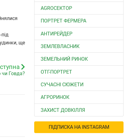
АGROСЕКТОР
айнялися
ПОРТРЕТ ФЕРМЕРА
АНТИРЕЙДЕР
-під
будинки, ще
ЗЕМЛЕВЛАСНИК
ЗЕМЕЛЬНИЙ РИНОК
ступна
ОТГ-ПОРТРЕТ
 чи Говда?
СУЧАСНІ СЮЖЕТИ
АГРОРИНОК
ЗАХИСТ ДОВКІЛЛЯ
ПІДПИСКА НА INSTAGRAM