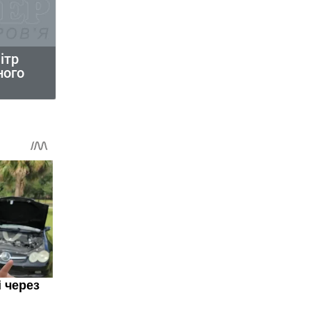
ітр
ного