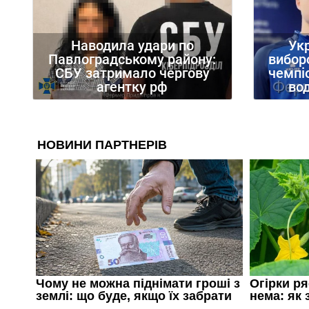
Наводила удари по
Укр
Павлоградському району:
вибор
СБУ затримало чергову
чемпі
агентку рф
вод