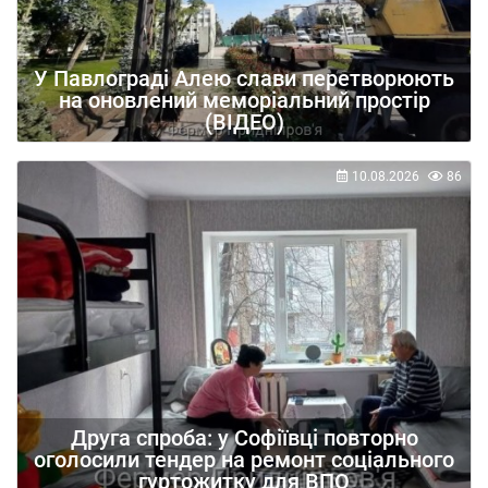
У Павлограді Алею слави перетворюють
на оновлений меморіальний простір
(ВІДЕО)
10.08.2026
86
Друга спроба: у Софіївці повторно
оголосили тендер на ремонт соціального
гуртожитку для ВПО