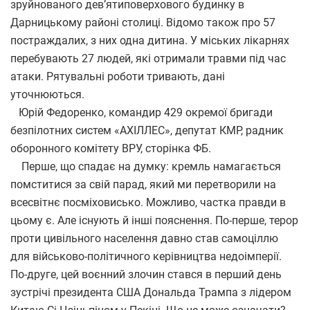
зруйнованого дев’ятиповерхового будинку в
Дарницькому районі столиці. Відомо також про 57
постраждалих, з них одна дитина. У міських лікарнях
перебувають 27 людей, які отримали травми під час
атаки.
Рятувальні роботи тривають, дані
уточнюються.
Юрій Федоренко,
командир 429 окремої бригади
безпілотних систем «АХІЛЛЕС», депутат КМР, радник
оборонного комітету ВРУ, сторінка ФБ.
Перше, що спадає на думку: кремль намагається
помститися за свій парад, який ми перетворили на
всесвітнє посміховисько. Можливо, частка правди в
цьому є. Але існують й інші пояснення. По-перше, терор
проти цивільного населення давно став самоціллю
для військово-політичного керівництва недоімперії.
По-друге, цей воєнний злочин стався в перший день
зустрічі президента США Дональда Трампа з лідером