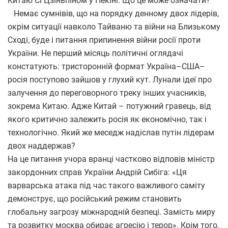
Китаю Сі Цзіньпіном у Пекіні. Що це може означати?
Немає сумнівів, що на порядку денному двох лідерів,
окрім ситуації навколо Тайваню та війни на Близькому
Сході, буде і питання припинення війни росії проти
України. Не перший місяць політичні оглядачі
констатують: тристоронній формат Україна–США–
росія поступово зайшов у глухий кут. Лунали ідеї про
залучення до переговорного треку інших учасників,
зокрема Китаю. Адже Китай – потужний гравець, від
якого критично залежить росія як економічно, так і
технологічно. Який же меседж надіслав путін лідерам
двох наддержав?
На це питання учора вранці частково відповів міністр
закордонних справ України Андрій Сибіга: «Ця
варварська атака під час такого важливого саміту
демонструє, що російський режим становить
глобальну загрозу міжнародній безпеці. Замість миру
та розвитку москва обирає агресію і терор». Крім того,