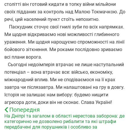
столітті він готовий кидати в топку війни мільйони
своїх підданих за контроль над Малою Токмачкою. До
речі, цей населений пункт стоїть непохитно.
Паскудник сточує свої гнилі зуби по всіх напрямках.
Ми щодня відкриваємо нові можливості глибинного
ураження. Ми щодня нарощуємо спроможності на лінії
бойового зіткнення. Ми роками послідовно зриваємо
всі плани ворога.
Сьогодні недоімперія втрачає не лише наступальний
потенціал – вона втрачає все: військо, економіку,
міжнародний вплив. Ми не сподіваємося на її крах
завтра чи післязавтра. Ми налаштовані на гру в довгу.
Історія не залишає нам вибору: будемо нищити
агресора доти, доки він не сконає. Слава Україні!
Попередня
На Дніпрі та загалом в області нерестова заборона: де
категорично не дозволено рибалити та які штрафи
передбачені для порушників і особливо за