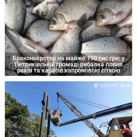
Браконьєрство на майже 190 тис грн: у
Петриківській громаді рибалка ловив
раків та карасів капроновою сіткою
10.08.2026
48