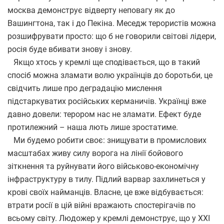
москва демонструє відверту неповагу як до
Вашингтона, так і до Пекіна. Меседж терористів можна
розшифрувати просто: що б не говорили світові лідери,
росія буде вбивати знову і знову.
Якщо хтось у кремлі ще сподівається, що в такий
спосіб можна зламати волю українців до боротьби, це
свідчить лише про деградацію мислення
підстаркуватих російських керманичів. Українці вже
давно довели: терором нас не зламати. Ефект буде
протилежний – наша лють лише зростатиме.
Ми будемо робити своє: знищувати в промислових
масштабах живу силу ворога на лінії бойового
зіткнення та руйнувати його військово-економічну
інфраструктуру в тилу. Підлий варвар захлинеться у
крові своїх найманців. Власне, це вже відбувається:
втрати росії в цій війні вражають спостерігачів по
всьому світу. Людожер у кремлі демонструє, що у XXI