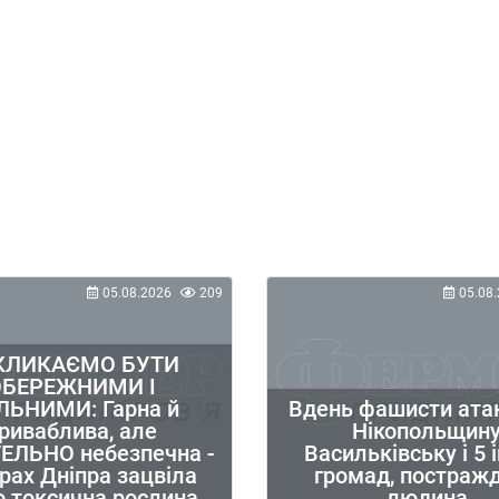
05.08.2026
209
05.08.
КЛИКАЄМО БУТИ
ОБЕРЕЖНИМИ І
ЛЬНИМИ: Гарна й
Вдень фашисти ата
риваблива, але
Нікопольщину
ЕЛЬНО небезпечна -
Васильківську і 5 
рах Дніпра зацвіла
громад, постраж
о токсична рослина
людина