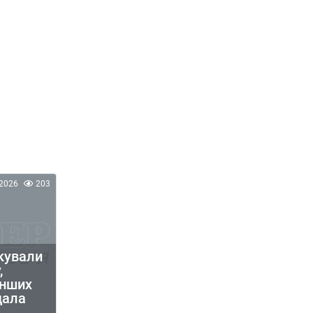
2026
203
кували
,
інших
дала