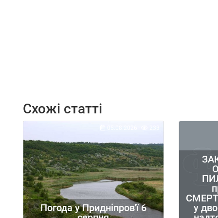
Схожі статті
05.08.2026
233
ЗА
ПИ
п
СМЕРТ
у дво
Погода у Придніпров'ї 6
надт
серпня