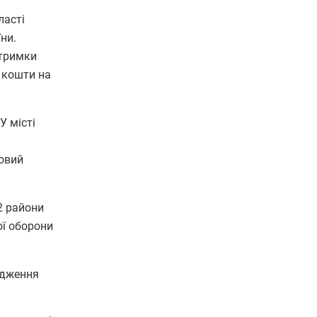
ласті
ни.
дтримки
я кошти на
У місті
ковий
2 райони
ої оборони
едження