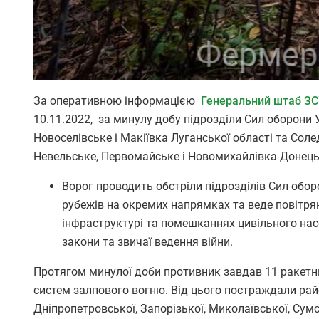
За оперативною інформацією
Генеральний штаб ЗСУ 
10.11.2022, за минулу добу підрозділи Сил оборони 
Новоселівське і Макіївка Луганської області та Солед
Невельське, Первомайське і Новомихайлівка Донецьк
Ворог проводить обстріли підрозділів Сил обор
рубежів на окремих напрямках та веде повітря
інфраструктурі та помешканнях цивільного на
закони та звичаї ведення війни.
Протягом минулої доби противник завдав 11 ракетних
систем залпового вогню. Від цього постраждали райо
Дніпропетровської, Запорізької, Миколаївської, Сумс