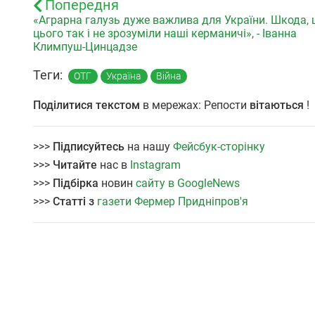
Попередня
«Аграрна галузь дуже важлива для України. Шкода,
цього так і не зрозуміли наші керманичі», - Іванна
Климпуш-Цинцадзе
Теги:
ОТГ
Україна
Війна
Поділитися текстом
в мережах: Репости
вітаються
!
>>>
Підписуйтесь
на нашу
Фейсбук-сторінку
>>>
Читайте
нас в
Instagram
>>>
Підбірка
новин
сайту в GoogleNews
>>>
Статті з
газети Фермер Придніпров'я