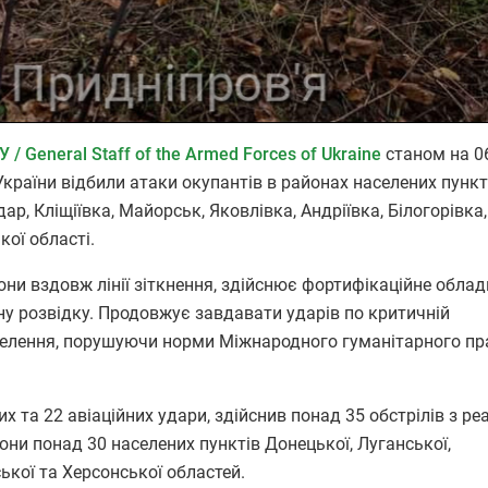
/ General Staff of the Armed Forces of Ukraine
станом на 0
України відбили атаки окупантів в районах населених пункт
ар, Кліщіївка, Майорськ, Яковлівка, Андріївка, Білогорівка,
ої області.
они вздовж лінії зіткнення, здійснює фортифікаційне обла
ну розвідку. Продовжує завдавати ударів по критичній
селення, порушуючи норми Міжнародного гуманітарного пр
 та 22 авіаційних удари, здійснив понад 35 обстрілів з ре
ни понад 30 населених пунктів Донецької, Луганської,
ької та Херсонської областей.