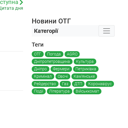
ступна
Цитата дня
Новини ОТГ
Категорії
Теги
ОТГ
Погода
AGRO
Дніпропетровщина
Культура
Дніпро
Фермери
Петриківка
Кримінал
Овочі
Кам'янське
Рейдерство
Газ
ДТП
Коронавірус
Події
Література
Військкомат