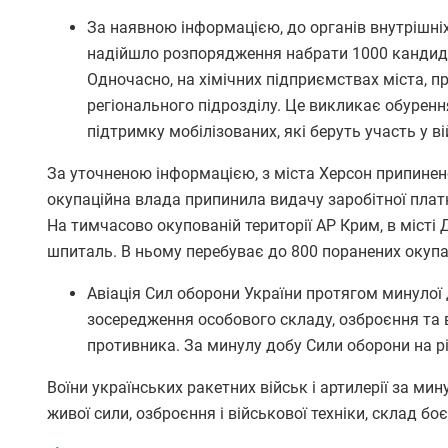
За наявною інформацією, до органів внутрішніх 
надійшло розпорядження набрати 1000 кандида
Одночасно, на хімічних підприємствах міста, 
регіонального підрозділу. Це викликає обуренн
підтримку мобілізованих, які беруть участь у вій
За уточненою інформацією, з міста Херсон припинено
окупаційна влада припинила видачу заробітної платн
На тимчасово окупованій території АР Крим, в місті
шпиталь. В ньому перебуває до 800 поранених окупа
Авіація Сил оборони України протягом минулої 
зосередження особового складу, озброєння та ві
противника. За минулу добу Сили оборони на р
Воїни українських ракетних військ і артилерії за ми
живої сили, озброєння і військової техніки, склад бо