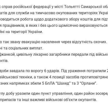
справ російської федерації у місті Тольятті Самарської об
тів для служби на тимчасово окупованих територіях Украї
проводиться робота щодо додаткового збору коштів для пі
я працівників, в яких і без цього щомісячно вираховуютьс
ні на території України.
 так звану евакуацію населення через відсутність охочих. 
і та соціальних виплат.
 Джанкой, цивільну лікарню загарбники передали під війсь
нтів.
доби завдала по ворогу 6 ударів. Під ураження потрапили 
йськової техніки, а також 4 позиції засобів протиповітрян
ізних напрямках збили 5 БпЛА “Шахед” та 3 “Орлани”.
нулу добу уразили один пункт управління, один район зосер
єприпасів та інші важливі військові об’єкти окупантів.