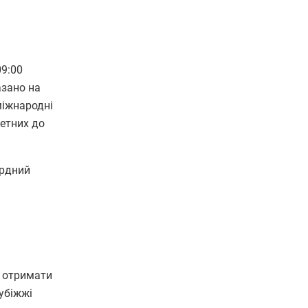
09:00
азано на
міжнародні
четних до
ордний
 отримати
убіжжі