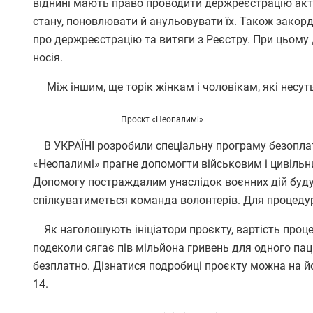
віднині мають право проводити держреєстрацію актів
стану, поновлювати й анульовувати їх. Також закор
про держреєстрацію та витяги з Реєстру. При цьому
носія.
Між іншим, ще торік жінкам і чоловікам, які несут
Проєкт «Неопалимі»
В УКРАЇНІ розробили спеціальну програму безоплатн
«Неопалимі» прагне допомогти військовим і цивільни
Допомогу постраждалим унаслідок воєнних дій будут
спілкуватиметься команда волонтерів. Для процеду
Як наголошують ініціатори проєкту, вартість проце
подеколи сягає пів мільйона гривень для одного па
безплатно. Дізнатися подробиці проєкту можна на йо
14.