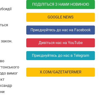
ПОДІЛІТЬСЯ З НАМИ НОВИНОЮ
убсидії
GOOGLE NEWS
уться
Приєднуйтесь до нас на Facebook
 закон.
Дивіться нас на YouTube
Приєднуйтесь до нас в Telegram
тво
гтонського
X.COM/GAZETAFERMER
щодо вимог
єкт
ександр
они