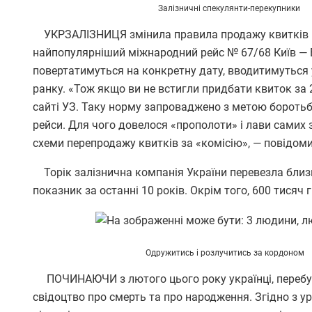
Залізничні спекулянти-перекупники
УКРЗАЛІЗНИЦЯ змінила правила продажу квитків на 
найпопулярніший міжнародний рейс № 67/68 Київ — В
повертатимуться на конкретну дату, вводитимуться у
ранку. «Тож якщо ви не встигли придбати квиток за 
сайті УЗ. Таку норму запроваджено з метою боротьб
рейси. Для чого довелося «прополоти» і лави самих з
схеми перепродажу квитків за «комісію», — повідоми
Торік залізнична компанія України перевезла близь
показник за останні 10 років. Окрім того, 600 тися
Одружитись і розлучитись
за кордоном
ПОЧИНАЮЧИ з лютого цього року українці, перебув
свідоцтво про смерть та про народження. Згідно з 