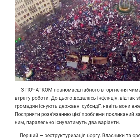
З ПОЧАТКОМ повномасштабного вторгнення чимало 
втрату роботи. До цього додалась інфляція, відтак з
громадян існують державні субсидії, навіть вони вж
Посприяти розв’язанню цієї проблеми покликаний за
ним, паралельно існуватимуть два варіанти.
Перший — реструктуризація боргу. Власники та оре