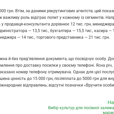
0 грн. Втім, за даними рекрутингових агентств, цей показ
ож важливу роль відіграє попит у кожному із сегментів. Нап
 у продавця-консультанта дорівнює 12 тис. грн, менеджера
дміністратора — 13,5 тис., бухгалтера — 15,5 тис., касира — 1
енеджера — 14 тис., торгового представника — 21 тис. грн.
а й без пред’явлення документа, що посвідчує особу. До
млення про доставку посилки у своєму телефоні. Ясна річ,
 вказано номер телефону отримувача. Однак для цієї послуг
на цінність до 15 000 грн, післяплата до 5000 грн для вн
міжнародних відправлень; відсутні позначки «Вручити особи
На
Вибір культур для посівної залежа
марж