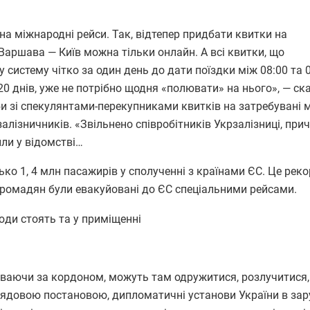
міжнародні рейси. Так, відтепер придбати квитки на
аршава — Київ можна тільки онлайн. А всі квитки, що
 систему чітко за один день до дати поїздки між 08:00 та 
20 днів, уже не потрібно щодня «полювати» на нього», — ск
и зі спекулянтами-перекупниками квитків на затребувані 
алізничників. «Звільнено співробітників Укрзалізниці, при
ли у відомстві…
ко 1, 4 млн пасажирів у сполученні з країнами ЄС. Це рек
ч громадян були евакуйовані до ЄС спеціальними рейсами.
аючи за кордоном, можуть там одружитися, розлучитися,
урядовою постановою, дипломатичні установи України в зар