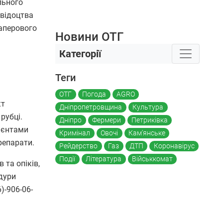
льного
свідоцтва
паперового
Новини ОТГ
Категорії
Теги
ОТГ
Погода
AGRO
кт
Дніпропетровщина
Культура
рубці.
Дніпро
Фермери
Петриківка
цієнтами
Кримінал
Овочі
Кам'янське
репарати.
Рейдерство
Газ
ДТП
Коронавірус
Події
Література
Військкомат
та опіків,
дури
)-906-06-