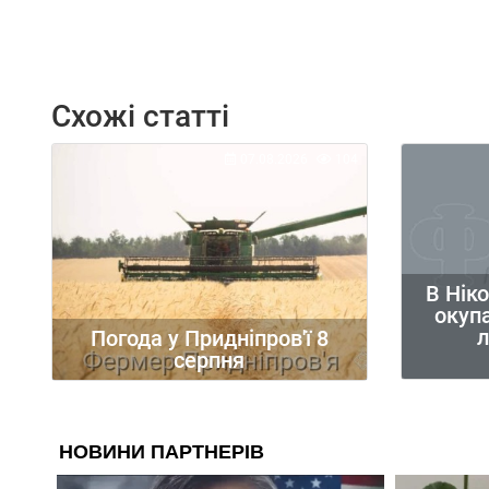
Схожі статті
07.08.2026
104
В Нік
окупа
л
Погода у Придніпров'ї 8
серпня