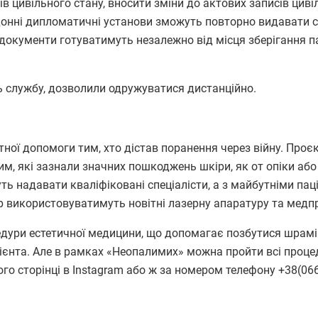
 цивільного стану, вносити зміни до актових записів циві
донні дипломатичні установи зможуть повторно видавати 
 документи готуватимуть незалежно від місця зберігання 
ь службу, дозволили одружуватися дистанційно.
ої допомоги тим, хто дістав поранення через війну. Проє
м, які зазнали значних пошкоджень шкіри, як от опіки або 
ь надавати кваліфіковані спеціалісти, а з майбутніми па
р використовуватимуть новітні лазерну апаратуру та медп
дури естетичної медицини, що допомагає позбутися шрамів 
цієнта. Але в рамках «Неопалимих» можна пройти всі проце
го сторінці в Instagram або ж за номером телефону +38(066