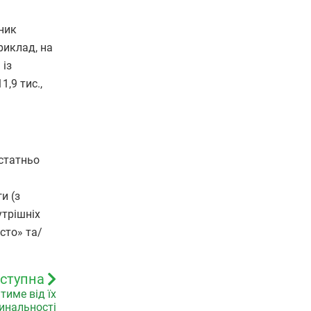
ник
риклад, на
 із
1,9 тис.,
статньо
и (з
утрішніх
сто» та/
ступна
тиме від їх
инальності