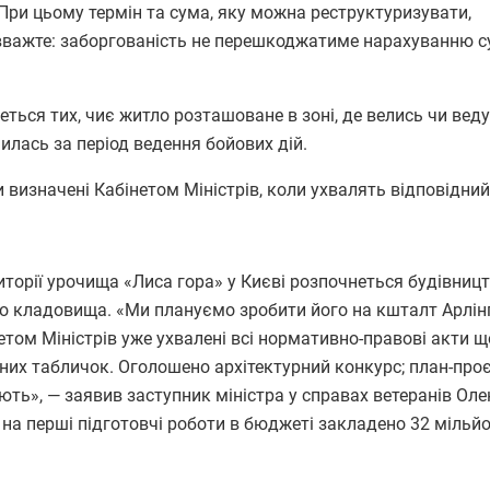
 При цьому термін та сума, яку можна реструктуризувати,
вважте: заборгованість не перешкоджатиме нарахуванню с
ться тих, чиє житло розташоване в зоні, де велись чи вед
чилась за період ведення бойових дій.
 визначені Кабінетом Міністрів, коли ухвалять відповідний
орії урочища «Лиса гора» у Києві розпочнеться будівниц
о кладовища. «Ми плануємо зробити його на кшталт Арлін
етом Міністрів уже ухвалені всі нормативно-правові акти 
бних табличок. Оголошено архітектурний конкурс; план-про
ть», — заявив заступник міністра у справах ветеранів Ол
на перші підготовчі роботи в бюджеті закладено 32 мільй