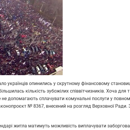
українців опинились у скрутному фінансовому становищ
більшилась кількість зубожілих співвітчизників. Хоча для 
е не допомагають сплачувати комунальні послуги у повному
конопроєкт № 8367, внесений на розгляд Верховної Ради. З
ндарі житла матимуть можливість виплачувати заборгова