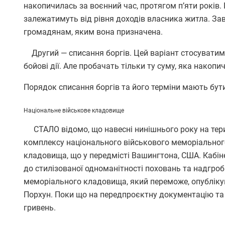
накопичилась за воєнний час, протягом п’яти років.
залежатимуть від рівня доходів власника житла. За
громадянам, яким вона призначена.
Другий — списання боргів. Цей варіант стосуватиме
бойові дії. Але пробачать тільки ту суму, яка накопи
Порядок списання боргів та його терміни мають бути
Національне військове кладовище
СТАЛО відомо, що навесні нинішнього року на терит
комплексу національного військового меморіальног
кладовища, що у передмісті Вашингтона, США. Кабін
до стилізованої одноманітності поховань та надгро
меморіального кладовища, який переможе, опублікую
Порхун. Поки що на передпроєктну документацію та 
гривень.