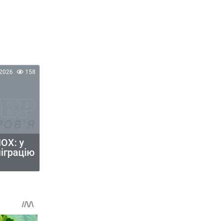
2026
158
ОХ: у
міграцію