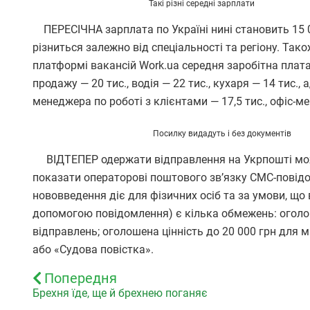
Такі різні середні зарплати
ПЕРЕСІЧНА зарплата по Україні нині становить 15 00
різниться залежно від спеціальності та регіону. Так
платформі вакансій Work.ua середня заробітна плата
продажу — 20 тис., водія — 22 тис., кухаря — 14 тис., а
менеджера по роботі з клієнтами — 17,5 тис., офіс-м
Посилку видадуть
і без документів
ВІДТЕПЕР одержати відправлення на Укрпошті можн
показати операторові поштового зв’язку СМС-повідо
нововведення діє для фізичних осіб та за умови, що
допомогою повідомлення) є кілька обмежень: оголоше
відправлень; оголошена цінність до 20 000 грн для 
або «Судова повістка».
Попередня
Брехня їде, ще й брехнею поганяє