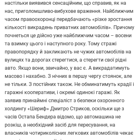
настільки виявився сенсаційним, що справив, як на
нас, приголомшливо-вибухове враження. Найближчим
часом правоохоронці передбачають «різке зростання
кількості викрадень приватних автомобілів». Причому
почнеться це дійсно уже найближчим часом – восени
та взимку цього і наступного року. Тому стражі
правопорядку й закликають не чужих автомобілів на
вулицях та дорогах стерегтися, а стерегти свої рідні
авто. Якщо вони, звичайно, у вас є. А викрадатимуть
масово і нахабно. З нічних в першу чергу стоянок, але
не тільки. З постійних також. Не обминатимуть крадії і
гаражні кооперативи, і окремі одинокі гаражі. Як
заявив принаймні спеціаліст з безпеки охоронного
холдингу «Шериф» Дмитро Стриков, оскільки ще з
часів Остапа Бендера відомо, що автомашина не
розкіш, а необхідний засіб для пересування, на
власників чотириколісних легкових автомобілів чекає