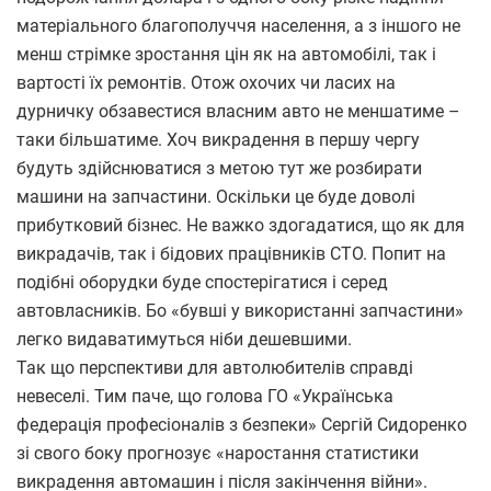
матеріального благополуччя населення, а з іншого не
менш стрімке зростання цін як на автомобілі, так і
вартості їх ремонтів. Отож охочих чи ласих на
дурничку обзавестися власним авто не меншатиме –
таки більшатиме. Хоч викрадення в першу чергу
будуть здійснюватися з метою тут же розбирати
машини на запчастини. Оскільки це буде доволі
прибутковий бізнес. Не важко здогадатися, що як для
викрадачів, так і бідових працівників СТО. Попит на
подібні оборудки буде спостерігатися і серед
автовласників. Бо «бувші у використанні запчастини»
легко видаватимуться ніби дешевшими.
Так що перспективи для автолюбителів справді
невеселі. Тим паче, що голова ГО «Українська
федерація професіоналів з безпеки» Сергій Сидоренко
зі свого боку прогнозує «наростання статистики
викрадення автомашин і після закінчення війни».