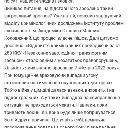
по суті нашестя злодіїв і злодюг.
Виникає питання, на підставі чого зроблено такий
загрозливий прогноз? Уже на тій, пояснив завідуючий
відділу кримінологічних досліджень Інституту проблем
злочинності ім. Академіка Сташиса Максим
Колодяжний, що процес, власне, пішов. Далі цитуємо
дослівно: «Відкриття кримінальних проваджень за ст.
289 ККУ «Незаконне заволодіння транспортним
засобом» стало одним з небагатьох правопорушень,
кількість яких значно зросла за 7 місяців 2022 року».
Причому, це «не враховуючи випадки угону
автомашин на тимчасово окупованих територіях».
Тобто війна у цім ділі далася взнаки, виходить, і на
підконтрольних. А у таких випадках на «виправлення
ситуації» не приходиться чекати. Навпаки, поки
тривають воєнні дії, вона буде лише погіршуватися.
Бо є й друга причина. Це, уявіть собі, неминуче
подорожчання долара і з одного боку різке падіння