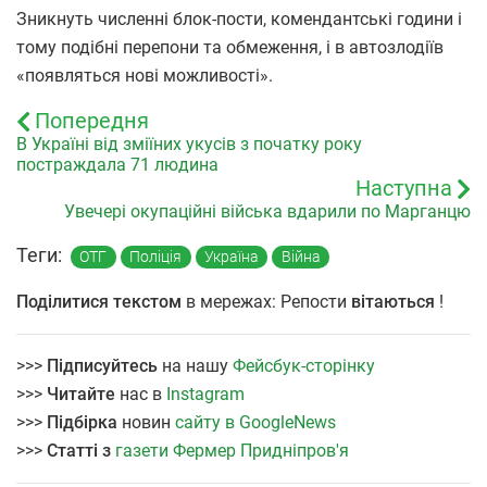
Зникнуть численні блок-пости, комендантські години і
тому подібні перепони та обмеження, і в автозлодіїв
«появляться нові можливості».
Попередня
В Україні від зміїних укусів з початку року
постраждала 71 людина
Наступна
Увечері окупаційні війська вдарили по Марганцю
Теги:
ОТГ
Поліція
Україна
Війна
Поділитися текстом
в мережах: Репости
вітаються
!
>>>
Підписуйтесь
на нашу
Фейсбук-сторінку
>>>
Читайте
нас в
Instagram
>>>
Підбірка
новин
сайту в GoogleNews
>>>
Статті з
газети Фермер Придніпров'я