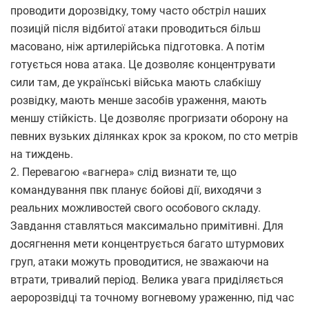
проводити дорозвідку, тому часто обстріл наших
позицій після відбитої атаки проводиться більш
масовано, ніж артилерійська підготовка. А потім
готується нова атака. Це дозволяє концентрувати
сили там, де українські війська мають слабкішу
розвідку, мають менше засобів ураження, мають
меншу стійкість. Це дозволяє прогризати оборону на
певних вузьких ділянках крок за кроком, по сто метрів
на тиждень.
2. Перевагою «вагнера» слід визнати те, що
командування пвк планує бойові дії, виходячи з
реальних можливостей свого особового складу.
Завдання ставляться максимально примітивні. Для
досягнення мети концентрується багато штурмових
груп, атаки можуть проводитися, не зважаючи на
втрати, тривалий період. Велика увага приділяється
аеророзвідці та точному вогневому ураженню, під час