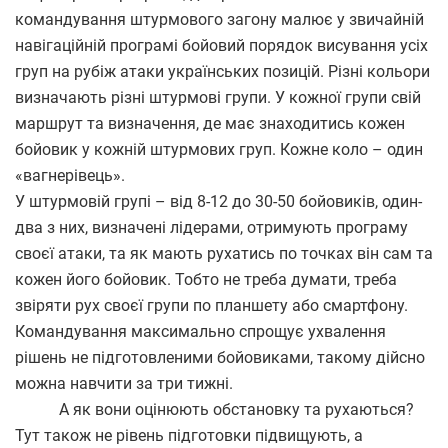
командування штурмового загону малює у звичайній
навігаційній програмі бойовий порядок висування усіх
груп на рубіж атаки українських позицій. Різні кольори
визначають різні штурмові групи. У кожної групи свій
маршрут та визначення, де має знаходитись кожен
бойовик у кожній штурмових груп. Кожне коло – один
«вагнерівець».
У штурмовій групі – від 8-12 до 30-50 бойовиків, один-
два з них, визначені лідерами, отримують програму
своєї атаки, та як мають рухатись по точках він сам та
кожен його бойовик. Тобто не треба думати, треба
звіряти рух своєї групи по планшету або смартфону.
Командування максимально спрощує ухвалення
рішень не підготовленими бойовиками, такому дійсно
можна навчити за три тижні.
А як вони оцінюють обстановку та рухаються?
Тут також не рівень підготовки підвищують, а