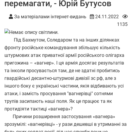
перемагати, - Юрій Бутусов
За матеріалами інтернет-видань
24.11.2022
1135
Під Бахмутом, Соледаром та на інших ділянках
фронту російське командування збільшує кількість
штурмових атак приватної армії російського олігарха
пригожина – «вагнер». І ця армія досягає результатів
та інколи просувається там, де не здатні пробитись
гвардійські десантно-штурмові дивізії зс рф, але з
іншого боку є українські частини, якія відбивають усі
атаки, і замість просування "вагнерівці" сотнями
трупів засипають наші поля. Як це працює та як
протидіяти тактиці «вагнера»?
Причини розширення застосування «вагнера»
зрозумілі: «вагнерівці» - у рази дешевші в утриманні за
будь-яких солдат росії, під час служби вони не