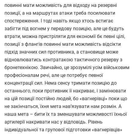
повинні мати можливість для відходу на резервні
позиції, а на маршрутах атаки треба посилювати
спостереження. І тоді навіть якщо хтось встигає
забігти під вогнем у передову позицію, але це будуть
втрати, можна пристріляти для економії бк певні цілі,
позиції з флангів повинні мати можливість відсікти
підхід значних сил противника, а становище може
відновлюватись контратакою тактичного резерву з
бронетехнікою. Звичайно, це зрозумілі усім військовим
професіоналам речі, але це потребує певної
концентрації сил. Нема сенсу тримати позицію до
останнього, поки противник її накриває, і замінювати
на цій позиції постійно людей, бо «вагнерівці» поки що
не закінчаться, їхня мета нав’язувати нам розмін. А
наша мета – бити їх та зменшувати можливості їхньої
артилерії накривати нас у відповідь. Рівень
індивідуальної та групової підготовки «вагнерівців»