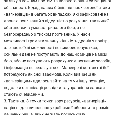
зв’язку з кожним постом та високого рівня ситуаційної
обізнаності. Відхід наших бійців під час чергової атаки
«вагнерівців» в багатьох випадках, які зафіксовані на
дронах, пов’язаний з відсутністю розуміння тактичної
обстановки в умовах тривалого бою, а не
безпосередньо з тиском противника. У нас є
можливості тримати значну кількість дронів у повітрі,
але часто їхні можливості не використовуються,
оскільки дані не поступають до наших бійців на місці
бою, або не поступають розрахункам вогневих засобів,
і інформація не реалізується. Маневрені контактні бої
потребують якісної взаємодії. Коли вивчаєш як
«вагнерівцям» вдалось зайти на ту чи іншу позицію,
недоліки організації розвідки та управління завжди
стають очевидними.
3. Тактика. З точки точки зору ресурсів, «вагнерівці»
націлені для виявлення української оборони та розмін
дешевих бійців, яких не жаль російському