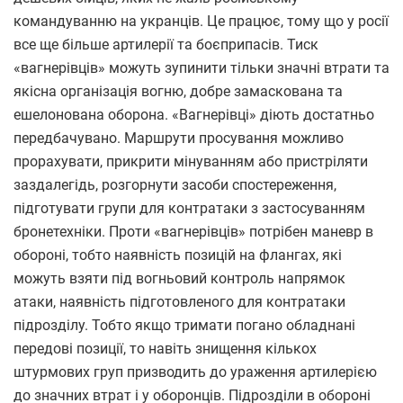
командуванню на укранців. Це працює, тому що у росії
все ще більше артилерії та боєприпасів. Тиск
«вагнерівців» можуть зупинити тільки значні втрати та
якісна організація вогню, добре замаскована та
ешелонована оборона. «Вагнерівці» діють достатньо
передбачувано. Маршрути просування можливо
прорахувати, прикрити мінуванням або пристріляти
заздалегідь, розгорнути засоби спостереження,
підготувати групи для контратаки з застосуванням
бронетехніки. Проти «вагнерівців» потрібен маневр в
обороні, тобто наявність позицій на флангах, які
можуть взяти під вогньовий контроль напрямок
атаки, наявність підготовленого для контратаки
підрозділу. Тобто якщо тримати погано обладнані
передові позиції, то навіть знищення кількох
штурмових груп призводить до ураження артилерією
до значних втрат і у оборонців. Підрозділи в обороні