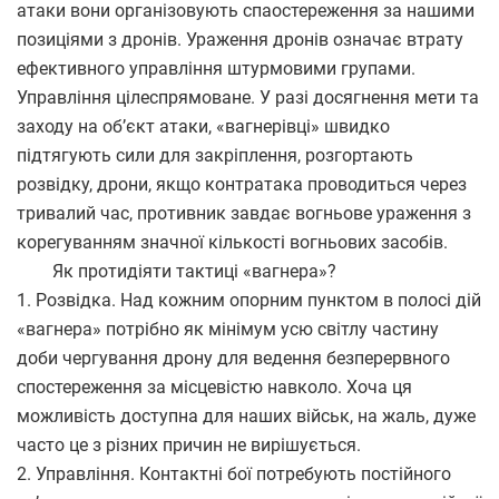
атаки вони організовують спаостереження за нашими
позиціями з дронів. Ураження дронів означає втрату
ефективного управління штурмовими групами.
Управління цілеспрямоване. У разі досягнення мети та
заходу на об’єкт атаки, «вагнерівці» швидко
підтягують сили для закріплення, розгортають
розвідку, дрони, якщо контратака проводиться через
тривалий час, противник завдає вогньове ураження з
корегуванням значної кількості вогньових засобів.
Як протидіяти тактиці «вагнера»?
1. Розвідка. Над кожним опорним пунктом в полосі дій
«вагнера» потрібно як мінімум усю світлу частину
доби чергування дрону для ведення безперервного
спостереження за місцевістю навколо. Хоча ця
можливість доступна для наших військ, на жаль, дуже
часто це з різних причин не вирішується.
2. Управління. Контактні бої потребують постійного