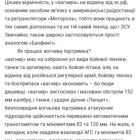
Цікава відмінність, у «вагнера» на відміну від зс рф,
основним засобом зв’язку є американські раідостанції
та ретранслятори «Моторола», тобто вони працюють в
тих самих діапазонах та на тій самій техніці, що і ЗСУ.
Звичайно, також широко застосовуються прості
аналогові «Баофенгі».
Як працює вогнева підтримка?
«вагнер» має на озброєнні усі види бойової техніки,
танки та артилерію, навіть бойові літаки, але, на
відміну від російської регулярної армії, бойову техніку
та боєприпаси «вагнер» економить – бо люди
дешевші. «вагнер» застосовує і масовані обстріли 152
мм калібру, і танки, і ударні дрони «Ланцет»,
безпосередня вогньова підтримка атакуючих
підрозділів здійснюється переважно автоматичним
гранатометом та мінометами 82 та 120 мм. На жаль, є
випадки, коли завдяки взаємодії АГС та мінометів 82