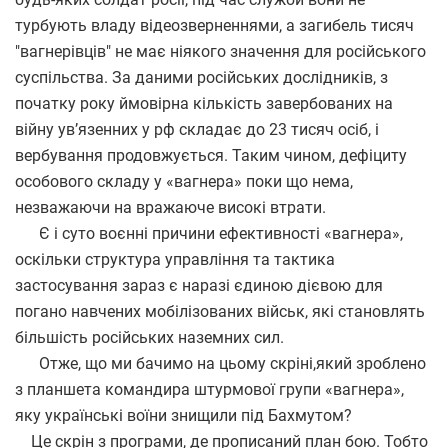
турбують владу відеозверненнями, а загибель тисяч
"вагнерівців" не має ніякого значення для російського
суспільства. За даними російських дослідників, з
початку року ймовірна кількість завербованих на
війну ув’язенних у рф складає до 23 тисяч осіб, і
вербування продовжується. Таким чином, дефіциту
особового складу у «вагнера» поки що нема,
незважаючи на вражаюче високі втрати.
Є і суто воєнні причини ефективності «вагнера»,
оскільки структура управління та тактика
застосування зараз є наразі єдиною дієвою для
погано навчених мобілізованих військ, які становлять
більшість російських наземних сил.
Отже, що ми бачимо на цьому скріні,який зроблено
з планшета командира штурмової групи «вагнера»,
яку українські воїни знищили під Бахмутом?
Це скрін з програми, де прописаний план бою. Тобто