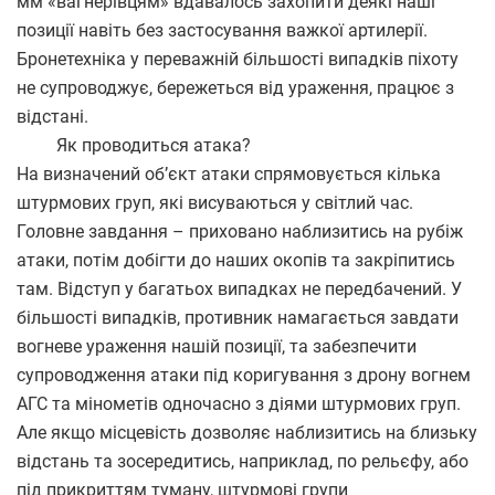
мм «вагнерівцям» вдавалось захопити деякі наші
позиції навіть без застосування важкої артилерії.
Бронетехніка у переважній більшості випадків піхоту
не супроводжує, бережеться від ураження, працює з
відстані.
Як проводиться атака?
На визначений об’єкт атаки спрямовується кілька
штурмових груп, які висуваються у світлий час.
Головне завдання – приховано наблизитись на рубіж
атаки, потім добігти до наших окопів та закріпитись
там. Відступ у багатьох випадках не передбачений. У
більшості випадків, противник намагається завдати
вогневе ураження нашій позиції, та забезпечити
супроводження атаки під коригування з дрону вогнем
АГС та мінометів одночасно з діями штурмових груп.
Але якщо місцевість дозволяє наблизитись на близьку
відстань та зосередитись, наприклад, по рельєфу, або
під прикриттям туману, штурмові групи