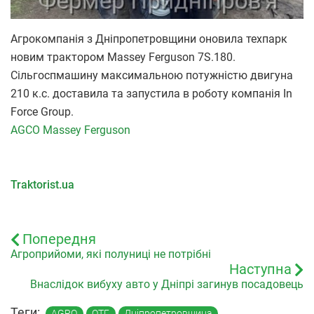
Агрокомпанія з Дніпропетровщини оновила техпарк
новим трактором Massey Ferguson 7S.180.
Сільгоспмашину максимальною потужністю двигуна
210 к.с. доставила та
запустила в роботу компанія In
Force Group.
AGCO
Massey Ferguson
Traktorist.ua
Попередня
Агроприйоми, які полуниці не потрібні
Наступна
Внаслідок вибуху авто у Дніпрі загинув посадовець
Теги:
AGRO
ОТГ
Дніпропетровщина