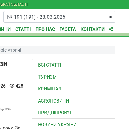
ЬКОЇ ОБЛАСТІ
ВИНИ
СТАТТІ
ПРО НАС
ГАЗЕТА
КОНТАКТИ
ріс утричі.
ви
ВСІ СТАТТІ
ТУРИЗМ
026
428
КРИМІНАЛ
AGROНОВИНИ
червня
ПРИДНІПРОВ’Я
НОВИНИ УКРАЇНИ
у року. За