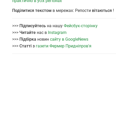
практично в усіх регіонах
Поділитися текстом
в мережах: Репости
вітаються
!
>>>
Підписуйтесь
на нашу
Фейсбук-сторінку
>>>
Читайте
нас в
Instagram
>>>
Підбірка
новин
сайту в GoogleNews
>>>
Статті з
газети Фермер Придніпров'я