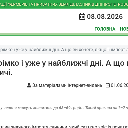
ІАЦІЇ ФЕРМЕРІВ ТА ПРИВАТНИХ ЗЕМЛЕВЛАСНИКІВ ДНІПРОПЕТРОВС
08.08.2026
ГОЛОВНА
НО
імко і уже у найближчі дні. А що ви хочете, якщо її імпорт з
імко і уже у найближчі дні. А що 
ичі.
За матеріалами інтернет-видань
01.06.2
ку червня можуть знизитися до 68–69 грн/кг. Такий прогноз на 1–7 
лив значного імпорту свинини, який суттєво зріс із початк