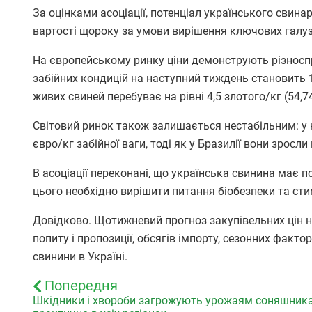
За оцінками асоціації, потенціал українського свинар
вартості щороку за умови вирішення ключових галу
На європейському ринку ціни демонструють різноспр
забійних кондицій на наступний тиждень становить 1,
живих свиней перебуває на рівні 4,5 злотого/кг (54,74
Світовий ринок також залишається нестабільним: у к
євро/кг забійної ваги, тоді як у Бразилії вони зросли
В асоціації переконані, що українська свинина має 
цього необхідно вирішити питання біобезпеки та с
Довідково. Щотижневий прогноз закупівельних цін на
попиту і пропозиції, обсягів імпорту, сезонних факт
свинини в Україні.
Попередня
Шкідники і хвороби загрожують урожаям соняшника