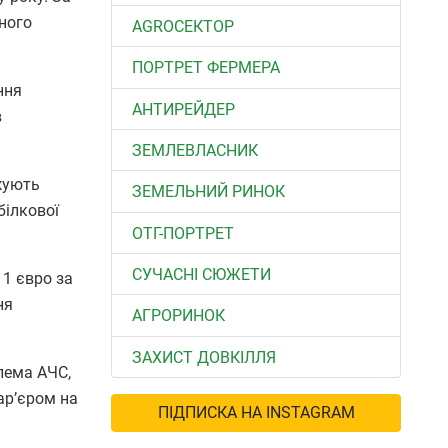
чного
АGROСЕКТОР
ПОРТРЕТ ФЕРМЕРА
ння
АНТИРЕЙДЕР
в
ЗЕМЛЕВЛАСНИК
жують
ЗЕМЕЛЬНИЙ РИНОК
білкової
ОТГ-ПОРТРЕТ
СУЧАСНІ СЮЖЕТИ
 1 євро за
ня
АГРОРИНОК
ЗАХИСТ ДОВКІЛЛЯ
лема АЧС,
ар’єром на
ПІДПИСКА НА INSTAGRAM