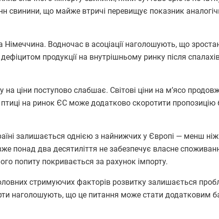
тонн свинини, що майже втричі перевищує показник аналогі
 Німеччина. Водночас в асоціації наголошують, що зроста
з дефіцитом продукції на внутрішньому ринку після спалахі
 на ціни поступово слабшає. Світові ціни на м’ясо продов
в птиці на ринок ЄС може додатково скоротити пропозицію 
раїні залишається однією з найнижчих у Європі — менш ніж
 вже понад два десятиліття не забезпечує власне споживан
ого попиту покривається за рахунок імпорту.
з головних стримуючих факторів розвитку залишається проб
ерти наголошують, що це питання може стати додатковим б