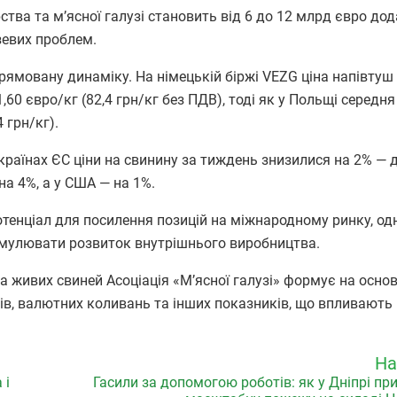
ства та м’ясної галузі становить від 6 до 12 млрд євро дод
зевих проблем.
ямовану динаміку. На німецькій біржі VEZG ціна напівтуш
60 євро/кг (82,4 грн/кг без ПДВ), тоді як у Польщі середня
 грн/кг).
раїнах ЄС ціни на свинину за тиждень знизилися на 2% — д
 на 4%, а у США — на 1%.
потенціал для посилення позицій на міжнародному ринку, од
тимулювати розвиток внутрішнього виробництва.
 живих свиней Асоціація «М’ясної галузі» формує на основ
орів, валютних коливань та інших показників, що впливають
На
 і
Гасили за допомогою роботів: як у Дніпрі п