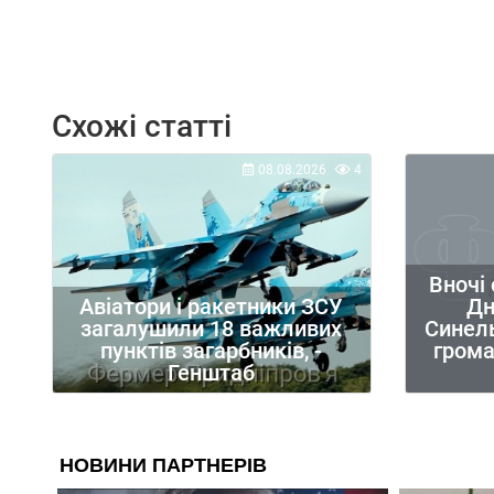
Схожі статті
08.08.2026
4
Вночі
Дн
Авіатори і ракетники ЗСУ
Синель
загалушили 18 важливих
грома
пунктів загарбників, -
Генштаб