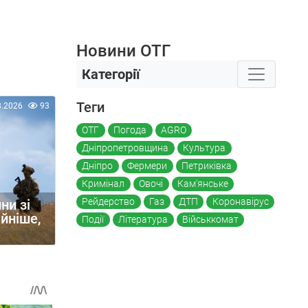
Новини ОТГ
Категорії
Теги
8.2026
93
ОТГ
Погода
AGRO
Дніпропетровщина
Культура
Дніпро
Фермери
Петриківка
Кримінал
Овочі
Кам'янське
Рейдерство
Газ
ДТП
Коронавірус
ни зі
йніше,
Події
Література
Військкомат