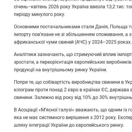
січень–квітень 2026 року Україна ввезла 13,2 тис. 
періоду минулого року.
Основними постачальниками стали Данія, Польща та
імпорту пов’язане не зі збільшенням споживання, а 
африканської чуми свиней (АЧС) у 2024–2025 роках.
Аналітики зазначають, що стримуючий вплив імпорту
зростати, а переорієнтація європейських виробникі
продукції на внутрішньому ринку України.
Попри те, що собівартість виробництва свинини в Ук
кілограм проти понад 2 євро в країнах ЄС, держава
свинини. Залежно від року від 10% до 30% внутрішнь
В Асоціації «М’ясної галузі» вважають, що одним і
яка не має системного вирішення з 2012 року. Експ
шляху інтеграції України до європейського ринку.