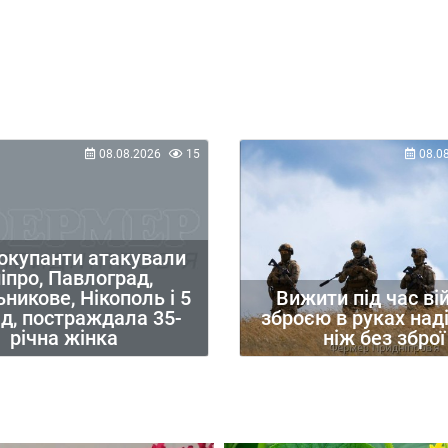
08.08.2026
15
08.0
 окупанти атакували
іпро, Павлоград,
никове, Нікополь і 5
Вижити під час вій
д, постраждала 35-
зброєю в руках наді
річна жінка
ніж без зброї