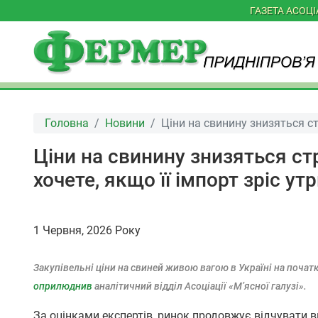
ГАЗЕТА АСОЦ
Головна
Новини
Ціни на свинину знизяться стр
Ціни на свинину знизяться стр
хочете, якщо її імпорт зріс утр
1 Червня, 2026 Року
Закупівельні ціни на свиней живою вагою в Україні на почат
оприлюднив
аналітичний відділ Асоціації «М’ясної галузі».
За оцінками експертів, ринок продовжує відчувати вп