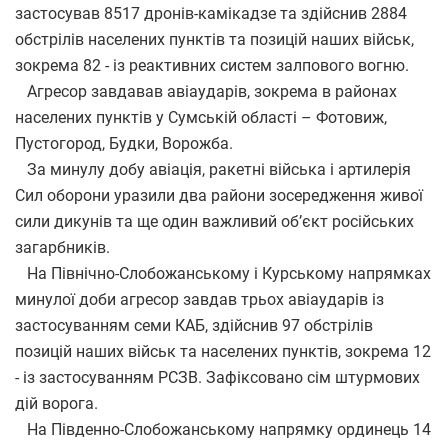
застосував 8517 дронів-камікадзе та здійснив 2884
обстрілів населених пунктів та позицій наших військ,
зокрема 82 - із реактивних систем залпового вогню.
Агресор завдавав авіаударів, зокрема в районах
населених пунктів у Сумській області – Фотовиж,
Пустогород, Будки, Ворожба.
За минулу добу авіація, ракетні війська і артилерія
Сил оборони уразили два райони зосередження живої
сили дикунів та ще один важливий об’єкт російських
загарбників.
На Північно-Слобожанському і Курському напрямках
минулої доби агресор завдав трьох авіаударів із
застосуванням семи КАБ, здійснив 97 обстрілів
позицій наших військ та населених пунктів, зокрема 12
- із застосуванням РСЗВ. Зафіксовано сім штурмових
дій ворога.
На Південно-Слобожанському напрямку ординець 14