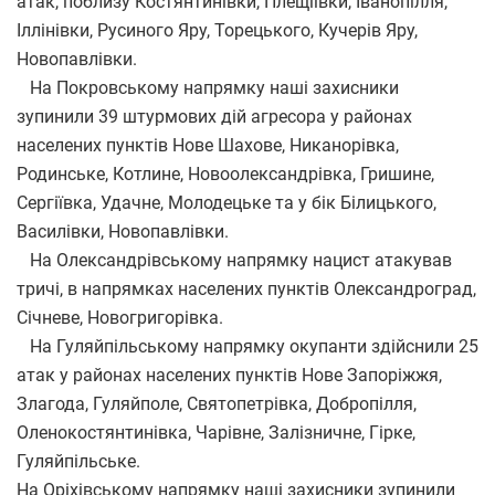
атак, поблизу Костянтинівки, Плещіївки, Іванопілля,
Іллінівки, Русиного Яру, Торецького, Кучерів Яру,
Новопавлівки.
На Покровському напрямку наші захисники
зупинили 39 штурмових дій агресора у районах
населених пунктів Нове Шахове, Никанорівка,
Родинське, Котлине, Новоолександрівка, Гришине,
Сергіївка, Удачне, Молодецьке та у бік Білицького,
Василівки, Новопавлівки.
На Олександрівському напрямку нацист атакував
тричі, в напрямках населених пунктів Олександроград,
Січневе, Новогригорівка.
На Гуляйпільському напрямку окупанти здійснили 25
атак у районах населених пунктів Нове Запоріжжя,
Злагода, Гуляйполе, Святопетрівка, Добропілля,
Оленокостянтинівка, Чарівне, Залізничне, Гірке,
Гуляйпільське.
На Оріхівському напрямку наші захисники зупинили