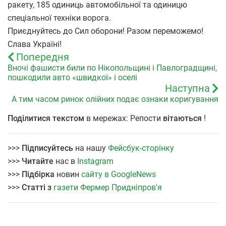
ракету, 185 одиниць автомобільної та одиницю
спеціальної техніки ворога.
Приєднуйтесь до Сил оборони! Разом переможемо!
Слава Україні!
Попередня
Вночі фашисти били по Нікопольщині і Павлоградщині,
пошкодили авто «швидкої» і оселі
Наступна
А тим часом ринок олійних подає ознаки коригування
Поділитися текстом
в мережах: Репости
вітаються
!
>>>
Підписуйтесь
на нашу
Фейсбук-сторінку
>>>
Читайте
нас в
Instagram
>>>
Підбірка
новин
сайту в GoogleNews
>>>
Статті з
газети Фермер Придніпров'я