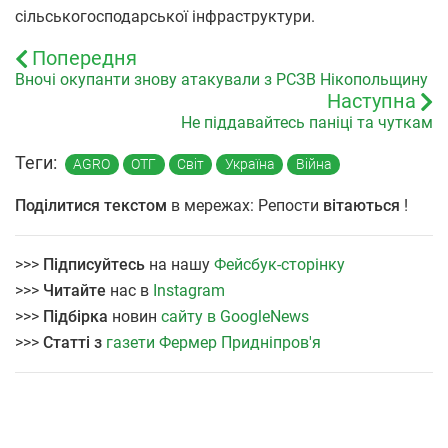
сільськогосподарської інфраструктури.
Попередня
Вночі окупанти знову атакували з РСЗВ Нікопольщину
Наступна
Не піддавайтесь паніці та чуткам
Теги:
AGRO
ОТГ
Світ
Україна
Війна
Поділитися текстом
в мережах: Репости
вітаються
!
>>>
Підписуйтесь
на нашу
Фейсбук-сторінку
>>>
Читайте
нас в
Instagram
>>>
Підбірка
новин
сайту в GoogleNews
>>>
Статті з
газети Фермер Придніпров'я