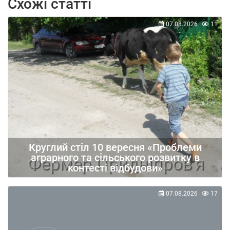
Схожі статті
07.08.2026
11
Круглий стіл 10 вересня «Проблеми
аграрного та сільського розвитку в
контесті відбудови»
07.08.2026
17