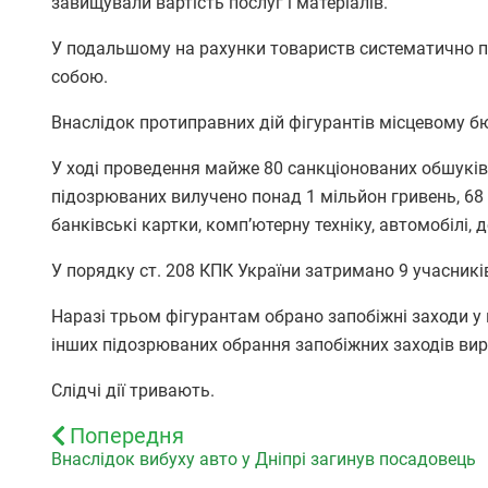
завищували вартість послуг і матеріалів.
У подальшому на рахунки товариств систематично п
собою.
Внаслідок протиправних дій фігурантів місцевому б
У ході проведення майже 80 санкціонованих обшуків
підозрюваних вилучено понад 1 мільйон гривень, 68 
банківські картки, комп’ютерну техніку, автомобілі,
У порядку ст. 208 КПК України затримано 9 учасників
Наразі трьом фігурантам обрано запобіжні заходи у
інших підозрюваних обрання запобіжних заходів ви
Слідчі дії тривають.
Попередня
Внаслідок вибуху авто у Дніпрі загинув посадовець