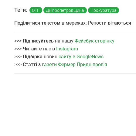
Теги:
ОТГ
Дніпропетровщина
Прокуратура
Поділитися текстом
в мережах: Репости
вітаються
!
>>>
Підписуйтесь
на нашу
Фейсбук-сторінку
>>>
Читайте
нас в
Instagram
>>>
Підбірка
новин
сайту в GoogleNews
>>>
Статті з
газети Фермер Придніпров'я