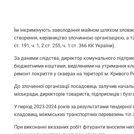
Їм інкримінують заволодіння майном шляхом зловж
створення, керівництво злочинною організацією, а тако
ст. 191, ч. 1, 2 ст. 255, ч. 1 ст. 366 КК України).
За даними слідства, директор комунального підприє
бюджетними коштами, виділеними на утримання клад
ремонт покриття у скверах на території м. Кривого Р
До злочинної організації посадовець залучив началь
міськради, директорів товариств, підприємців і бухг
У період 2023-2024 років за результатами тендерно
кладовищ, міжміських транспортних перевезень тіл 
При виконанні вказаних робіт фігуранти вносили неп