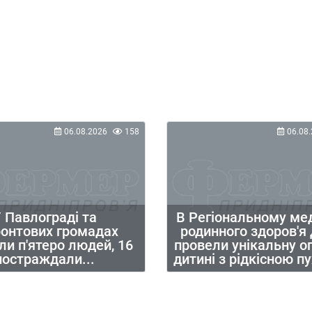
06.08.2026
158
06.08.
 Павлограді та
В Регіональному ме
ронтових громадах
родинного здоров'я
ли п'ятеро людей, 16
провели унікальну о
постраждали...
дитині з рідкісною 