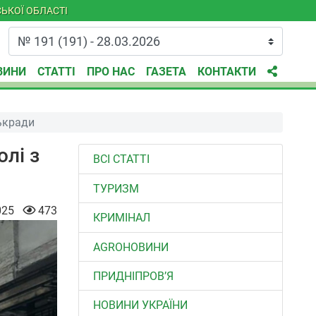
ЬКОЇ ОБЛАСТІ
ВИНИ
СТАТТІ
ПРО НАС
ГАЗЕТА
КОНТАКТИ
ськради
олі з
ВСІ СТАТТІ
ТУРИЗМ
025
473
КРИМІНАЛ
AGROНОВИНИ
ПРИДНІПРОВ’Я
НОВИНИ УКРАЇНИ