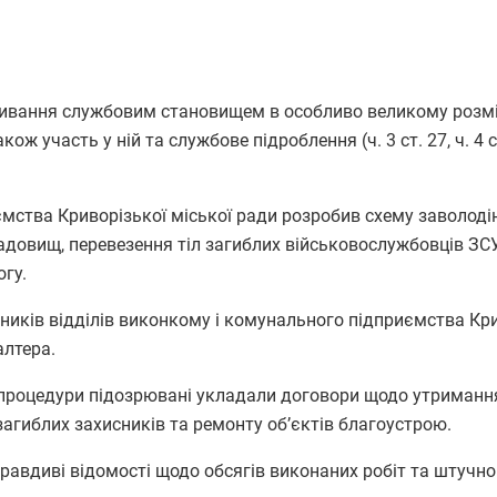
ивання службовим становищем в особливо великому розмі
ж участь у ній та службове підроблення (ч. 3 ст. 27, ч. 4 ст.
мства Криворізької міської ради розробив схему заволоді
овищ, перевезення тіл загиблих військовослужбовців ЗС
огу.
ників відділів виконкому і комунального підприємства Кр
алтера.
ї процедури підозрювані укладали договори щодо утриманн
загиблих захисників та ремонту об’єктів благоустрою.
равдиві відомості щодо обсягів виконаних робіт та штучно