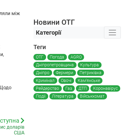
іляли між
Новини ОТГ
Категорії
Теги
х
и,
ОТГ
Погода
AGRO
Дніпропетровщина
Культура
Дніпро
Фермери
Петриківка
Кримінал
Овочі
Кам'янське
 Щодо
Рейдерство
Газ
ДТП
Коронавірус
Події
Література
Військкомат
ступна
тис доларів
США