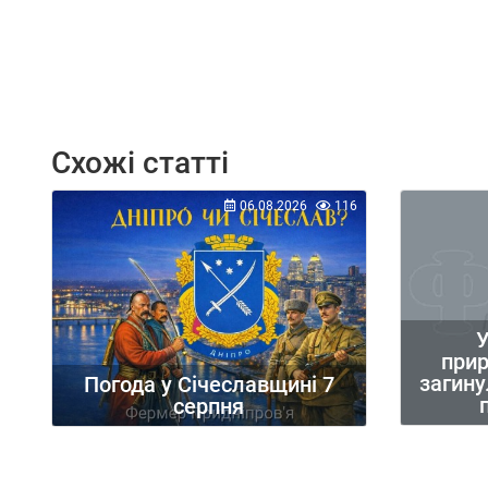
Схожі статті
06.08.2026
116
У
при
загину
Погода у Січеславщині 7
серпня