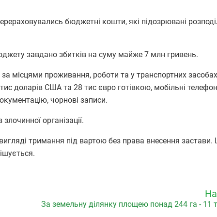
ерераховувались бюджетні кошти, які підозрювані розпод
юджету завдано збитків на суму майже 7 млн гривень.
 за місцями проживання, роботи та у транспортних засоба
тис доларів США та 28 тис євро готівкою, мобільні телефон
 документацію, чорнові записи.
 злочинної організації.
 вигляді тримання під вартою без права внесення застави.
рішується.
На
За земельну ділянку площею понад 244 га - 11 