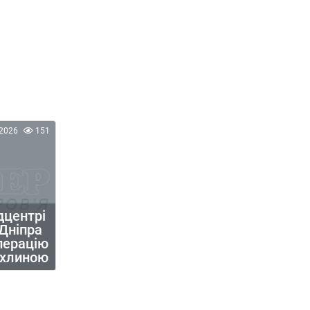
2026
151
дцентрі
 Дніпра
перацію
пухлиною