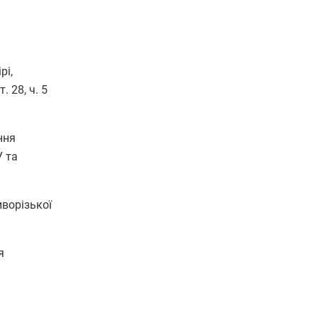
рі,
 28, ч. 5
ння
У та
иворізької
я