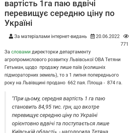
вартість 1га паю вдвічі
перевищує середню ціну по
Україні
За матеріалами інтернет-видань
20.06.2022
771
За
словами
директорки департаменту
агропромислового розвитку Львівської ОВА Тетяни
Гетьман, щодо продажу лише паїв (колишніх
підмораторних земель), то з 1 липня попереднього
року на Львівщині продано 662 пая. Площа - 874 га.
"При цьому, середня вартість 1 га паю
становить 84,95 тис. грн, що вкотре
перевищує середню ціну по Україні
орієнтовно вдвічі та поступається лише
Київській області», - наголосила Тетяна