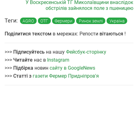
У Воскресенській ТГ Миколаївщини внаслідок
обстрілів зайнялося поле з пшеницею
Теги:
AGRO
ОТГ
Фермери
Ринок землі
Україна
Поділитися текстом
в мережах: Репости
вітаються
!
>>>
Підписуйтесь
на нашу
Фейсбук-сторінку
>>>
Читайте
нас в
Instagram
>>>
Підбірка
новин
сайту в GoogleNews
>>>
Статті з
газети Фермер Придніпров'я