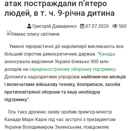
атак постраждали пʼятеро
людей, в т. ч. 9-річна дитина
Григорій Давиденко
07.07.2026
560
Умисні терористичні дії недоімперії викликають все
більший спротив демократичних держав. "
Канада
анонсувала виділення Україні близько 900 млн
доларів на
середньострокову оборонну підтримку
.
Допомога надходитиме упродовж
найближчих місяців
і включатиме військову техніку, боєприпаси, засоби
протиповітряної оборони та іншу необхідну
підтримку".
Ось таку дружню заяву зробив прем’єр-міністр
Канади Марк Карні під час зустрічі з президентом
України Володимиром Зеленським, повідомляє