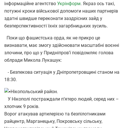
інформаційне агентство
Укрінформ
. Якраз ось такі,
потужні кроки військової допомоги наших партнерів
здатні швидше переконати заздрісних зайд у
безперспективності їхніх загарбницьких зусиль.
Поки що фашистська орда, як не прикро це
визнавати, має змогу здійснювати масштабні воєнні
злочини, про що у Придніпров'ї повідомляє голова
облради Микола Лукашук:
-
Безпекова ситуація у Дніпропетровщині станом на
18:30.
Нікопольський район.
У Нікополі постраждали пʼятеро людей, серед них –
хлопчик 9 років.
Ворог атакував артилерією та безпілотниками
райцентр, Марганецьку, Покровську сільську,