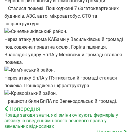
Червоногригорівську й Томаківську громади.
Сталися пожежі. Пошкоджені 7 багатоквартирних
будинків, АЗС, авто, мікроавтобус, СТО та
інфраструктура.
Синельниківський район.
Через атаку двома КАБами у Васильківській громаді
пошкоджена приватна оселя. Горіла пшениця.
Внаслідок удару БпЛА у Межівській громаді сталася
пожежа.
Кам'янський район.
Через атаку БпЛА у Пʼятихатській громаді сталася
пожежа. Пошкоджена інфраструктура.
Криворізький район.
рашисти били БпЛА по Зеленодольській громаді.
Попередня
Краще загодя знати, які зміни очікують фермерів у
зв'язку із введенням нового речового права у
земельних відносинах