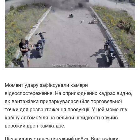
Момент удару зафіксували камери
відеоспостереження. На оприлюднених кадрах видно,
як вантажівка припаркувалася біля торговельної
точки для розвантаження продукції. У цей момент у
кабіну автомобіля на великій швидкості влучив
ворожий дрон-камікадзе.
Після удару стався потужний вибух. Вантажівку