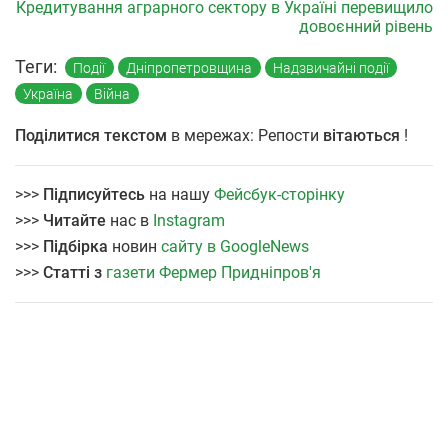
Кредитування аграрного сектору в Україні перевищило
довоєнний рівень
Теги:
Події
Дніпропетровщина
Надзвичайні події
Україна
Війна
Поділитися текстом
в мережах: Репости
вітаються
!
>>>
Підписуйтесь
на нашу
Фейсбук-сторінку
>>>
Читайте
нас в
Instagram
>>>
Підбірка
новин
сайту в GoogleNews
>>>
Статті з
газети Фермер Придніпров'я