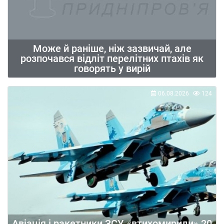
Може й раніше, ніж зазвичай, але
розпочався відліт перелітних птахів як
говорять у вирій
06.08.2026
124
Авіація і ракетники ЗСУ «втихомирили» 20