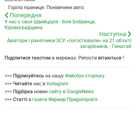
Горіла пшениця. Понівечене авто.
Попередня
У нас є своя Швейцарія - біля Бобринця,
Кіровоградщина
Наступна
Авіатори і ракетники ЗСУ «погостювали» на 21 об'єкті
загарбників, - Генштаб
Поділитися текстом
в мережах: Репости
вітаються
!
>>>
Підписуйтесь
на нашу
Фейсбук-сторінку
>>>
Читайте
нас в
Instagram
>>>
Підбірка
новин
сайту в GoogleNews
>>>
Статті з
газети Фермер Придніпров'я