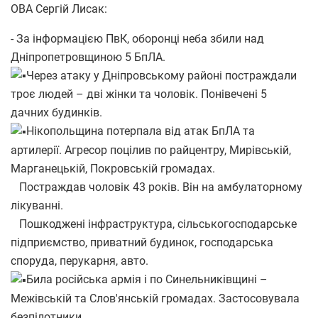
ОВА Сергій Лисак:
- За інформацією ПвК, оборонці неба збили над
Дніпропетровщиною 5 БпЛА.
Через атаку у Дніпровському районі постраждали
троє людей – дві жінки та чоловік. Понівечені 5
дачних будинків.
Нікопольщина потерпала від атак БпЛА та
артилерії. Агресор поцілив по райцентру, Мирівській,
Марганецькій, Покровській громадах.
Постраждав чоловік 43 років. Він на амбулаторному
лікуванні.
Пошкоджені інфраструктура, сільськогосподарське
підприємство, приватний будинок, господарська
споруда, перукарня, авто.
Била російська армія і по Синельниківщині –
Межівській та Слов'янській громадах. Застосовувала
безпілотники.