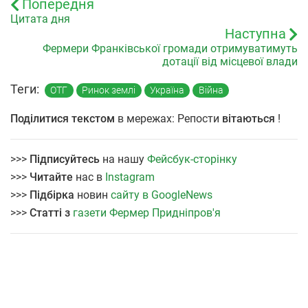
Попередня
Цитата дня
Наступна
Фермери Франківської громади отримуватимуть
дотації від місцевої влади
Теги:
ОТГ
Ринок землі
Україна
Війна
Поділитися текстом
в мережах: Репости
вітаються
!
>>>
Підписуйтесь
на нашу
Фейсбук-сторінку
>>>
Читайте
нас в
Instagram
>>>
Підбірка
новин
сайту в GoogleNews
>>>
Статті з
газети Фермер Придніпров'я