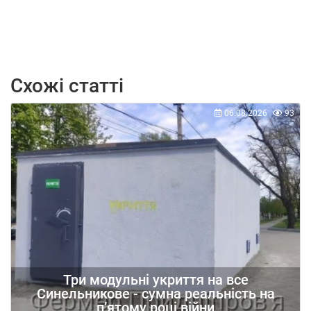
Схожі статті
06.08.2026
93
Три модульні укриття на все
Синельникове - сумна реальність на
п’ятому році війни