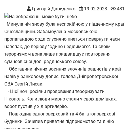
Григорій Давиденко
19.02.2023
431
Минула ніч знову була неспокійною у південному краї
Січеславщини. Забамбулена московською
пропагандою орда слухняно пнеться повернути часи
навспак, до періоду "єдино-неділимого". Та своїм
тероризмом вона лише пришвидшує повторення
сумнозвісної долі радянського союзу.
Обставини нічних воєнних злочинів рашистів у краї
навів у ранковому дописі голова Дніпропетровської
ОВА Сергій Лисак:
- Цієї ночі росіяни продовжили тероризувати
Нікополь. Коли люди мирно спали у своїх домівках,
ворог пустив у хід артилерію.
Пошкодив одноповерховий та 4 багатоповерхові
будинки. Зачепив приватне підприємство та лінію
електропередач.