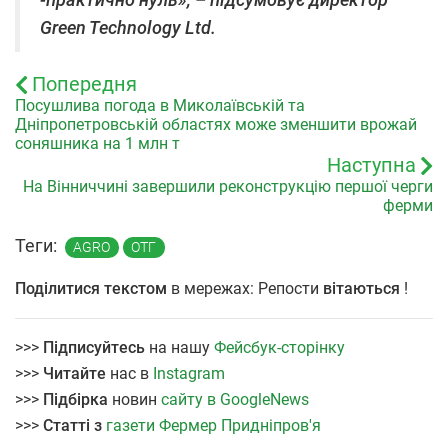
-практично нуль», – підсумовує директор
Green Technology Ltd.
Попередня
Посушлива погода в Миколаївській та
Дніпропетровській областях може зменшити врожай
соняшника на 1 млн т
Наступна
На Вінниччині завершили реконструкцію першої черги
ферми
Теги:
AGRO
ОТГ
Поділитися текстом
в мережах: Репости
вітаються
!
>>>
Підписуйтесь
на нашу
Фейсбук-сторінку
>>>
Читайте
нас в
Instagram
>>>
Підбірка
новин
сайту в GoogleNews
>>>
Статті з
газети Фермер Придніпров'я