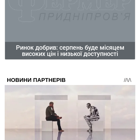
Ринок добрив: серпень буде місяцем
високих цін і низької доступності