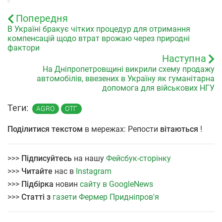
Попередня
В Україні бракує чітких процедур для отримання
компенсацій щодо втрат врожаю через природні
фактори
Наступна
На Дніпропетровщині викрили схему продажу
автомобілів, ввезених в Україну як гуманітарна
допомога для військових НГУ
Теги:
AGRO
ОТГ
Поділитися текстом
в мережах: Репости
вітаються
!
>>>
Підписуйтесь
на нашу
Фейсбук-сторінку
>>>
Читайте
нас в
Instagram
>>>
Підбірка
новин
сайту в GoogleNews
>>>
Статті з
газети Фермер Придніпров'я