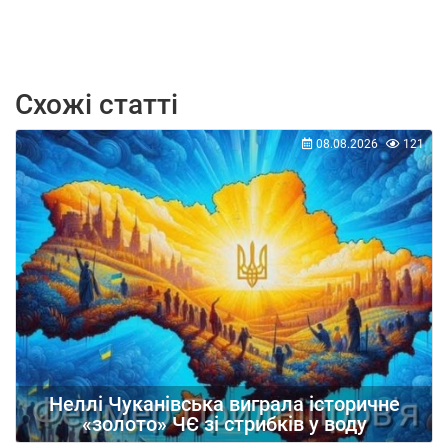
Схожі статті
08.08.2026
121
Неллі Чуканівська виграла історичне
«золото» ЧЄ зі стрибків у воду