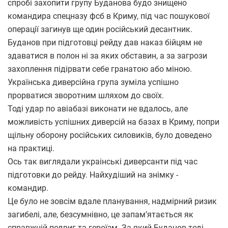
спробі захопити групу Буданова будо знищено
командира спецназу фсб в Криму, під час пошукової
операції загинув ще один російський десантник.
Буданов при підготовці рейду дав наказ бійцям не
здаватися в полон ні за яких обставин, а за загрози
захоплення підірвати себе гранатою або міною.
Українська диверсійна група зуміла успішно
прорватися зворотним шляхом до своїх.
Тоді удар по авіабазі виконати не вдалось, але
можливість успішних диверсій на базах в Криму, попри
щільну оборону російських силовиків, було доведено
на практиці.
Ось так виглядали украінські диверсанти під час
підготовки до рейду. Найхудіший на знімку -
командир.
Це було не зовсім вдале планування, надмірний ризик
загибелі, але, безсумнівно, це запам’ятається як
справжній подвиг та героїзм. За який Буданов тоді