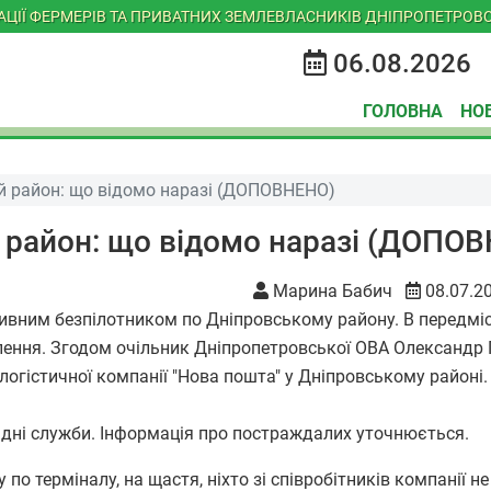
ІАЦІЇ ФЕРМЕРІВ ТА ПРИВАТНИХ ЗЕМЛЕВЛАСНИКІВ ДНІПРОПЕТРОВС
06.08.2026
ГОЛОВНА
НО
й район: що відомо наразі (ДОПОВНЕНО)
 район: що відомо наразі (ДОПО
Марина Бабич
08.07.2
тивним безпілотником по Дніпровському району. В передміс
лення. Згодом очільник Дніпропетровської ОВА Олександр
огістичної компанії "Нова пошта" у Дніпровському районі.
хідні служби. Інформація про постраждалих уточнюється.
о терміналу, на щастя, ніхто зі співробітників компанії не