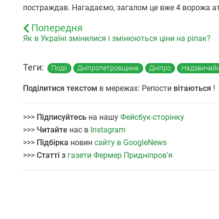
постраждав. Нагадаємо, загалом це вже 4 ворожа ат
Попередня
Як в Україні змінилися і змінюються ціни на ріпак?
Теги:
Події
Дніпропетровщина
Дніпро
Надзвичайні
Поділитися текстом
в мережах: Репости
вітаються
!
>>>
Підписуйтесь
на нашу
Фейсбук-сторінку
>>>
Читайте
нас в
Instagram
>>>
Підбірка
новин
сайту в GoogleNews
>>>
Статті з
газети Фермер Придніпров'я