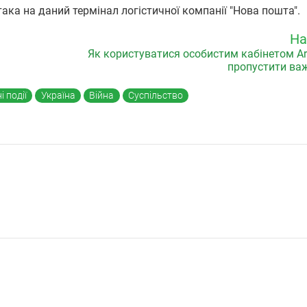
ака на даний термінал логістичної компанії "Нова пошта
На
Як користуватися особистим кабінетом Ar
пропустити важ
 події
Україна
Війна
Суспільство