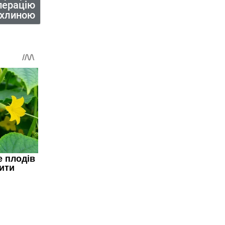
перацію
пухлиною