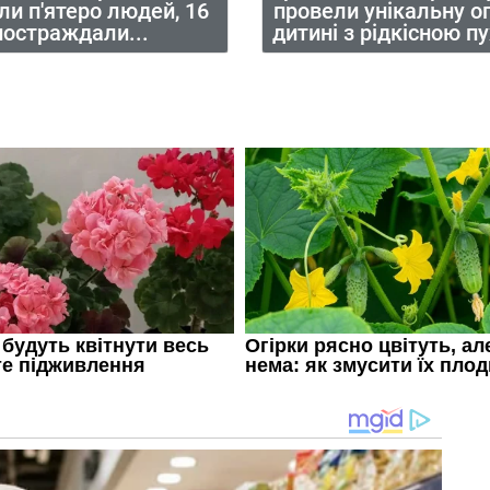
ли п'ятеро людей, 16
провели унікальну о
постраждали...
дитині з рідкісною 