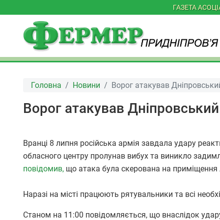
ГАЗЕТА АСОЦ
Головна
Новини
Ворог атакував Дніпровськи
Ворог атакував Дніпровський
Вранці 8 липня російська армія завдала удару реак
обласного центру пролунав вибух та виникло задим
повідомив,
що атака була скерована на приміщення л
Наразі на місті працюють рятувальники та всі необ
Станом на 11:00 повідомляється, що внаслідок удару п