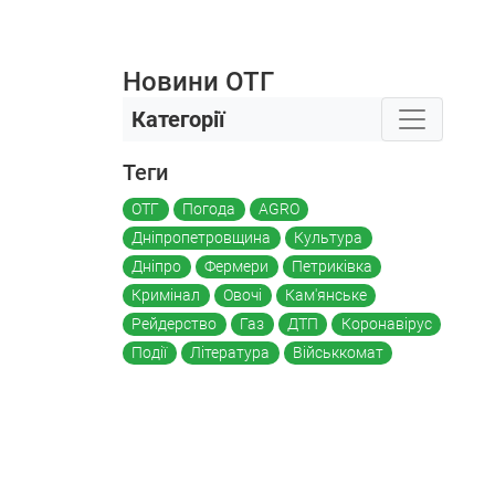
Новини ОТГ
Категорії
Теги
ОТГ
Погода
AGRO
Дніпропетровщина
Культура
Дніпро
Фермери
Петриківка
Кримінал
Овочі
Кам'янське
Рейдерство
Газ
ДТП
Коронавірус
Події
Література
Військкомат