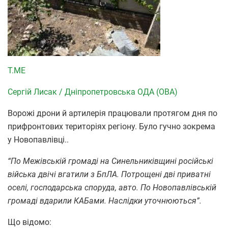
T.ME
Сергій Лисак / Дніпропетровська ОДА (ОВА)
Ворожі дрони й артилерія працювали протягом дня по
прифронтових територіях регіону. Було гучно зокрема
у Новопавлівці..
“По Межівській громаді на Синельниківщині російські
війська двічі вгатили з БпЛА. Потрощені дві приватні
оселі, господарська споруда, авто. По Новопавлівській
громаді вдарили КАБами. Наслідки уточнюються”.
Що відомо: