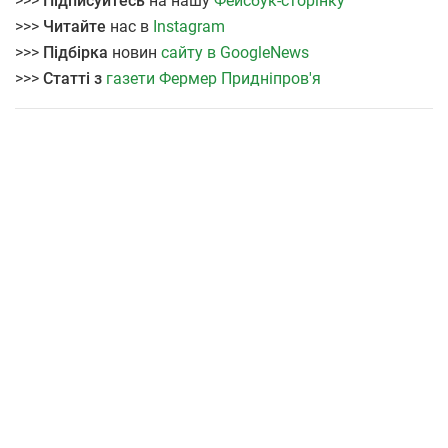
>>>
Підписуйтесь
на нашу
Фейсбук-сторінку
>>>
Читайте
нас в
Instagram
>>>
Підбірка
новин
сайту в GoogleNews
>>>
Статті з
газети Фермер Придніпров'я