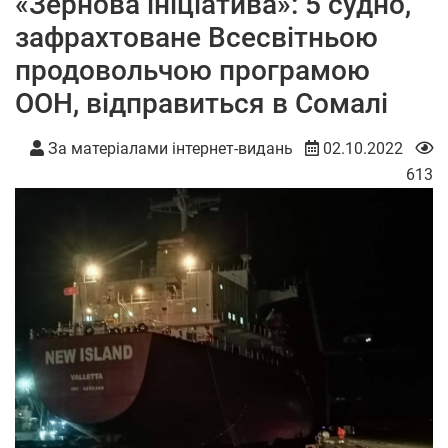
«Зернова ініціатива»: 5 судно,
зафрахтоване Всесвітньою
продовольчою програмою
ООН, відправиться в Сомалі
За матеріалами інтернет-видань
02.10.2022
613