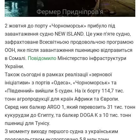
2 жовтня до порту «Чорноморськ» прибуло під
завантаження судно NEW ISLAND. Це уже п'яте судно,
зафрахтоване Всесвітньою продовольчою програмою
ООН, яке після завантаження пшеницею відправиться
в Сомалі.
Повідомило
Міністерство інфраструктури
України.
Також сьогодні в рамках реалізації «зернової
ініціативи» з портів «Одеса», «Чорноморськ» та
«Південний» вийшли 5 суден. На їх борту 114,7 тис.
тонн агропродукції для країн Африки та Європи.
Серед них балкер ARGO 1, який перевозить 31 тис. тонн
кукурудзи до Єгипту, та балкер DOGA K з 10 тис. тонн
пшениці для Тунісу.
З моменту виходу першого судна з українським
продовольством експортовано 5,8 млн тонн