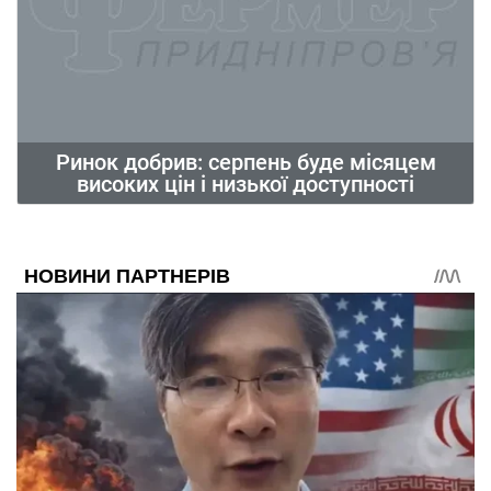
Ринок добрив: серпень буде місяцем
високих цін і низької доступності