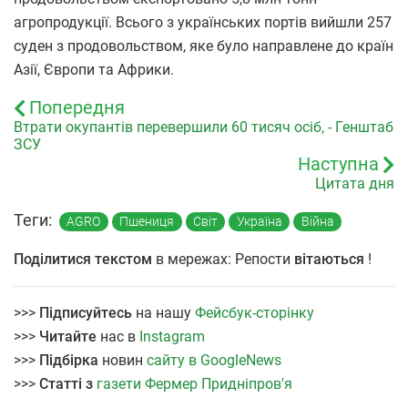
агропродукції. Всього з українських портів вийшли 257
суден з продовольством, яке було направлене до країн
Азії, Європи та Африки.
Попередня
Втрати окупантів перевершили 60 тисяч осіб, - Генштаб
ЗСУ
Наступна
Цитата дня
Теги:
AGRO
Пшениця
Світ
Україна
Війна
Поділитися текстом
в мережах: Репости
вітаються
!
>>>
Підписуйтесь
на нашу
Фейсбук-сторінку
>>>
Читайте
нас в
Instagram
>>>
Підбірка
новин
сайту в GoogleNews
>>>
Статті з
газети Фермер Придніпров'я