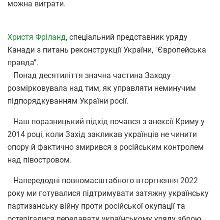
можна виграти.
Христя Фріланд
, спеціальний представник уряду
Канади з питань реконструкції України, "Європейська
правда".
Понад десятиліття значна частина Заходу
розмірковувала над тим, як управляти неминучим
підпорядкуванням України росії.
Наш поразницький підхід почався з анексії Криму у
2014 році, коли Захід закликав українців не чинити
опору й фактично змирився з російським контролем
над півостровом.
Напередодні повномасштабного вторгнення 2022
року ми готувалися підтримувати затяжну українську
партизанську війну проти російської окупації та
остерігалися передавати українському уряду зброю,