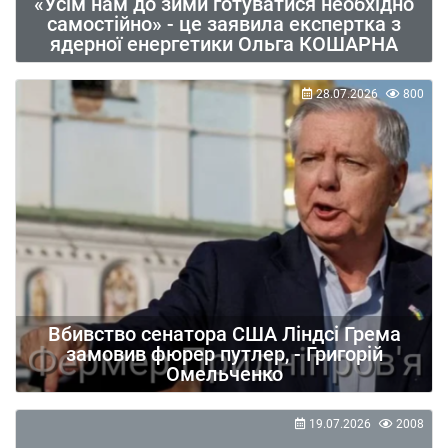
«Усім нам до зими готуватися необхідно
самостійно» - це заявила експертка з
ядерної енергетики Ольга КОШАРНА
28.07.2026
800
Вбивство сенатора США Ліндсі Грема
замовив фюрер путлер, - Григорій
Омельченко
19.07.2026
2008