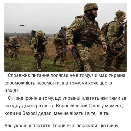
Справжнє питання полягає не в тому, чи має Україна
спроможність перемогти, а в тому, чи хоче цього
Захід?
Є гірка іронія в тому, що українці платять життями за
західну демократію та Європейський Союз у момент,
коли на Заході дедалі менше вірять і в те, і в те.
Але українці платять. І вони вже показали: цю війну