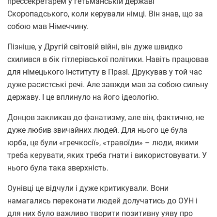
прессекретарем у гетьманській державі
Скоропадського, коли керували німці. Він знав, що за
собою мав Німеччину.
Пізніше, у Другій світовій війні, він дуже швидко
схилився в бік гітлерівської політики. Навіть працював
для німецького інституту в Празі. Друкував у той час
дуже расистські речі. Але завжди мав за собою сильну
державу. І це вплинуло на його ідеологію.
Донцов закликав до фанатизму, але він, фактично, не
дуже любив звичайних людей. Для нього це була
юрба, це були «гречкосії», «травоїди» – люди, якими
треба керувати, яких треба гнати і використовувати. У
нього була така зверхність.
Оунівці це відчули і дуже критикували. Вони
намагались переконати людей долучатись до ОУН і
для них було важливо творити позитивну уяву про