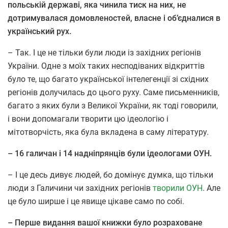
польській державі, яка чинила тиск на них, не
дотримувалася домовленостей, власне і об’єдналися в
український рух.
– Так. І це не тільки були люди із західних регіонів
України. Одне з моїх таких несподіваних відкриттів
було те, що багато української інтелегенції зі східних
регіонів долучилась до цього руху. Саме письменників,
багато з яких були з Великої України, як тоді говорили,
і вони допомагали творити цю ідеологію і
мітотворчість, яка була вкладена в саму літературу.
– 16 галичан і 14 надніпрянців були ідеологами ОУН.
– І це десь дивує людей, бо домінує думка, що тільки
люди з Галичини чи західних регіонів
творили ОУН
. Але
це було ширше і це явище цікаве само по собі.
– Перше видання вашої книжки було розраховане