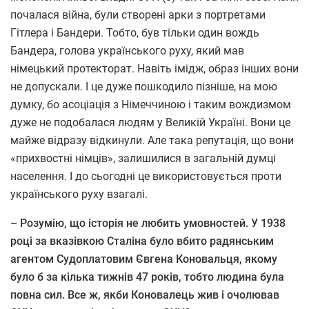
почалася війна, були створені арки з портретами
Гітлера і Бандери. Тобто, був тільки один вождь
Бандера, голова українського руху, який мав
німецький протекторат. Навіть імідж, образ інших вони
не допускали. І це дуже пошкодило пізніше, на мою
думку, бо асоціація з Німеччиною і таким вождизмом
дуже не подобалася людям у Великій Україні. Вони це
майже відразу відкинули. Але така репутація, що вони
«прихвостні німців», залишилися в загальній думці
населення. І до сьогодні це використовується проти
українського руху взагалі.
– Розумію, що історія не любить умовностей. У 1938
році за вказівкою Сталіна було вбито радянським
агентом Судоплатовим Євгена Коновальця, якому
було б за кілька тижнів 47 років, тобто людина була
повна сил.
Все ж, якби Коновалець жив і очолював