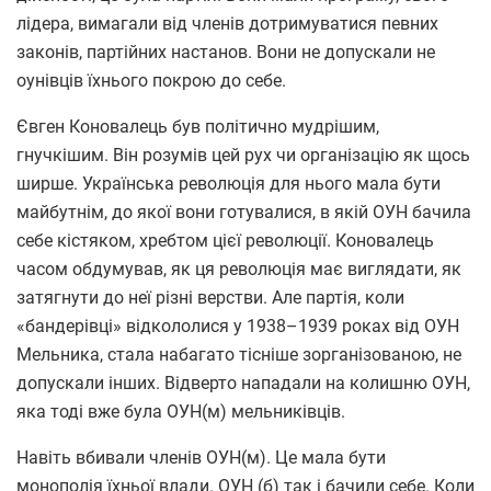
лідера, вимагали від членів дотримуватися певних
законів, партійних настанов. Вони не допускали не
оунівців їхнього покрою до себе.
Євген Коновалець був політично мудрішим,
гнучкішим. Він розумів цей рух чи організацію як щось
ширше. Українська революція для нього мала бути
майбутнім, до якої вони готувалися, в якій ОУН бачила
себе кістяком, хребтом цієї революції. Коновалець
часом обдумував, як ця революція має виглядати, як
затягнути до неї різні верстви. Але партія, коли
«бандерівці» відкололися у 1938–1939 роках від ОУН
Мельника, стала набагато тісніше зорганізованою, не
допускали інших. Відверто нападали на колишню ОУН,
яка тоді вже була ОУН(м) мельниківців.
Навіть вбивали членів ОУН(м). Це мала бути
монополія їхньої влади. ОУН (б) так і бачили себе. Коли