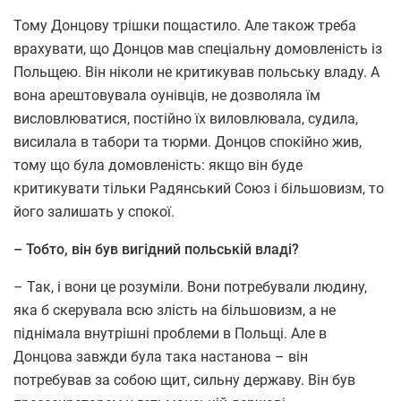
Тому Донцову трішки пощастило. Але також треба
врахувати, що Донцов мав спеціальну домовленість із
Польщею. Він ніколи не критикував польську владу. А
вона арештовувала оунівців, не дозволяла їм
висловлюватися, постійно їх виловлювала, судила,
висилала в табори та тюрми. Донцов спокійно жив,
тому що була домовленість: якщо він буде
критикувати тільки Радянський Союз і більшовизм, то
його залишать у спокої.
– Тобто, він був вигідний польській владі?
– Так, і вони це розуміли. Вони потребували людину,
яка б скерувала всю злість на більшовизм, а не
піднімала внутрішні проблеми в Польщі. Але в
Донцова завжди була така настанова – він
потребував за собою щит, сильну державу. Він був