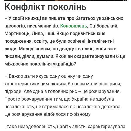
Конфлікт поколінь
– У своїй книжці ви пишете про багатьох українських
ідеологів, письменників.
Коновалець
, Сціборський,
Мартинець, Липа, інші. Якщо подивитись їхнє
походження, освіту, це були освічені, інтелігентні
люди. Молоді зовсім, по двадцять плюс, вони вже
писали, діяли, думали.
Якби ви охарактеризували б це
міжвоєнне покоління українців?
– Важко дати якусь одну оцінку чи одну
характеристику цим людям, бо вони мали різні риси,
підходи. Але одна з головних рис – це розчарування.
Просто розчарування тим, що Україна не здобула
незалежність, не втрималася як незалежна держава.
Це розчарування відбилося по-різному.
І така незадоволеність, навіть злість, характеризувала