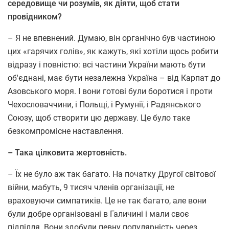
середовище чи розумів, як діяти, щоб стати
провідником?
– Я не впевнений. Думаю, він органічно був частиною
цих «гарячих голів», як кажуть, які хотіли щось робити
відразу і повністю: всі частини України мають бути
об'єднані, має бути незалежна Україна – від Карпат до
Азовського моря. І вони готові були боротися і проти
Чехословаччини, і Польщі, і Румунії, і Радянського
Союзу, щоб створити цю державу. Це було таке
безкомпромісне наставлення.
– Така цілковита жертовність.
– Їх не було аж так багато. На початку Другої світової
війни, мабуть, 9 тисяч членів організації, не
враховуючи симпатиків. Це не так багато, але вони
були добре організовані в Галичині і мали своє
підпілля. Вони здобули певну популярність через