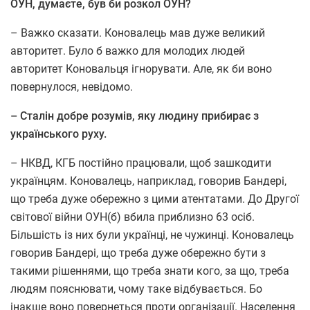
ОУН, думаєте, був би розкол ОУН?
– Важко сказати. Коновалець мав дуже великий
авторитет. Було б важко для молодих людей
авторитет Коновальця ігнорувати. Але, як би воно
повернулося, невідомо.
– Сталін добре розумів, яку людину прибирає з
українського руху.
– НКВД, КГБ постійно працювали, щоб зашкодити
українцям. Коновалець, наприклад, говорив Бандері,
що треба дуже обережно з цими атентатами. До Другої
світової війни ОУН(б) вбила приблизно 63 осіб.
Більшість із них були українці, не чужинці. Коновалець
говорив Бандері, що треба дуже обережно бути з
такими рішеннями, що треба знати кого, за що, треба
людям пояснювати, чому таке відбувається. Бо
інакше воно повернеться проти організації. Населення