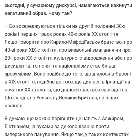
сьогодні, у сучасному дискурсі, намагаються накинути
негативний образ. Чому так?
– Бо зосереджуються тільки на другій половині 30-х
років і перших трьох роках 40-х років ХХ століття.
Якщо говорити про Кирило-Мефодіївське братство, про
40-ві роки ХІХ століття, про визвольні змагання чи про
20-і роки ХХ століття культурного відродження або про
дисидентів, то поняття націоналізму стає більш
зрозумілим. Воно подібне до того, що діялося в Європі
в XIX столітті, подібне до того, що діялося в Ірландії на
початку XX століття, що діялося і діється сьогодні і в
Шотландії, і в Уельсі, і у Великій Британії, і в інших
країнах.
Я думаю, що можна порівняти це навіть з Алжиром,
В'єтнамом, із рухами за деколонізацію проти
імперського панування. Якщо так, у таких контекстах