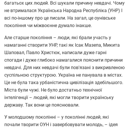
багатьох цих людей. Всі шукали причину невдачі. Чому
не втрималася Українська Народна Республіка (УНР) І
всі по-іншому про це писали. На загал, це оунівське
покоління чи міжвоєнне думало інакше.
Але старше покоління – люди, які брали участь у
намаганні створити УНР, такі як Ісак Мазепа, Микита
Шаповал, Павло Христюк, написали дуже гарні
спогади і дуже глибоко намагалися пояснити причини
невдачі. Для них невдачі були пов'язані з викривленою
суспільною структурою. Україна не панувала в містах.
Це не була така урбаністична цивілізація здебільшого.
Міста були чужі. Не було достатньо технічної
інтелігенції – людей, які могли творити українську
державу. Так вони це пояснювали.
У молодшому поколінні – у поколінні людей, які
почали творити ОУН і завербовувати молодь, – ідея