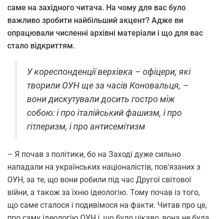
саме на західного читача. На чому для вас було
важливо зробити найбільший акцент? Адже ви
опрацювали численні архівні матеріали і що для вас
стало відкриттям.
У кореспонденції верхівка – офіцери, які
творили ОУН ще за часів Коновальця, –
вони дискутували досить гостро між
собою: і про італійський фашизм, і про
гітлеризм, і про антисемітизм
– Я почав з політики, бо на Заході дуже сильно
нападали на українських націоналістів, пов'язаних з
ОУН, за те, що вони робили під час Другої світової
війни, а також за їхню ідеологію. Тому почав із того,
що саме сталося і подивімося на факти. Читав про це,
про саму ідеологію ОУН і, що було цікаво, вона не була