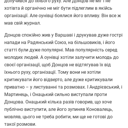
долучився до їхнього руху. Але Донцов не міг і не
хотівта й органічно не міг бути підлеглим в якійсь
організації. Але оунівці боялися його впливу. Він все ж
мав свій журнал.
Донцов спокійно жив у Варшаві і друкував дуже гострі
напади на Радянський Союз, на більшовиків, і його
статті були дуже популярні. Мав популярність серед
молодих людей. А оунівці хотіли залучити молодь до
своєї організації, щоб Донцов не відтягував їх від
їхнього руху, організації. Тому вони не хотіли
критикувати його відверто, але дуже критикували
приватно – у листуванні та розмовах. І Андрієвський, і
Мартинець, і Онацький сильно виступали проти
Донцова. Онацький кілька разів говорив, що хоче
публічно виступити, але його зупиняв Коновалець,
мовляв, цього не треба робити, ми ще не готові до
такої розмови.