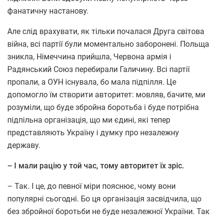
фанатичну настанову.
Але слід врахувати, як тільки почалася Друга світова
війна, всі партії були моментально заборонені. Польща
зникла, Німеччина прийшла, Червона армія і
Радянський Союз перебирали Галичину. Всі партії
пропали, а ОУН існувала, бо мала підпілля. Це
допомогло їм створити авторитет: мовляв, бачите, ми
розуміли, що буде збройна боротьба і буде потрібна
підпільна організація, що ми єдині, які тепер
представляють Україну і думку про незалежну
державу.
– І мали рацію у той час, тому авторитет їх зріс.
– Так. І це, до певної міри пояснює, чому вони
популярні сьогодні. Бо ця організація засвідчила, що
без збройної боротьби не буде незалежної України. Так