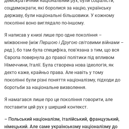
демократичний національний рух, були соціалісти,
соцдемократи, які боролися за націю, українську
державу, були національні більшовики. У кожному
поколінні воно виглядало по-іншому.
Я написав у книзі лише про одне покоління –
міжвоєнне (
між Першою і Другою світовими війнами –
ред.
), бо там була специфіка, пов'язана з тим, що вся
Європа повернула до правої політики під впливом
Німеччини, Італії. Була створена нова ідеологія, як
дехто каже, крайньо права. Але навіть у тому
поколінні були різні поняття націоналізму, підходи до
боротьби за національне визволення.
Я намагався лише про це покоління говорити, але
поставити цей рух у ширший контекст.
– Польський націоналізм, італійський, французький,
німецький. Але саме українському націоналізму до