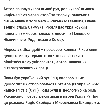
Автор показує український рух, роль українського
націоналізму через історії та твори українських
письменників того часу – Євгена Маланюка, Олени
Теліги, Уласа Самчука. Розглядає український
націоналізм через призму відносин із Польщею,
Німеччиною, Радянського Союзу.
Мирослав Шкандрій – професор, колишній керівник
департаменту германістики та славістики в
Манітобському університеті, автор численних
літературознавчих праць.
Яким був український рух і під впливом яких
ідеологій? Як створювалася Організація українських
націоналістів (ОУН) і ким були її ідеологи? Яка роль
Української повстанської армії в історії України? Про
це розмова Радіо Свобода з Мирославом Шкандрієм.