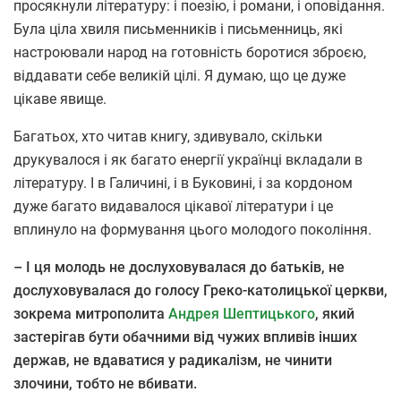
просякнули літературу: і поезію, і романи, і оповідання.
Була ціла хвиля письменників і письменниць, які
настроювали народ на готовність боротися зброєю,
віддавати себе великій цілі. Я думаю, що це дуже
цікаве явище.
Багатьох, хто читав книгу, здивувало, скільки
друкувалося і як багато енергії українці вкладали в
літературу. І в Галичині, і в Буковині, і за кордоном
дуже багато видавалося цікавої літератури і це
вплинуло на формування цього молодого покоління.
– І ця молодь не дослуховувалася до батьків, не
дослуховувалася до голосу Греко-католицької церкви,
зокрема митрополита
Андрея Шептицького
, який
застерігав бути обачними від чужих впливів інших
держав, не вдаватися у радикалізм, не чинити
злочини, тобто не вбивати.