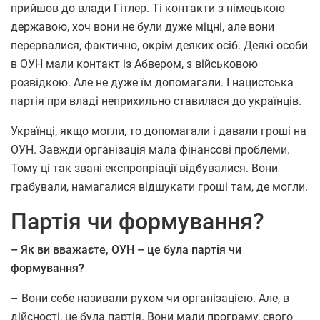
прийшов до влади Гітлер. Ті контакти з німецькою
державою, хоч вони не були дуже міцні, але вони
перервалися, фактично, окрім деяких осіб. Деякі особи
в ОУН мали контакт із Абвером, з військовою
розвідкою. Але не дуже їм допомагали. І нацистська
партія при владі неприхильно ставилася до українців.
Українці, якщо могли, то допомагали і давали гроші на
ОУН. Завжди організація мала фінансові проблеми.
Тому ці так звані експропріації відбувалися. Вони
грабували, намагалися відшукати гроші там, де могли.
Партія чи формування?
– Як ви вважаєте, ОУН – це була партія чи
формування?
– Вони себе називали рухом чи організацією. Але, в
дійсності, це була партія. Вони мали програму, свого