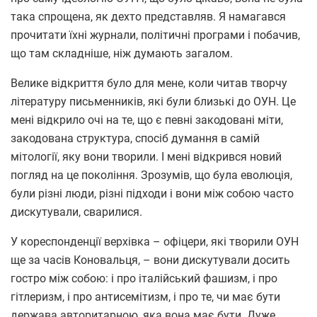
така спрощена, як дехто представляв. Я намагався
прочитати їхні журнали, політичні програми і побачив,
що там складніше, ніж думають загалом.
Велике відкриття було для мене, коли читав творчу
літературу письменників, які були близькі до ОУН. Це
мені відкрило очі на те, що є певні закодовані міти,
закодована структура, спосіб думання в самій
мітології, яку вони творили. І мені відкрився новий
погляд на це покоління. Зрозумів, що була еволюція,
були різні люди, різні підходи і вони між собою часто
дискутували, сварилися.
У кореспонденції верхівка – офіцери, які творили ОУН
ще за часів Коновальця, – вони дискутували досить
гостро між собою: і про італійський фашизм, і про
гітлеризм, і про антисемітизм, і про те, чи має бути
держава авторитарною, яка вона має бути. Дуже