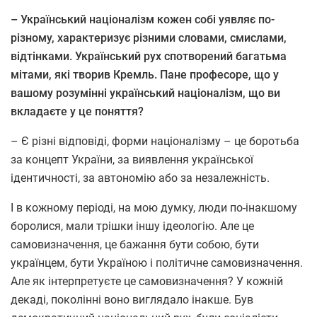
– Український націоналізм кожен собі уявляє по-
різному, характеризує різними словами, смислами,
відтінками. Український рух спотворений багатьма
мітами, які творив Кремль. Пане професоре, що у
вашому розумінні український націоналізм, що ви
вкладаєте у це поняття?
– Є різні відповіді, форми націоналізму – це боротьба
за концепт України, за виявлення української
ідентичності, за автономію або за незалежність.
І в кожному періоді, на мою думку, люди по-інакшому
боролися, мали трішки іншу ідеологію. Але це
самовизначення, це бажання бути собою, бути
українцем, бути Україною і політичне самовизначення.
Але як інтерпретуєте це самовизначення? У кожній
декаді, поколінні воно виглядало інакше. Був