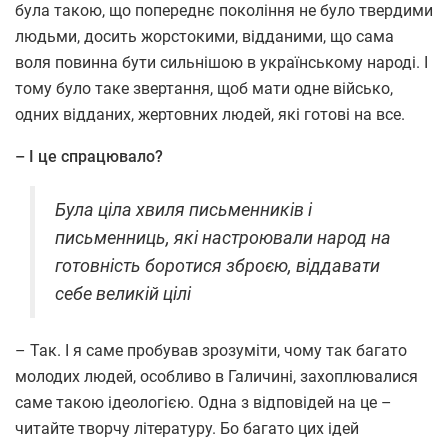
була такою, що попереднє покоління не було твердими
людьми, досить жорстокими, відданими, що сама
воля повинна бути сильнішою в українському народі. І
тому було таке звертання, щоб мати одне військо,
одних відданих, жертовних людей, які готові на все.
– І це спрацювало?
Була ціла хвиля письменників і
письменниць, які настроювали народ на
готовність боротися зброєю, віддавати
себе великій цілі
– Так. І я саме пробував зрозуміти, чому так багато
молодих людей, особливо в Галичині, захоплювалися
саме такою ідеологією. Одна з відповідей на це –
читайте творчу літературу. Бо багато цих ідей