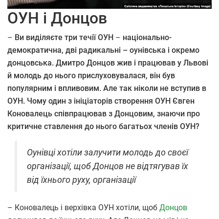
ОУН і Донцов
–
Ви виділяєте три течії ОУН
–
національно-
демократична, дві радикальні – оунівська і окремо
донцовська. Дмитро Донцов жив і працював у Львові
й молодь до нього прислуховувалася, він був
популярним і впливовим. Але так ніколи не вступив в
ОУН. Чому один з ініціаторів створення ОУН Євген
Коновалець співпрацював з Донцовим, знаючи про
критичне ставлення до нього багатьох членів ОУН?
Оунівці хотіли залучити молодь до своєї
організації, щоб Донцов не відтягував їх
від їхнього руху, організації
– Коновалець і верхівка ОУН хотіли, щоб
Донцов