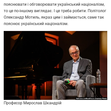
пояснювати і обговорювати український націоналізм,
то це по-іншому виглядає. І це треба робити. Політолог
Олександр Мотиль, якраз цим і займається, саме так
пояснює український націоналізм.
Професор Мирослав Шкандрій