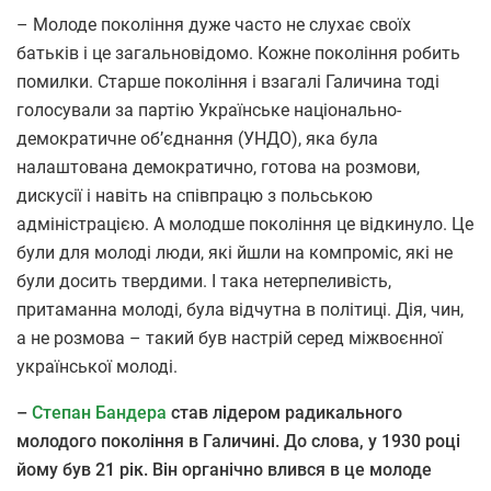
– Молоде покоління дуже часто не слухає своїх
батьків і це загальновідомо. Кожне покоління робить
помилки. Старше покоління і взагалі Галичина тоді
голосували за партію Українське національно-
демократичне об’єднання (УНДО), яка була
налаштована демократично, готова на розмови,
дискусії і навіть на співпрацю з польською
адміністрацією. А молодше покоління це відкинуло. Це
були для молоді люди, які йшли на компроміс, які не
були досить твердими. І така нетерпеливість,
притаманна молоді, була відчутна в політиці. Дія, чин,
а не розмова – такий був настрій серед міжвоєнної
української молоді.
–
Степан Бандера
став лідером радикального
молодого покоління в Галичині. До слова, у 1930 році
йому був 21 рік. Він органічно влився в це молоде