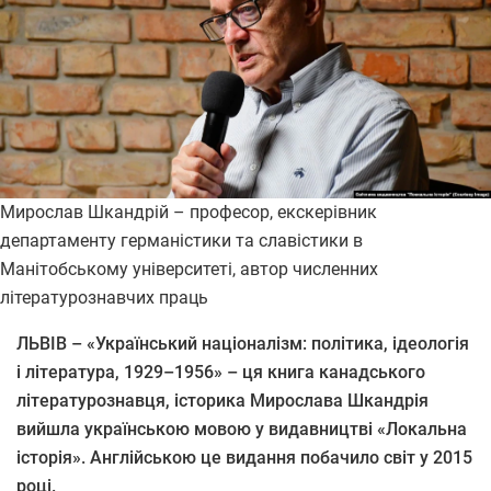
Мирослав Шкандрій – професор, екскерівник
департаменту германістики та славістики в
Манітобському університеті, автор численних
літературознавчих праць
ЛЬВІВ – «Український націоналізм: політика, ідеологія
і література, 1929–1956» – ця книга канадського
літературознавця, історика Мирослава Шкандрія
вийшла українською мовою у видавництві «Локальна
історія». Англійською це видання побачило світ у 2015
році.