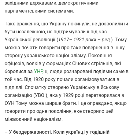
західними державами, демократичними
парламентськими системами.
Таке враження, що Україну покинули, не дозволили їй
бути незалежною, не підтримували її під час
Української революції (
1917– 1921 роки – ред.
). Тому
можна почати говорити про таке повернення в іншу
сторону українського націоналізму. Покоління
офіцерів, вояків у формаціях Січових стрільців, які
боролися за
УНР,
ці люди розчаровані подіями саме в
той час. Від 1920 року почали організовуватися в
підпіллі. Спочатку створено Українську військову
організацію (УВО ), яка у 1929 році перетворилася в
ОУН Тому можна ширше брати. І це оправдано, якщо
говорити про одне покоління, яке створило цей
міжвоєнний націоналізм.
– У
бездержавності.
Коли українці у тодішній