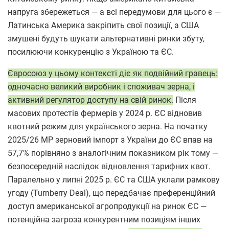
напруга збережеться — а всі передумови для цього є —
Латинська Америка закріпить свої позиції, а США
змушені будуть шукати альтернативні ринки збуту,
посилюючи конкуренцію з Україною та ЄС.
Євросоюз у цьому контексті діє як подвійний гравець:
одночасно великий виробник і споживач зерна, і
активний регулятор доступу на свій ринок.
Після
масових протестів фермерів у 2024 р. ЄС відновив
квотний режим для українського зерна. На початку
2025/26 МР зерновий імпорт з України до ЄС впав на
57,7% порівняно з аналогічним показником рік тому —
безпосередній наслідок відновлення тарифних квот.
Паралельно у липні 2025 р. ЄС та США уклали рамкову
угоду (Turnberry Deal), що передбачає преференційний
доступ американської агропродукції на ринок ЄС —
потенційна загроза конкурентним позиціям інших