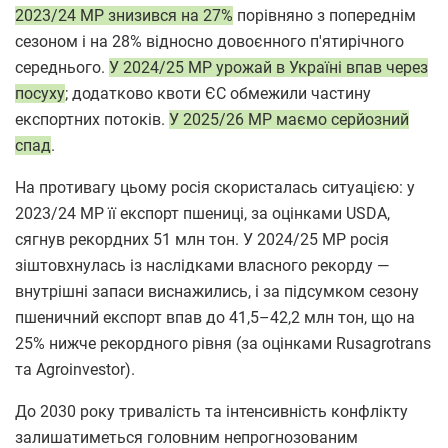
2023/24 МР знизився на 27%
порівняно з попереднім
сезоном і на 28% відносно довоєнного п'ятирічного
середнього.
У 2024/25 МР урожай в Україні впав через
посуху
; додатково квоти ЄС обмежили частину
експортних потоків.
У 2025/26 МР маємо серйозний
спад
.
На противагу цьому росія скористалась ситуацією: у
2023/24 МР її експорт пшениці, за оцінками USDA,
сягнув рекордних 51 млн тон. У 2024/25 МР росія
зіштовхнулась із наслідками власного рекорду —
внутрішні запаси виснажились, і за підсумком сезону
пшеничний експорт впав до 41,5–42,2 млн тон, що на
25% нижче рекордного рівня (за оцінками Rusagrotrans
та Agroinvestor).
До 2030 року тривалість та інтенсивність конфлікту
залишатиметься головним непрогнозованим