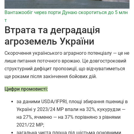
Вантажообіг через порти Дунаю скоротиться до 5 млн
т
Втрата та деградація
агроземель України
Скорочення українського аграрного потенціалу — це не
лише питання поточного врожаю. Це довгостроковий
структурний дефіцит пропозиції, що відчуватиметься
ще роками після закінчення бойових дій.
Цифри промовисті:
за даними USDA/IFPRI, площі збирання пшениці в
Україні у 2023/24 МР впали на 32%, кукурудзи —
на 27%, ячменю — на 37% порівняно з рівнями
2021/22 МР;
загальна чиста площа під шістьма основними