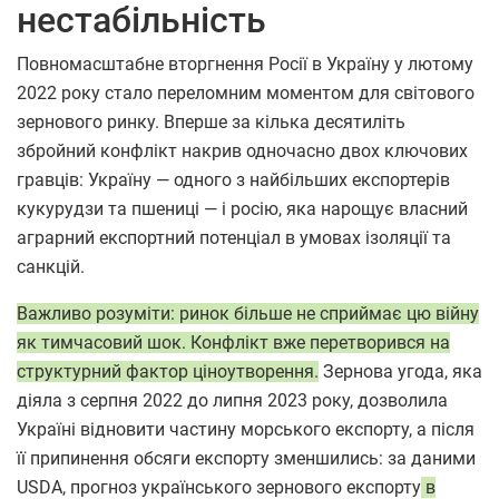
нестабільність
Повномасштабне вторгнення Росії в Україну у лютому
2022 року стало переломним моментом для світового
зернового ринку. Вперше за кілька десятиліть
збройний конфлікт накрив одночасно двох ключових
гравців: Україну — одного з найбільших експортерів
кукурудзи та пшениці — і росію, яка нарощує власний
аграрний експортний потенціал в умовах ізоляції та
санкцій.
Важливо розуміти: ринок більше не сприймає цю війну
як тимчасовий шок. Конфлікт вже перетворився на
структурний фактор ціноутворення.
Зернова угода, яка
діяла з серпня 2022 до липня 2023 року, дозволила
Україні відновити частину морського експорту, а після
її припинення обсяги експорту зменшились: за даними
USDA, прогноз українського зернового експорту
в