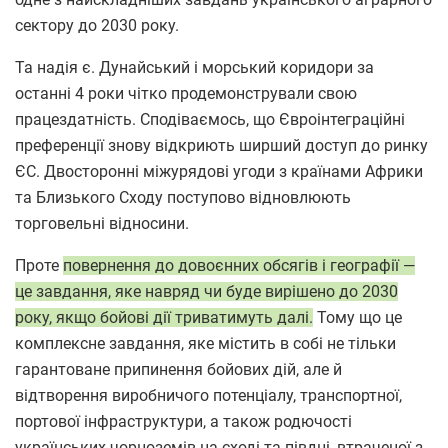
сектору до 2030 року.
Та надія є. Дунайський і морський коридори за
останні 4 роки чітко продемонстрували свою
працездатність. Сподіваємось, що Євроінтеграційні
преференції знову відкриють ширший доступ до ринку
ЄС. Двосторонні міжурядові угоди з країнами Африки
та Близького Сходу поступово відновлюють
торговельні відносини.
Проте
повернення до довоєнних обсягів і географії —
це завдання, яке навряд чи буде вирішено до 2030
року, якщо бойові дії триватимуть далі.
Тому що це
комплексне завдання, яке містить в собі не тільки
гарантоване припинення бойових дій, але й
відтворення виробничого потенціалу, транспортної,
портової інфраструктури, а також родючості
українських чорноземів на сході та півдні, втраченої з