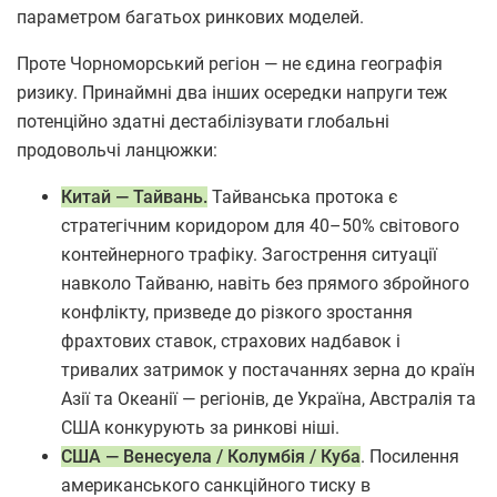
параметром багатьох ринкових моделей.
Проте Чорноморський регіон — не єдина географія
ризику. Принаймні два інших осередки напруги теж
потенційно здатні дестабілізувати глобальні
продовольчі ланцюжки:
Китай — Тайвань.
Тайванська протока є
стратегічним коридором для 40–50% світового
контейнерного трафіку. Загострення ситуації
навколо Тайваню, навіть без прямого збройного
конфлікту, призведе до різкого зростання
фрахтових ставок, страхових надбавок і
тривалих затримок у постачаннях зерна до країн
Азії та Океанії — регіонів, де Україна, Австралія та
США конкурують за ринкові ніші.
США — Венесуела / Колумбія / Куба
. Посилення
американського санкційного тиску в