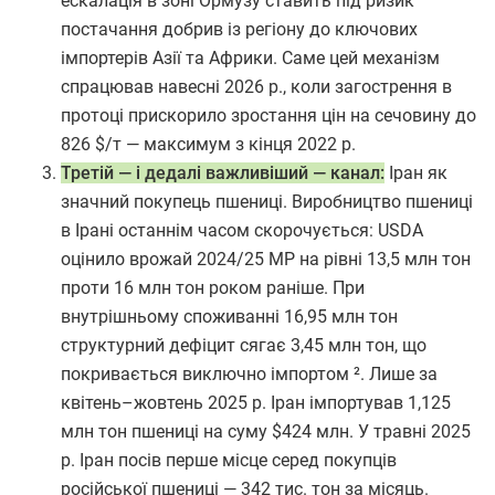
ескалація в зоні Ормузу ставить під ризик
постачання добрив із регіону до ключових
імпортерів Азії та Африки. Саме цей механізм
спрацював навесні 2026 р., коли загострення в
протоці прискорило зростання цін на сечовину до
826 $/т — максимум з кінця 2022 р.
Т
ретій — і дедалі важливіший — канал:
Іран як
значний покупець пшениці. Виробництво пшениці
в Ірані останнім часом скорочується: USDA
оцінило врожай 2024/25 МР на рівні 13,5 млн тон
проти 16 млн тон роком раніше. При
внутрішньому споживанні 16,95 млн тон
структурний дефіцит сягає 3,45 млн тон, що
покривається виключно імпортом ². Лише за
квітень–жовтень 2025 р. Іран імпортував 1,125
млн тон пшениці на суму $424 млн. У травні 2025
р. Іран посів перше місце серед покупців
російської пшениці — 342 тис. тон за місяць.