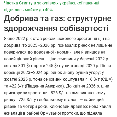
Частка Єгипту в закупівлях української пшениці
піднялась майже до 40%
Добрива та газ: структурне
здорожчання собівартості
Якщо 2022 рік став роком шокового зростання цін на
добрива, то 2025–2026 рр. показали: ринок не лише не
повернувся до довоєнної «норми», але й вийшов на
новий ціновий рівень. Ціна сечовини у березні 2022 р.
сягала 801 $/т проти 245 $/т у листопаді 2020 р. Після
корекції 2023–2024 рр. ринок знову рушив угору: у
жовтні 2025 р. тона сечовини коштувала 416 $/т (США)
та 422 $/т (Південна Америка). До квітня 2026 р. ціни
прискорили зростання: 826 $/т на американському
ринку і 725 $/т у глобальному еталоні — найвищий
рівень за чотири роки. Ключовий драйвер: нова хвиля
ескалації в районі Ормузької протоки, що підняла