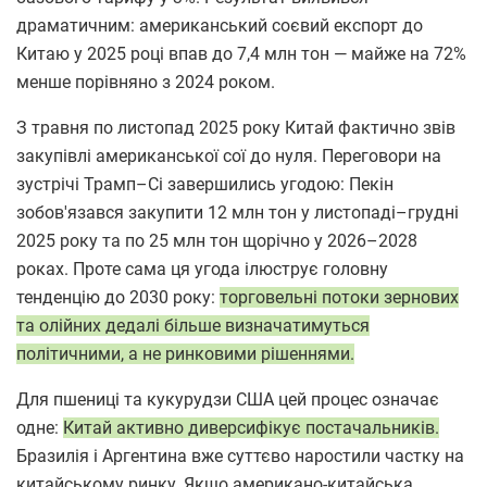
драматичним: американський соєвий експорт до
Китаю у 2025 році впав до 7,4 млн тон — майже на 72%
менше порівняно з 2024 роком.
З травня по листопад 2025 року Китай фактично звів
закупівлі американської сої до нуля. Переговори на
зустрічі Трамп–Сі завершились угодою: Пекін
зобов'язався закупити 12 млн тон у листопаді–грудні
2025 року та по 25 млн тон щорічно у 2026–2028
роках. Проте сама ця угода ілюструє головну
тенденцію до 2030 року:
торговельні потоки зернових
та олійних дедалі більше визначатимуться
політичними, а не ринковими рішеннями.
Для пшениці та кукурудзи США цей процес означає
одне:
Китай активно диверсифікує постачальників.
Бразилія і Аргентина вже суттєво наростили частку на
китайському ринку. Якщо американо-китайська