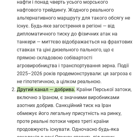
нафти і понад чверть усього морського
нафтового трейдингу. Жодного реального
альтернативного маршруту для такого обсягу не
існує. Будь-яке загострення в регіоні — від
дипломатичного тиску до фізичних атак на
танкери — миттєво відображається на фрахтових
ставках та ціні дизельного пального, що є
прямою складовою собівартості
агровиробництва і транспортування зерна. Події
2025–2026 років продемонстрували: ця загроза є
не гіпотетичною, а цілком реальною.
Другий канал — добрива.
Країни Перської затоки,
включно з Іраном, є значними виробниками
азотних добрив. Санкційний тиск на Іран
обмежує його легальну присутність на ринку,
проте реальні потоки через треті країни
продовжують існувати. Одночасно будь-яка