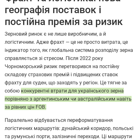
географія поставок і
постійна премія за ризик
Зерновий ринок є не лише виробничим, а й
логістичним. Адже фрахт — це не просто витрата, це
індикатор того, як глобальна система розподілу зерна
справляється зі стресом. Після 2022 року
Чорноморський ризик перетворився на постійну
складову страхових премій і підвищених ставок
фрахту для суден, що заходять у регіон. Це тягне за
собою
конкурентні втрати для українського зерна
порівняно з аргентинським чи австралійським навіть
за рівних цін FOB.
Паралельно відбувається переформатування
логістичних маршрутів: дунайський коридор, польські
та румунські порти, залізничні переходи. Ці маршрути