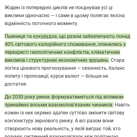
Жоден із попередніх циклів не поєднував усі ці
виклики одночасно — і саме в цьому полягає якісна
відмінність поточного моменту.
Пшениця та кукурудза, що разом забезпечують понад
40% світового калорійного споживання, опинились у
перехресті геополітичних конфліктів, кліматичних
викликів і структурних економічних зрушень.
Стара
логіка цінового прогнозування — сезонність, баланс
попиту і пропозиції, курси валют — більше не
достатня.
До 2030 року ринок формуватиметься під впливом
принаймні восьми взаємопов'язаних чинників.
Навіть
кожен із них окремо здатен суттєво змінити світову
кон'юнктуру зернового ринку. А всі разом вони
створюють нову реальність, у якій виграє той, хто
розуміє системний взаємозв'язок між політикою,