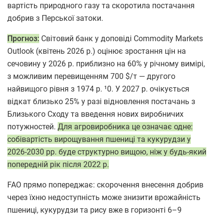
вартість природного газу та скоротила постачання
добрив з Перської затоки.
Прогноз:
Світовий банк у доповіді Commodity Markets
Outlook (квітень 2026 р.) оцінює зростання цін на
сечовину у 2026 р. приблизно на 60% у річному вимірі,
з можливим перевищенням 700 $/т — другого
найвищого рівня з 1974 р. ¹0. У 2027 р. очікується
відкат близько 25% у разі відновлення постачань з
Близького Сходу та введення нових виробничих
потужностей.
Для агровиробника це означає одне:
собівартість вирощування пшениці та кукурудзи у
2026-2030 рр. буде структурно вищою, ніж у будь-який
попередній рік після 2022 р.
FAO прямо попереджає: скорочення внесення добрив
через їхню недоступність може знизити врожайність
пшениці, кукурудзи та рису вже в горизонті 6–9