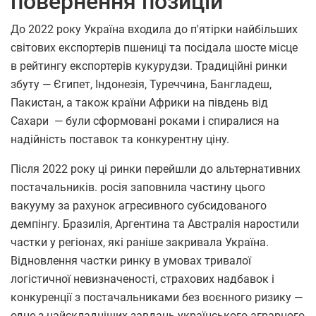
повернення позицій
До 2022 року Україна входила до п'ятірки найбільших
світових експортерів пшениці та посідала шосте місце
в рейтингу експортерів кукурудзи. Традиційні ринки
збуту — Єгипет, Індонезія, Туреччина, Бангладеш,
Пакистан, а також країни Африки на південь від
Сахари — були сформовані роками і спиралися на
надійність поставок та конкурентну ціну.
Після 2022 року ці ринки перейшли до альтернативних
постачальників. росія заповнила частину цього
вакууму за рахунок агресивного субсидованого
демпінгу. Бразилія, Аргентина та Австралія наростили
частки у регіонах, які раніше закривала Україна.
Відновлення частки ринку в умовах тривалої
логістичної невизначеності, страхових надбавок і
конкуренції з постачальниками без воєнного ризику —
одне з найскладніших завдань українського аграрного