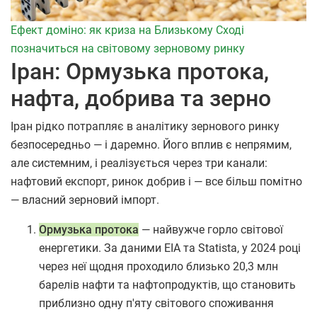
Ефект доміно: як криза на Близькому Сході
позначиться на світовому зерновому ринку
Іран: Ормузька протока,
нафта, добрива та зерно
Іран рідко потрапляє в аналітику зернового ринку
безпосередньо — і даремно. Його вплив є непрямим,
але системним, і реалізується через три канали:
нафтовий експорт, ринок добрив і — все більш помітно
— власний зерновий імпорт.
Ормузька протока
— найвужче горло світової
енергетики. За даними EIA та Statista, у 2024 році
через неї щодня проходило близько 20,3 млн
барелів нафти та нафтопродуктів, що становить
приблизно одну п'яту світового споживання